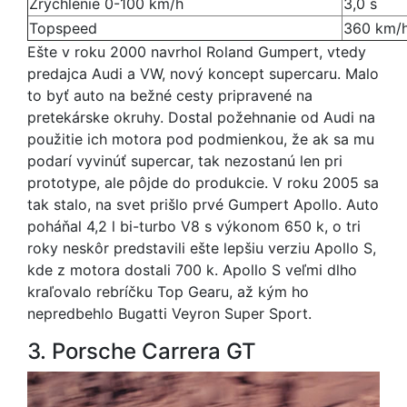
Zrýchlenie 0-100 km/h
3,0 s
Topspeed
360 km/
Ešte v roku 2000 navrhol Roland Gumpert, vtedy
predajca Audi a VW, nový koncept supercaru. Malo
to byť auto na bežné cesty pripravené na
pretekárske okruhy. Dostal požehnanie od Audi na
použitie ich motora pod podmienkou, že ak sa mu
podarí vyvinúť supercar, tak nezostanú len pri
prototype, ale pôjde do produkcie. V roku 2005 sa
tak stalo, na svet prišlo prvé Gumpert Apollo. Auto
poháňal 4,2 l bi-turbo V8 s výkonom 650 k, o tri
roky neskôr predstavili ešte lepšiu verziu Apollo S,
kde z motora dostali 700 k. Apollo S veľmi dlho
kraľovalo rebríčku Top Gearu, až kým ho
nepredbehlo Bugatti Veyron Super Sport.
3. Porsche Carrera GT