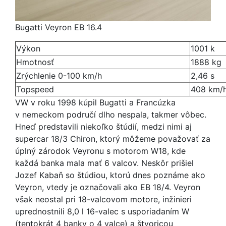
Bugatti Veyron EB 16.4
Výkon
1001 k
Hmotnosť
1888 kg
Zrýchlenie 0-100 km/h
2,46 s
Topspeed
408 km/
VW v roku 1998 kúpil Bugatti a Francúzka
v nemeckom područí dlho nespala, takmer vôbec.
Hneď predstavili niekoľko štúdií, medzi nimi aj
supercar 18/3 Chiron, ktorý môžeme považovať za
úplný zárodok Veyronu s motorom W18, kde
každá banka mala mať 6 valcov. Neskôr prišiel
Jozef Kabaň so štúdiou, ktorú dnes poznáme ako
Veyron, vtedy je označovali ako EB 18/4. Veyron
však neostal pri 18-valcovom motore, inžinieri
uprednostnili 8,0 l 16-valec s usporiadaním W
(tentokrát 4 banky o 4 valce) a štvoricou