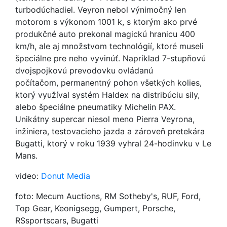
turbodúchadiel. Veyron nebol výnimočný len
motorom s výkonom 1001 k, s ktorým ako prvé
produkčné auto prekonal magickú hranicu 400
km/h, ale aj množstvom technológií, ktoré museli
špeciálne pre neho vyvinúť. Napríklad 7-stupňovú
dvojspojkovú prevodovku ovládanú
počítačom, permanentný pohon všetkých kolies,
ktorý využíval systém Haldex na distribúciu sily,
alebo špeciálne pneumatiky Michelin PAX.
Unikátny supercar niesol meno Pierra Veyrona,
inžiniera, testovacieho jazda a zároveň pretekára
Bugatti, ktorý v roku 1939 vyhral 24-hodinvku v Le
Mans.
video:
Donut Media
foto: Mecum Auctions, RM Sotheby's, RUF, Ford,
Top Gear, Keonigsegg, Gumpert, Porsche,
RSsportscars, Bugatti