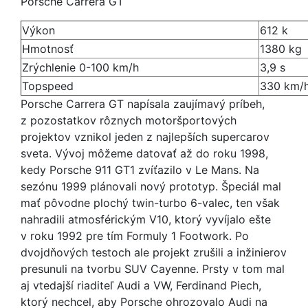
Porsche Carrera GT
Výkon
612 k
Hmotnosť
1380 kg
Zrýchlenie 0-100 km/h
3,9 s
Topspeed
330 km/
Porsche Carrera GT napísala zaujímavý príbeh,
z pozostatkov rôznych motoršportových
projektov vznikol jeden z najlepších supercarov
sveta. Vývoj môžeme datovať až do roku 1998,
kedy Porsche 911 GT1 zvíťazilo v Le Mans. Na
sezónu 1999 plánovali nový prototyp. Špeciál mal
mať pôvodne plochý twin-turbo 6-valec, ten však
nahradili atmosférickým V10, ktorý vyvíjalo ešte
v roku 1992 pre tím Formuly 1 Footwork. Po
dvojdňových testoch ale projekt zrušili a inžinierov
presunuli na tvorbu SUV Cayenne. Prsty v tom mal
aj vtedajší riaditeľ Audi a VW, Ferdinand Piech,
ktorý nechcel, aby Porsche ohrozovalo Audi na