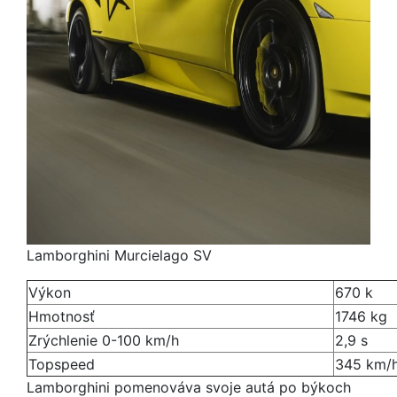
Lamborghini Murcielago SV
Výkon
670 k
Hmotnosť
1746 kg
Zrýchlenie 0-100 km/h
2,9 s
Topspeed
345 km/
Lamborghini pomenováva svoje autá po býkoch