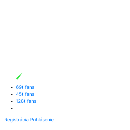
69t fans
45t fans
128t fans
Registrácia
Prihlásenie