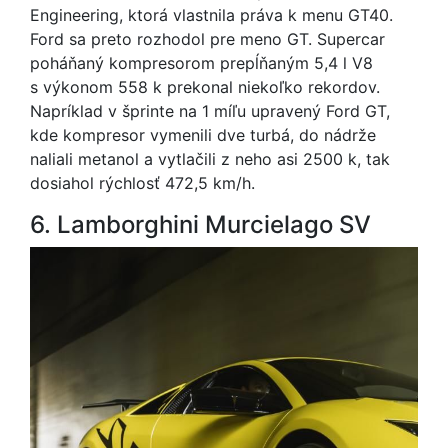
Engineering, ktorá vlastnila práva k menu GT40.
Ford sa preto rozhodol pre meno GT. Supercar
poháňaný kompresorom prepĺňaným 5,4 l V8
s výkonom 558 k prekonal niekoľko rekordov.
Napríklad v šprinte na 1 míľu upravený Ford GT,
kde kompresor vymenili dve turbá, do nádrže
naliali metanol a vytlačili z neho asi 2500 k, tak
dosiahol rýchlosť 472,5 km/h.
6. Lamborghini Murcielago SV