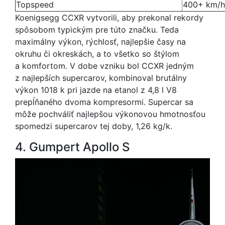
Topspeed
400+ km/h
Koenigsegg CCXR vytvorili, aby prekonal rekordy
spôsobom typickým pre túto značku. Teda
maximálny výkon, rýchlosť, najlepšie časy na
okruhu či okreskách, a to všetko so štýlom
a komfortom. V dobe vzniku bol CCXR jedným
z najlepších supercarov, kombinoval brutálny
výkon 1018 k pri jazde na etanol z 4,8 l V8
prepĺňaného dvoma kompresormi. Supercar sa
môže pochváliť najlepšou výkonovou hmotnosťou
spomedzi supercarov tej doby, 1,26 kg/k.
4. Gumpert Apollo S