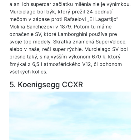
a ani ich supercar začiatku milénia nie je výnimkou.
Murcielago bol býk, ktorý prežil 24 bodnutí
mečom v zápase proti Rafaelovi „El Lagartijo“
Molina Sanchezovi v 1879. Potom tu máme
označenie SV, ktoré Lamborghini používa pre
svoje top modely. Skratka znamená SuperVeloce,
alebo v našej reči super rýchle. Murcielago SV bol
presne taký, s najvyšším výkonom 670 k, ktorý
žmýkal z 6,5 l atmosférického V12, či pohonom
všetkých kolies.
5. Koenigsegg CCXR