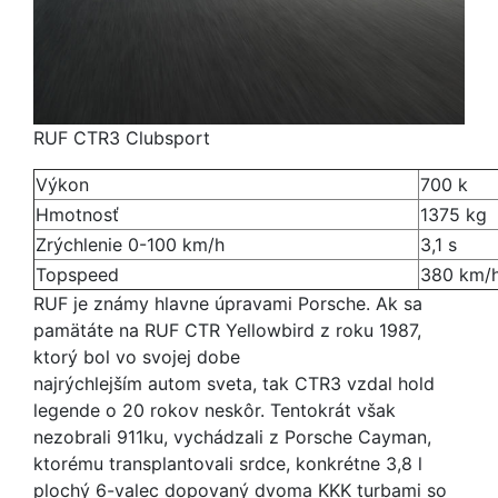
RUF CTR3 Clubsport
Výkon
700 k
Hmotnosť
1375 kg
Zrýchlenie 0-100 km/h
3,1 s
Topspeed
380 km/
RUF je známy hlavne úpravami Porsche. Ak sa
pamätáte na RUF CTR Yellowbird z roku 1987,
ktorý bol vo svojej dobe
najrýchlejším autom sveta, tak CTR3 vzdal hold
legende o 20 rokov neskôr. Tentokrát však
nezobrali 911ku, vychádzali z Porsche Cayman,
ktorému transplantovali srdce, konkrétne 3,8 l
plochý 6-valec dopovaný dvoma KKK turbami so