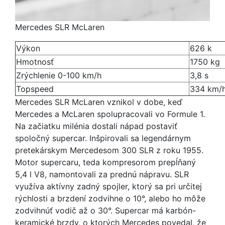
Mercedes SLR McLaren
Výkon
626 k
Hmotnosť
1750 kg
Zrýchlenie 0-100 km/h
3,8 s
Topspeed
334 km/
Mercedes SLR McLaren vznikol v dobe, keď
Mercedes a McLaren spolupracovali vo Formule 1.
Na začiatku milénia dostali nápad postaviť
spoločný supercar. Inšpirovali sa legendárnym
pretekárskym Mercedesom 300 SLR z roku 1955.
Motor supercaru, teda kompresorom prepĺňaný
5,4 l V8, namontovali za prednú nápravu. SLR
využíva aktívny zadný spojler, ktorý sa pri určitej
rýchlosti a brzdení zodvihne o 10°, alebo ho môže
zodvihnúť vodič až o 30°. Supercar má karbón-
keramické brzdy, o ktorých Mercedes povedal, že