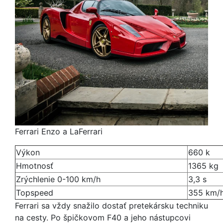
Ferrari Enzo a LaFerrari
Výkon
660 k
Hmotnosť
1365 kg
Zrýchlenie 0-100 km/h
3,3 s
Topspeed
355 km/
Ferrari sa vždy snažilo dostať pretekársku techniku
na cesty. Po špičkovom F40 a jeho nástupcovi