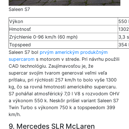
Saleen S7
Výkon
550 
Hmotnosť
1302
Zrýchlenie 0-96 km/h (60 mph)
3,3 s
Topspeed
354 
Saleen S7 bol
prvým americkým produkčným
supercarom
s motorom v strede. Pri návrhu použili
CAD technológiu. Zaujímavosťou je, že
supercar svojím tvarom generoval veľmi veľa
prítlaku, pri rýchlosti 257 km/h to bolo vyše 1300
kg, čo sa rovná hmotnosti amerického supercaru.
S7 poháňal atmosférický 7,0 l V8 s rozvodom OHV
a výkonom 550 k. Neskôr prišiel variant Saleen S7
Twin Turbo s výkonom 750 k a topspeedom 399
km/h.
9. Mercedes SLR McLaren