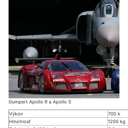
Gumpert Apollo R a Apollo S
Výkon
700 k
Hmotnosť
1200 kg