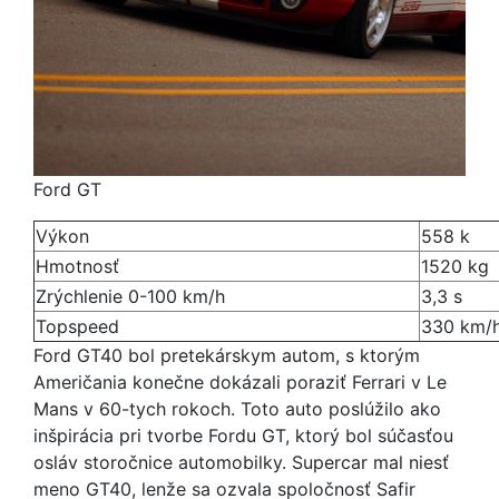
Ford GT
Výkon
558 k
Hmotnosť
1520 kg
Zrýchlenie 0-100 km/h
3,3 s
Topspeed
330 km/
Ford GT40 bol pretekárskym autom, s ktorým
Američania konečne dokázali poraziť Ferrari v Le
Mans v 60-tych rokoch. Toto auto poslúžilo ako
inšpirácia pri tvorbe Fordu GT, ktorý bol súčasťou
osláv storočnice automobilky. Supercar mal niesť
meno GT40, lenže sa ozvala spoločnosť Safir