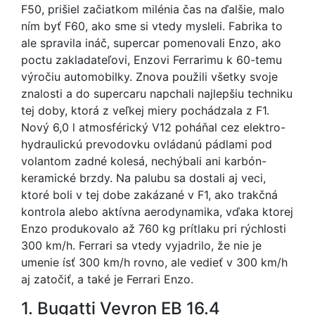
F50, prišiel začiatkom milénia čas na ďalšie, malo
ním byť F60, ako sme si vtedy mysleli. Fabrika to
ale spravila ináč, supercar pomenovali Enzo, ako
poctu zakladateľovi, Enzovi Ferrarimu k 60-temu
výročiu automobilky. Znova použili všetky svoje
znalosti a do supercaru napchali najlepšiu techniku
tej doby, ktorá z veľkej miery pochádzala z F1.
Nový 6,0 l atmosférický V12 poháňal cez elektro-
hydraulickú prevodovku ovládanú pádlami pod
volantom zadné kolesá, nechýbali ani karbón-
keramické brzdy. Na palubu sa dostali aj veci,
ktoré boli v tej dobe zakázané v F1, ako trakčná
kontrola alebo aktívna aerodynamika, vďaka ktorej
Enzo produkovalo až 760 kg prítlaku pri rýchlosti
300 km/h. Ferrari sa vtedy vyjadrilo, že nie je
umenie ísť 300 km/h rovno, ale vedieť v 300 km/h
aj zatočiť, a také je Ferrari Enzo.
1. Bugatti Veyron EB 16.4