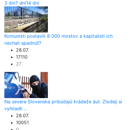
3 dni
7 dní
14 dní
Komunisti postavili 8 000 mostov a kapitalisti ich
nechali spadnúť?
28.07.
17110
27
Na severe Slovenska pribúdajú krádeže áut. Zlodeji si
vyhliadli ...
28.07.
10051
0