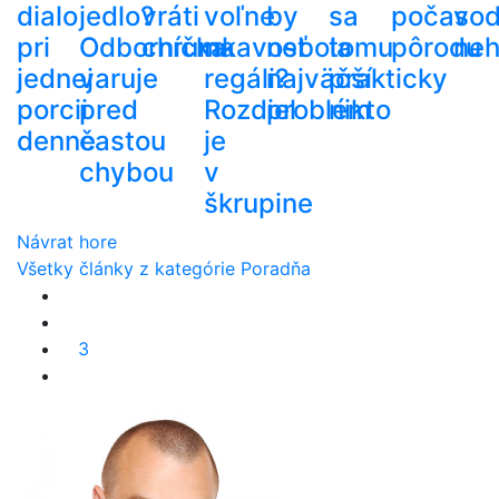
dialo
jedlo?
vráti
voľne
by
sa
počas
vo
pri
Odborníčka
chrumkavosť
na
nebola
tomu
pôrodu
ne
jednej
varuje
regáli?
najväčší
prakticky
porcii
pred
Rozdiel
problém
nikto
denne
častou
je
chybou
v
škrupine
Návrat hore
Všetky články z kategórie Poradňa
3