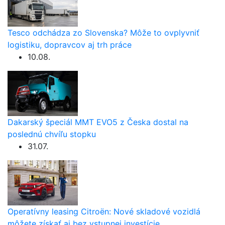
Tesco odchádza zo Slovenska? Môže to ovplyvniť
logistiku, dopravcov aj trh práce
10.08.
Dakarský špeciál MMT EVO5 z Česka dostal na
poslednú chvíľu stopku
31.07.
Operatívny leasing Citroën: Nové skladové vozidlá
môžete získať aj bez vstupnej investície