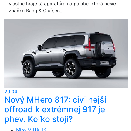
vlastne hraje tá aparatúra na palube, ktorá nesie
značku Bang & Olufsen...
29.04.
Nový MHero 817: civilnejší
offroad k extrémnej 917 je
phev. Koľko stojí?
Miro MIHÁLIK