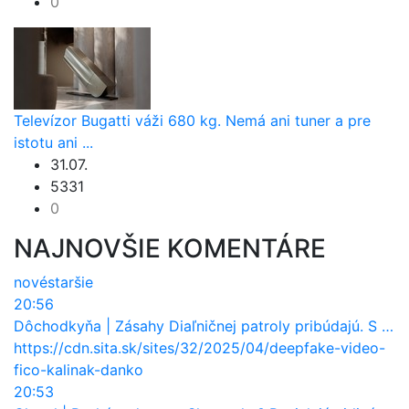
0
Televízor Bugatti váži 680 kg. Nemá ani tuner a pre
istotu ani ...
31.07.
5331
0
NAJNOVŠIE KOMENTÁRE
nové
staršie
20:56
Dôchodkyňa
|
Zásahy Diaľničnej patroly pribúdajú. S čím najčastejšie pomáha vodičom?
https://cdn.sita.sk/sites/32/2025/04/deepfake-video-
fico-kalinak-danko
20:53