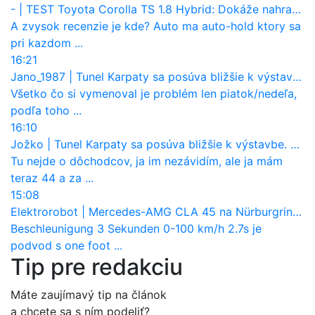
-
|
TEST Toyota Corolla TS 1.8 Hybrid: Dokáže nahradiť naftové kombi?
A zvysok recenzie je kde? Auto ma auto-hold ktory sa
pri kazdom ...
16:21
Jano_1987
|
Tunel Karpaty sa posúva bližšie k výstavbe. NDS urobila dôležitý krok
Všetko čo si vymenoval je problém len piatok/nedeľa,
podľa toho ...
16:10
Jožko
|
Tunel Karpaty sa posúva bližšie k výstavbe. NDS urobila dôležitý krok
Tu nejde o dôchodcov, ja im nezávidím, ale ja mám
teraz 44 a za ...
15:08
Elektrorobot
|
Mercedes-AMG CLA 45 na Nürburgringu je najrýchlejší vo svojej triede. Ale má to háčik!
Beschleunigung 3 Sekunden 0-100 km/h 2.7s je
podvod s one foot ...
Tip pre redakciu
Máte zaujímavý tip na článok
a chcete sa s ním podeliť?