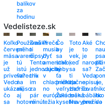
balíkov
za
hodinu
Vedelisteze.sk
Koľko
Používaš
Zmäkli
Prečo
Čo
Toto
Aké
Ch
červeného
pri
ti
musia
by
je
to
nau
mäsa
varení
čipsy?
byť
sa
vek,
je
ps
je
tú
Tento
americké
stalo,
keď
narodiť
plá
už
istú
jednoduchý
vajcia
keby
sa
sa?
Zač
priveľa?
varechu
trik
v
ťa
ti
Veda
po
Vedci
na
im
chladničke,
prehltla
začne
opisuje,
a
ukázali,
mäso
za
no
veľryba?
zhoršovať
čo
nik
čo
aj
pár
európske
Žalúdočná
zrak.
bábätko
ho
sa
hotové
minút
ležia
kyselina
Nevyhne
prežíva
do