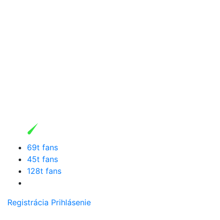
69t fans
45t fans
128t fans
Registrácia
Prihlásenie