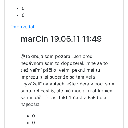
0
0
Odpovedať
marCin
19.06.11 11:49
T
@Tokibu
ja som pozeral...len pred
nedávnom som to dopozeral...mne sa to
tiež veľmí páčilo, veľmi peknú mal tu
Imprezu :)..aj super že sa tam veľa
"vyvážali" na autách..ešte včera v noci som
si pozrel Fast 5, ale nič moc akurat koniec
sa mi páčil :)...asi fakt 1. časť z FaF bola
najlepšia
0
0