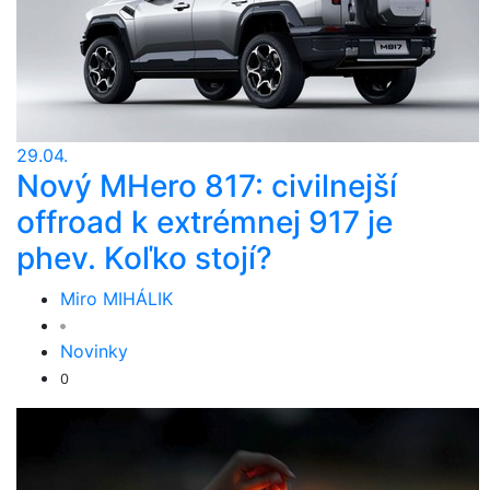
29.04.
Nový MHero 817: civilnejší
offroad k extrémnej 917 je
phev. Koľko stojí?
Miro MIHÁLIK
Novinky
0