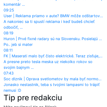
komentár ...
09:25
User
|
Reklama priamo v aute? BMW môže odštartovať nový trend
A nakoniec sa ti spustí reklama i keď budeš chcieť
odbočiť, ...
08:19
Huron
|
Prvé fixné radary sú na Slovensku. Posielajú už pokuty? Ukáže ich Waze?
Po.. jeb si mater
08:11
FK
|
Maserati malo byť čisto elektrické. Teraz zisťuje, že potrebuje nový osemvalcový motor
A presne preto tesla meska uz niekolko rokov so
svojim bajnym ...
07:43
Soc dlznik
|
Oprava svetlometov by mala byť normou. Jeden nový dnes stojí priemerne 1251 eur!
Jonasko nestastnik, teba s tvojimi lampasmi to trápiť
nemusi :D
Tip pre redakciu
Máte zaujímavý tip na článok