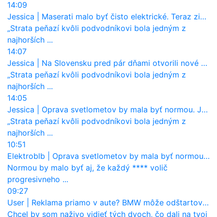
14:09
Jessica
|
Maserati malo byť čisto elektrické. Teraz zisťuje, že potrebuje nový osemvalcový motor
„Strata peňazí kvôli podvodníkovi bola jedným z
najhorších ...
14:07
Jessica
|
Na Slovensku pred pár dňami otvorili nové mosty, ktoré to sú?
„Strata peňazí kvôli podvodníkovi bola jedným z
najhorších ...
14:05
Jessica
|
Oprava svetlometov by mala byť normou. Jeden nový dnes stojí priemerne 1251 eur!
„Strata peňazí kvôli podvodníkovi bola jedným z
najhorších ...
10:51
Elektroblb
|
Oprava svetlometov by mala byť normou. Jeden nový dnes stojí priemerne 1251 eur!
Normou by malo byť aj, že každý **** volič
progresivneho ...
09:27
User
|
Reklama priamo v aute? BMW môže odštartovať nový trend
Chcel by som naživo vidieť tých dvoch, čo dali na tvoj