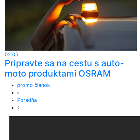
02.05.
Pripravte sa na cestu s auto-
moto produktami OSRAM
promo článok
Poradňa
2