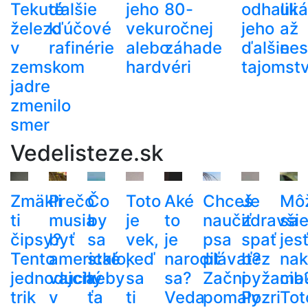
Tekuté
ďalšie
jeho
80-
odhalili
uká
železo
kľúčové
veku
ročnej
jeho
až
v
rafinérie
alebo
záhade
ďalšie
nes
zemskom
hardvéri
tajomst
jadre
zmenilo
smer
Vedelisteze.sk
Zmäkli
Prečo
Čo
Toto
Aké
Chceš
Je
Mô
ti
musia
by
je
to
naučiť
zdravši
sa
čipsy?
byť
sa
vek,
je
psa
spať
jes
Tento
americké
stalo,
keď
narodiť
plávať?
bez
nak
jednoduchý
vajcia
keby
sa
sa?
Začni
pyžama
cib
trik
v
ťa
ti
Veda
pomaly
Pozri
Tot