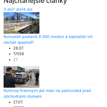
Najčítanejšie články
3 dni
7 dní
14 dní
Komunisti postavili 8 000 mostov a kapitalisti ich
nechali spadnúť?
28.07.
17056
27
Kontrola firemných áut mieri na parkoviská pred
obchodnými domami
27.07.