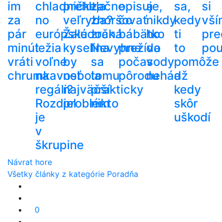
im
chladničke,
prehltla
začne
opisuje,
a
sa,
si
za
no
veľryba?
zhoršovať
čo
nikdy
kedy
vší
pár
európske
Žalúdočná
zrak.
bábätko
ho
ti
pre
minút
ležia
kyselina
Nevyhne
prežíva
do
to
pou
vráti
voľne
by
sa
počas
vody
pomôže
chrumkavosť
na
nebola
tomu
pôrodu
nehádž
a
regáli?
najväčší
prakticky
kedy
Rozdiel
problém
nikto
skôr
je
uškodí
v
škrupine
Návrat hore
Všetky články z kategórie Poradňa
0