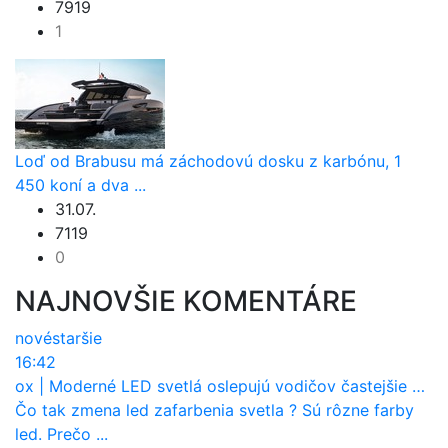
7919
1
Loď od Brabusu má záchodovú dosku z karbónu, 1
450 koní a dva ...
31.07.
7119
0
NAJNOVŠIE KOMENTÁRE
nové
staršie
16:42
ox
|
Moderné LED svetlá oslepujú vodičov častejšie než staré halogény
Čo tak zmena led zafarbenia svetla ? Sú rôzne farby
led. Prečo ...