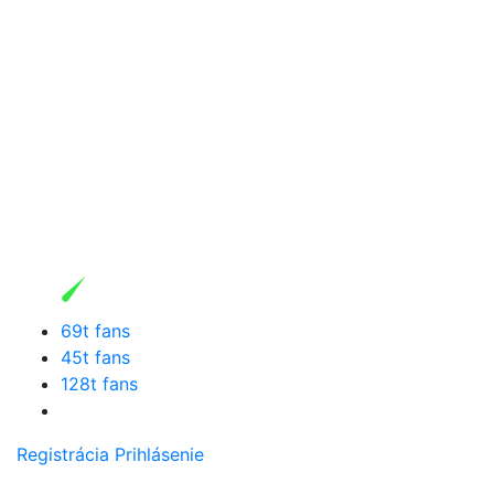
69t fans
45t fans
128t fans
Registrácia
Prihlásenie