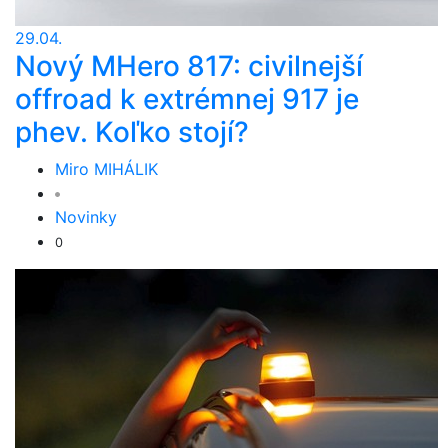
29.04.
Nový MHero 817: civilnejší
offroad k extrémnej 917 je
phev. Koľko stojí?
Miro MIHÁLIK
Novinky
0