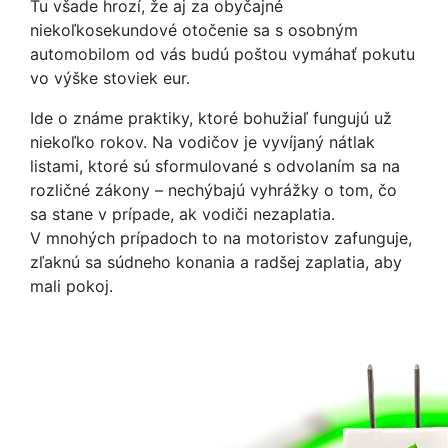
Tu všade hrozí, že aj za obyčajné
niekoľkosekundové otočenie sa s osobným
automobilom od vás budú poštou vymáhať pokutu
vo výške stoviek eur.
Ide o známe praktiky, ktoré bohužiaľ fungujú už
niekoľko rokov. Na vodičov je vyvíjaný nátlak
listami, ktoré sú sformulované s odvolaním sa na
rozličné zákony – nechýbajú vyhrážky o tom, čo
sa stane v prípade, ak vodiči nezaplatia.
V mnohých prípadoch to na motoristov zafunguje,
zľaknú sa súdneho konania a radšej zaplatia, aby
mali pokoj.