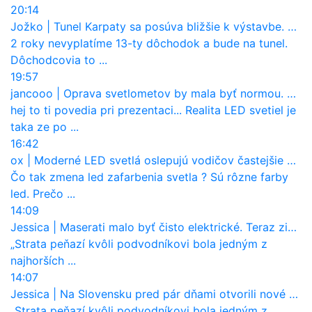
20:14
Jožko
|
Tunel Karpaty sa posúva bližšie k výstavbe. NDS urobila dôležitý krok
2 roky nevyplatíme 13-ty dôchodok a bude na tunel.
Dôchodcovia to ...
19:57
jancooo
|
Oprava svetlometov by mala byť normou. Jeden nový dnes stojí priemerne 1251 eur!
hej to ti povedia pri prezentaci... Realita LED svetiel je
taka ze po ...
16:42
ox
|
Moderné LED svetlá oslepujú vodičov častejšie než staré halogény
Čo tak zmena led zafarbenia svetla ? Sú rôzne farby
led. Prečo ...
14:09
Jessica
|
Maserati malo byť čisto elektrické. Teraz zisťuje, že potrebuje nový osemvalcový motor
„Strata peňazí kvôli podvodníkovi bola jedným z
najhorších ...
14:07
Jessica
|
Na Slovensku pred pár dňami otvorili nové mosty, ktoré to sú?
„Strata peňazí kvôli podvodníkovi bola jedným z