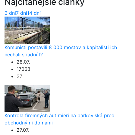
Najčítanejšie články
3 dni
7 dní
14 dní
Komunisti postavili 8 000 mostov a kapitalisti ich
nechali spadnúť?
28.07.
17068
27
Kontrola firemných áut mieri na parkoviská pred
obchodnými domami
27.07.