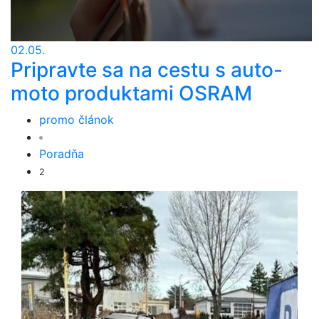
02.05.
Pripravte sa na cestu s auto-
moto produktami OSRAM
promo článok
Poradňa
2