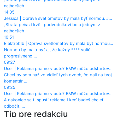
najhorších ...
14:05
Jessica
|
Oprava svetlometov by mala byť normou. Jeden nový dnes stojí priemerne 1251 eur!
„Strata peňazí kvôli podvodníkovi bola jedným z
najhorších ...
10:51
Elektroblb
|
Oprava svetlometov by mala byť normou. Jeden nový dnes stojí priemerne 1251 eur!
Normou by malo byť aj, že každý **** volič
progresivneho ...
09:27
User
|
Reklama priamo v aute? BMW môže odštartovať nový trend
Chcel by som naživo vidieť tých dvoch, čo dali na tvoj
komentár ...
09:25
User
|
Reklama priamo v aute? BMW môže odštartovať nový trend
A nakoniec sa ti spustí reklama i keď budeš chcieť
odbočiť, ...
Tip pre redakciu