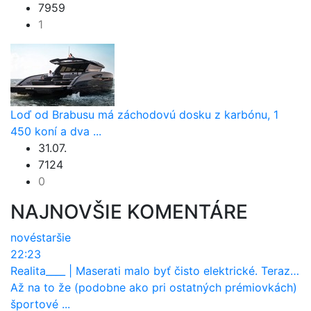
7959
1
Loď od Brabusu má záchodovú dosku z karbónu, 1
450 koní a dva ...
31.07.
7124
0
NAJNOVŠIE KOMENTÁRE
nové
staršie
22:23
Realita____
|
Maserati malo byť čisto elektrické. Teraz zisťuje, že potrebuje nový osemvalcový motor
Až na to že (podobne ako pri ostatných prémiovkách)
športové ...