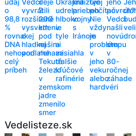
údaj
Vedci
deje
Ukrajina
kritizuje
tvoj
jeho
Je
o
vyvrátili
2
udrela
priebeh
počítač.
povrch?
úlo
98,8
rozšírené
200
hlboko
vojny
Nie
Vedci
bu
%
vysvetlenie
km
v
s
vždy
našli
veli
rovnakej
o
pod
tyle
Iránom
je
novú
dr
DNA
hladkej
našimi
a
problém
stopu
nehovorí
podlahe
nohami.
zasiahla
v
v
celý
Tekuté
ďalšie
jeho
80-
príbeh
železo
kľúčové
veku
ročnej
v
rafinérie
alebo
záhade
zemskom
hardvéri
jadre
zmenilo
smer
Vedelisteze.sk