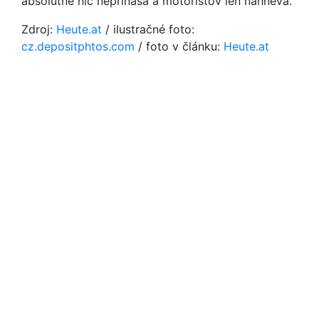
absolútne nič neprináša a motoristov len nahnevá.
Zdroj:
Heute.at
/ ilustračné foto:
cz.depositphtos.com
/ foto v článku:
Heute.at