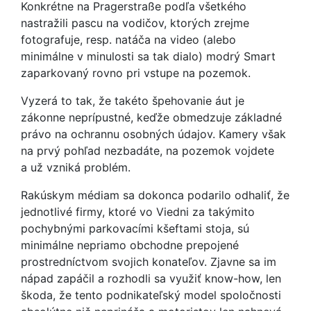
Konkrétne na Pragerstraße podľa všetkého
nastražili pascu na vodičov, ktorých zrejme
fotografuje, resp. natáča na video (alebo
minimálne v minulosti sa tak dialo) modrý Smart
zaparkovaný rovno pri vstupe na pozemok.
Vyzerá to tak, že takéto špehovanie áut je
zákonne neprípustné, keďže obmedzuje základné
právo na ochrannu osobných údajov. Kamery však
na prvý pohľad nezbadáte, na pozemok vojdete
a už vzniká problém.
Rakúskym médiam sa dokonca podarilo odhaliť, že
jednotlivé firmy, ktoré vo Viedni za takýmito
pochybnými parkovacími kšeftami stoja, sú
minimálne nepriamo obchodne prepojené
prostredníctvom svojich konateľov. Zjavne sa im
nápad zapáčil a rozhodli sa využiť know-how, len
škoda, že tento podnikateľský model spoločnosti