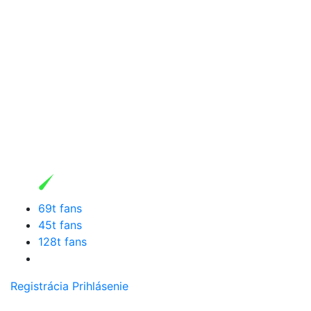
69t fans
45t fans
128t fans
Registrácia
Prihlásenie