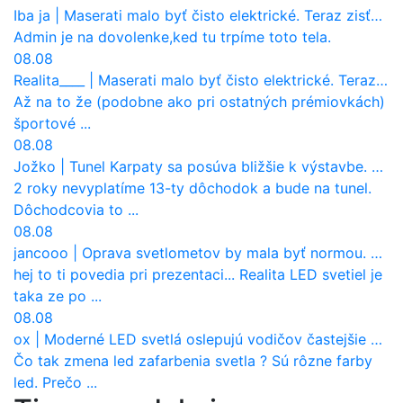
Iba ja
|
Maserati malo byť čisto elektrické. Teraz zisťuje, že potrebuje nový osemvalcový motor
Admin je na dovolenke,ked tu trpíme toto tela.
08.08
Realita____
|
Maserati malo byť čisto elektrické. Teraz zisťuje, že potrebuje nový osemvalcový motor
Až na to že (podobne ako pri ostatných prémiovkách)
športové ...
08.08
Jožko
|
Tunel Karpaty sa posúva bližšie k výstavbe. NDS urobila dôležitý krok
2 roky nevyplatíme 13-ty dôchodok a bude na tunel.
Dôchodcovia to ...
08.08
jancooo
|
Oprava svetlometov by mala byť normou. Jeden nový dnes stojí priemerne 1251 eur!
hej to ti povedia pri prezentaci... Realita LED svetiel je
taka ze po ...
08.08
ox
|
Moderné LED svetlá oslepujú vodičov častejšie než staré halogény
Čo tak zmena led zafarbenia svetla ? Sú rôzne farby
led. Prečo ...