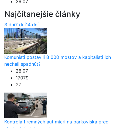
29.07.
Najčítanejšie články
3 dni
7 dní
14 dní
Komunisti postavili 8 000 mostov a kapitalisti ich
nechali spadnúť?
28.07.
17079
27
Kontrola firemných áut mieri na parkoviská pred