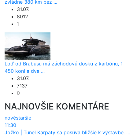
zvládne 380 km bez ...
31.07.
8012
1
Loď od Brabusu má záchodovú dosku z karbónu, 1
450 koní a dva ...
31.07.
7137
0
NAJNOVŠIE KOMENTÁRE
nové
staršie
11:30
Jožko
|
Tunel Karpaty sa posúva bližšie k výstavbe. NDS urobila dôležitý krok