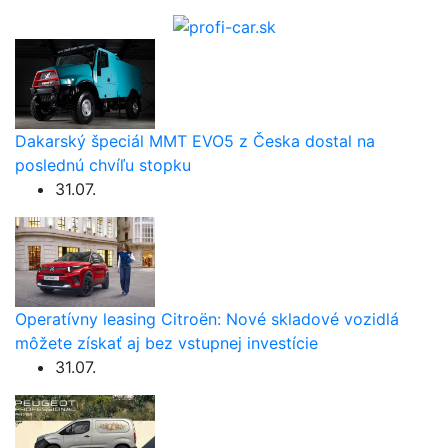
Dakarský špeciál MMT EVO5 z Česka dostal na
poslednú chvíľu stopku
31.07.
Operatívny leasing Citroën: Nové skladové vozidlá
môžete získať aj bez vstupnej investície
31.07.