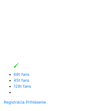
69t fans
45t fans
128t fans
Registrácia
Prihlásenie