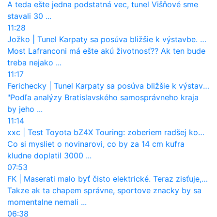
A teda ešte jedna podstatná vec, tunel Višňové sme
stavali 30 ...
11:28
Jožko
|
Tunel Karpaty sa posúva bližšie k výstavbe. NDS urobila dôležitý krok
Most Lafranconi má ešte akú životnosť?? Ak ten bude
treba nejako ...
11:17
Ferichecky
|
Tunel Karpaty sa posúva bližšie k výstavbe. NDS urobila dôležitý krok
"Podľa analýzy Bratislavského samosprávneho kraja
by jeho ...
11:14
xxc
|
Test Toyota bZ4X Touring: zoberiem radšej kombi
Co si mysliet o novinarovi, co by za 14 cm kufra
kludne doplatil 3000 ...
07:53
FK
|
Maserati malo byť čisto elektrické. Teraz zisťuje, že potrebuje nový osemvalcový motor
Takze ak ta chapem správne, sportove znacky by sa
momentalne nemali ...
06:38