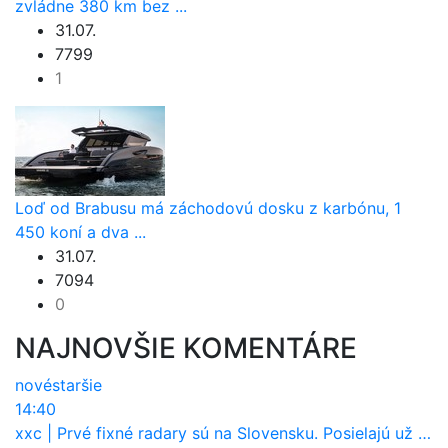
zvládne 380 km bez ...
31.07.
7799
1
Loď od Brabusu má záchodovú dosku z karbónu, 1
450 koní a dva ...
31.07.
7094
0
NAJNOVŠIE KOMENTÁRE
nové
staršie
14:40
xxc
|
Prvé fixné radary sú na Slovensku. Posielajú už pokuty? Ukáže ich Waze?