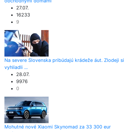
obchodnými domami
27.07.
16233
9
Na severe Slovenska pribúdajú krádeže áut. Zlodeji si
vyhliadli ...
28.07.
9976
0
Mohutné nové Xiaomi Skynomad za 33 300 eur