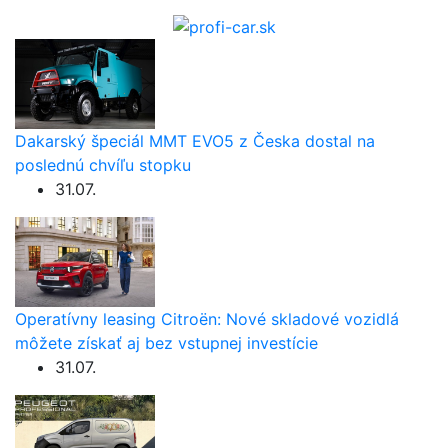
Dakarský špeciál MMT EVO5 z Česka dostal na
poslednú chvíľu stopku
31.07.
Operatívny leasing Citroën: Nové skladové vozidlá
môžete získať aj bez vstupnej investície
31.07.