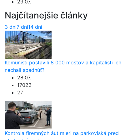
29.07.
Najčítanejšie články
3 dni
7 dní
14 dní
Komunisti postavili 8 000 mostov a kapitalisti ich
nechali spadnúť?
28.07.
17022
27
Kontrola firemných áut mieri na parkoviská pred