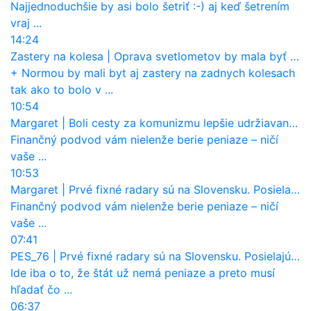
Najjednoduchšie by asi bolo šetriť :-) aj keď šetrením
vraj ...
14:24
Zastery na kolesa
|
Oprava svetlometov by mala byť normou. Jeden nový dnes stojí priemerne 1251 eur!
+ Normou by mali byt aj zastery na zadnych kolesach
tak ako to bolo v ...
10:54
Margaret
|
Boli cesty za komunizmu lepšie udržiavané ako dnes?
Finančný podvod vám nielenže berie peniaze – ničí
vaše ...
10:53
Margaret
|
Prvé fixné radary sú na Slovensku. Posielajú už pokuty? Ukáže ich Waze?
Finančný podvod vám nielenže berie peniaze – ničí
vaše ...
07:41
PES_76
|
Prvé fixné radary sú na Slovensku. Posielajú už pokuty? Ukáže ich Waze?
Ide iba o to, že štát už nemá peniaze a preto musí
hľadať čo ...
06:37