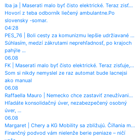
Iba ja
|
Maserati malo byť čisto elektrické. Teraz zisťuje, že potrebuje nový osemvalcový motor
Hovorí z teba odborník liečený ambulantne.Po
slovensky -somar.
04:28
PES_76
|
Boli cesty za komunizmu lepšie udržiavané ako dnes?
Súhlasím, medzí zákrutami neprehľadnosť, po krajoch
pahýle ...
06.08
FK
|
Maserati malo byť čisto elektrické. Teraz zisťuje, že potrebuje nový osemvalcový motor
Som si nikdy nemyslel ze raz automat bude lacnejsi
ako manual
06.08
Raffaella Mauro
|
Nemecko chce zastaviť zneužívanie dotácií na elektromobily. Pritvrdí pravidlá
Hľadáte konsolidačný úver, nezabezpečený osobný
úver, ...
06.08
Margaret
|
Chery a KG Mobility sa zbližujú. Číňania môžu získať 10 % bývalého SsangYongu
Finančný podvod vám nielenže berie peniaze – ničí