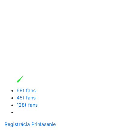
69t fans
45t fans
128t fans
Registrácia
Prihlásenie