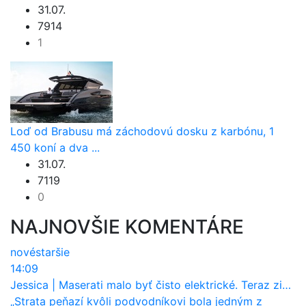
31.07.
7914
1
Loď od Brabusu má záchodovú dosku z karbónu, 1
450 koní a dva ...
31.07.
7119
0
NAJNOVŠIE KOMENTÁRE
nové
staršie
14:09
Jessica
|
Maserati malo byť čisto elektrické. Teraz zisťuje, že potrebuje nový osemvalcový motor
„Strata peňazí kvôli podvodníkovi bola jedným z