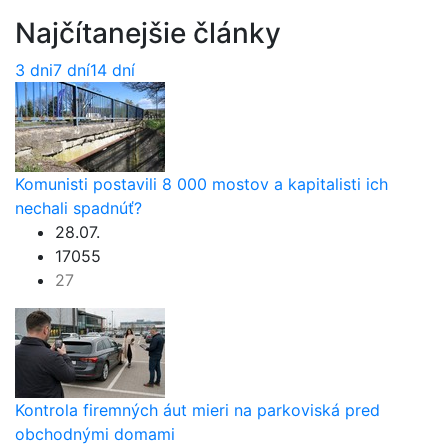
Najčítanejšie články
3 dni
7 dní
14 dní
Komunisti postavili 8 000 mostov a kapitalisti ich
nechali spadnúť?
28.07.
17055
27
Kontrola firemných áut mieri na parkoviská pred
obchodnými domami