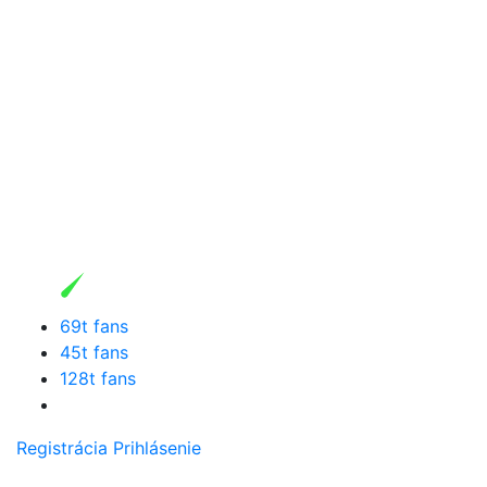
69t fans
45t fans
128t fans
Registrácia
Prihlásenie