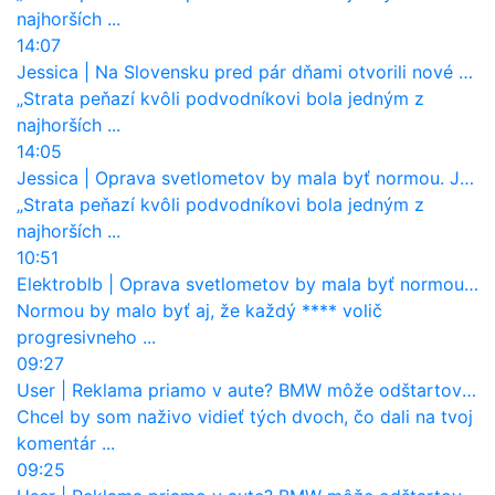
najhorších ...
14:07
Jessica
|
Na Slovensku pred pár dňami otvorili nové mosty, ktoré to sú?
„Strata peňazí kvôli podvodníkovi bola jedným z
najhorších ...
14:05
Jessica
|
Oprava svetlometov by mala byť normou. Jeden nový dnes stojí priemerne 1251 eur!
„Strata peňazí kvôli podvodníkovi bola jedným z
najhorších ...
10:51
Elektroblb
|
Oprava svetlometov by mala byť normou. Jeden nový dnes stojí priemerne 1251 eur!
Normou by malo byť aj, že každý **** volič
progresivneho ...
09:27
User
|
Reklama priamo v aute? BMW môže odštartovať nový trend
Chcel by som naživo vidieť tých dvoch, čo dali na tvoj
komentár ...
09:25