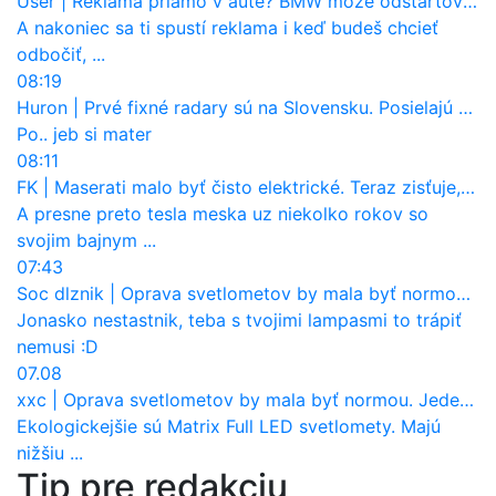
User
|
Reklama priamo v aute? BMW môže odštartovať nový trend
A nakoniec sa ti spustí reklama i keď budeš chcieť
odbočiť, ...
08:19
Huron
|
Prvé fixné radary sú na Slovensku. Posielajú už pokuty? Ukáže ich Waze?
Po.. jeb si mater
08:11
FK
|
Maserati malo byť čisto elektrické. Teraz zisťuje, že potrebuje nový osemvalcový motor
A presne preto tesla meska uz niekolko rokov so
svojim bajnym ...
07:43
Soc dlznik
|
Oprava svetlometov by mala byť normou. Jeden nový dnes stojí priemerne 1251 eur!
Jonasko nestastnik, teba s tvojimi lampasmi to trápiť
nemusi :D
07.08
xxc
|
Oprava svetlometov by mala byť normou. Jeden nový dnes stojí priemerne 1251 eur!
Ekologickejšie sú Matrix Full LED svetlomety. Majú
nižšiu ...
Tip pre redakciu