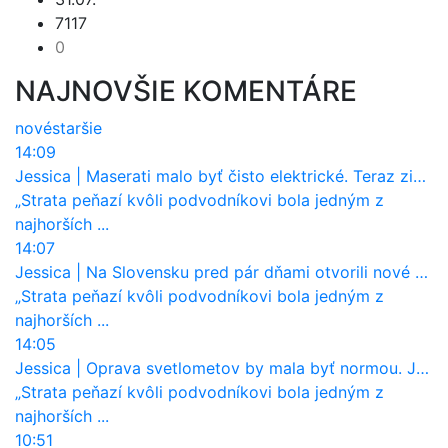
7117
0
NAJNOVŠIE KOMENTÁRE
nové
staršie
14:09
Jessica
|
Maserati malo byť čisto elektrické. Teraz zisťuje, že potrebuje nový osemvalcový motor
„Strata peňazí kvôli podvodníkovi bola jedným z
najhorších ...
14:07
Jessica
|
Na Slovensku pred pár dňami otvorili nové mosty, ktoré to sú?
„Strata peňazí kvôli podvodníkovi bola jedným z
najhorších ...
14:05
Jessica
|
Oprava svetlometov by mala byť normou. Jeden nový dnes stojí priemerne 1251 eur!
„Strata peňazí kvôli podvodníkovi bola jedným z
najhorších ...
10:51