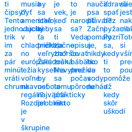
ti
musia
by
je
to
naučiť
zdravši
sa
čipsy?
byť
sa
vek,
je
psa
spať
jes
Tento
americké
stalo,
keď
narodiť
plávať?
bez
nak
jednoduchý
vajcia
keby
sa
sa?
Začni
pyžama
cib
trik
v
ťa
ti
Veda
pomaly
Pozri
Tot
im
chladničke,
prehltla
začne
opisuje,
a
sa,
si
za
no
veľryba?
zhoršovať
čo
nikdy
kedy
vší
pár
európske
Žalúdočná
zrak.
bábätko
ho
ti
pre
minút
ležia
kyselina
Nevyhne
prežíva
do
to
pou
vráti
voľne
by
sa
počas
vody
pomôže
chrumkavosť
na
nebola
tomu
pôrodu
nehádž
a
regáli?
najväčší
prakticky
kedy
Rozdiel
problém
nikto
skôr
je
uškodí
v
škrupine