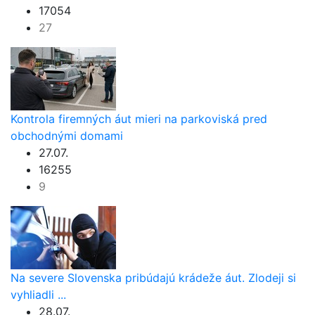
17054
27
Kontrola firemných áut mieri na parkoviská pred
obchodnými domami
27.07.
16255
9
Na severe Slovenska pribúdajú krádeže áut. Zlodeji si
vyhliadli ...
28.07.