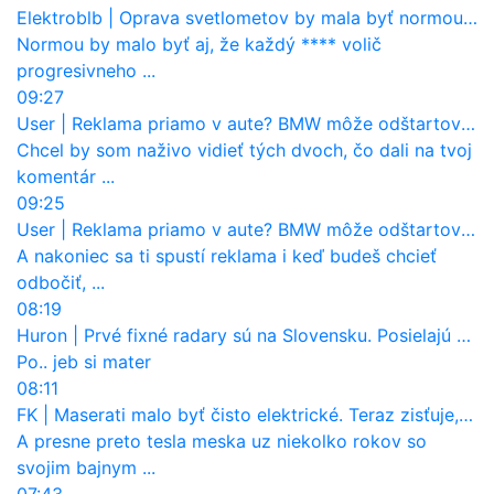
Elektroblb
|
Oprava svetlometov by mala byť normou. Jeden nový dnes stojí priemerne 1251 eur!
Normou by malo byť aj, že každý **** volič
progresivneho ...
09:27
User
|
Reklama priamo v aute? BMW môže odštartovať nový trend
Chcel by som naživo vidieť tých dvoch, čo dali na tvoj
komentár ...
09:25
User
|
Reklama priamo v aute? BMW môže odštartovať nový trend
A nakoniec sa ti spustí reklama i keď budeš chcieť
odbočiť, ...
08:19
Huron
|
Prvé fixné radary sú na Slovensku. Posielajú už pokuty? Ukáže ich Waze?
Po.. jeb si mater
08:11
FK
|
Maserati malo byť čisto elektrické. Teraz zisťuje, že potrebuje nový osemvalcový motor
A presne preto tesla meska uz niekolko rokov so
svojim bajnym ...
07:43