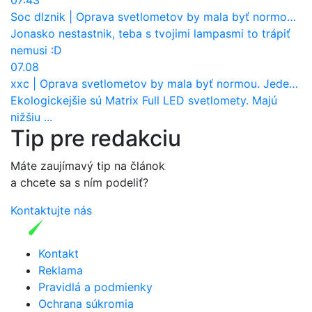
Soc dlznik
|
Oprava svetlometov by mala byť normou. Jeden nový dnes stojí priemerne 1251 eur!
Jonasko nestastnik, teba s tvojimi lampasmi to trápiť
nemusi :D
07.08
xxc
|
Oprava svetlometov by mala byť normou. Jeden nový dnes stojí priemerne 1251 eur!
Ekologickejšie sú Matrix Full LED svetlomety. Majú
nižšiu ...
Tip pre redakciu
Máte zaujímavý tip na článok
a chcete sa s ním podeliť?
Kontaktujte nás
Kontakt
Reklama
Pravidlá a podmienky
Ochrana súkromia