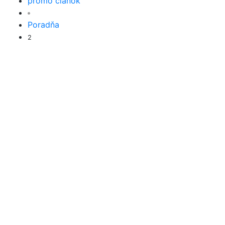
promo článok
Poradňa
2