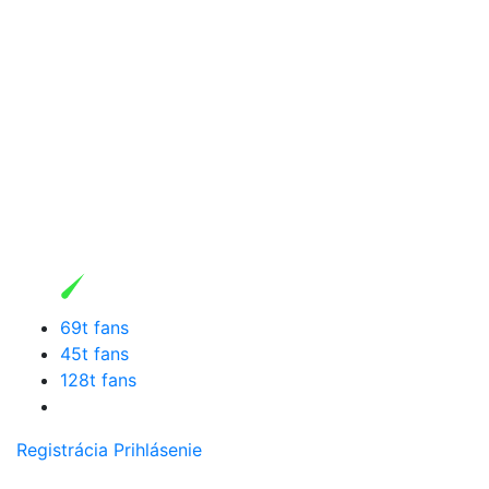
69t fans
45t fans
128t fans
Registrácia
Prihlásenie