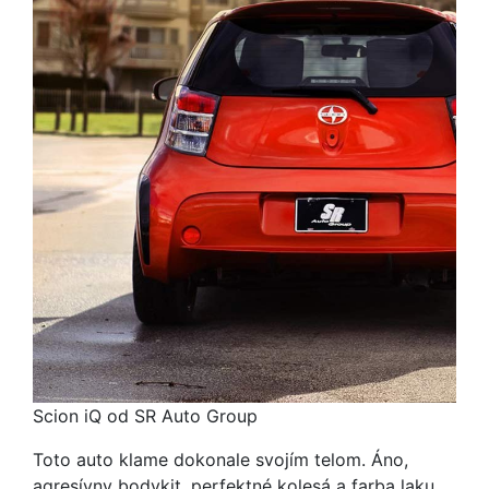
Scion iQ od SR Auto Group
Toto auto klame dokonale svojím telom. Áno,
agresívny bodykit, perfektné kolesá a farba laku.