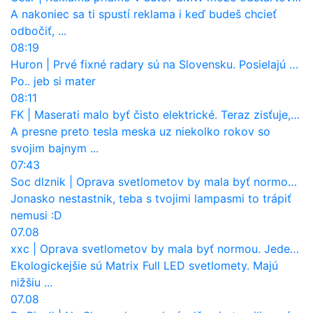
A nakoniec sa ti spustí reklama i keď budeš chcieť
odbočiť, ...
08:19
Huron
|
Prvé fixné radary sú na Slovensku. Posielajú už pokuty? Ukáže ich Waze?
Po.. jeb si mater
08:11
FK
|
Maserati malo byť čisto elektrické. Teraz zisťuje, že potrebuje nový osemvalcový motor
A presne preto tesla meska uz niekolko rokov so
svojim bajnym ...
07:43
Soc dlznik
|
Oprava svetlometov by mala byť normou. Jeden nový dnes stojí priemerne 1251 eur!
Jonasko nestastnik, teba s tvojimi lampasmi to trápiť
nemusi :D
07.08
xxc
|
Oprava svetlometov by mala byť normou. Jeden nový dnes stojí priemerne 1251 eur!
Ekologickejšie sú Matrix Full LED svetlomety. Majú
nižšiu ...
07.08