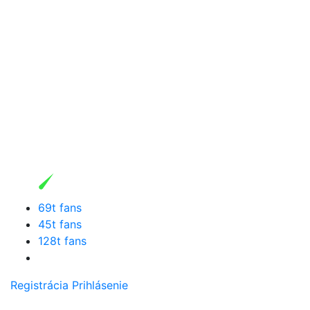
69t fans
45t fans
128t fans
Registrácia
Prihlásenie