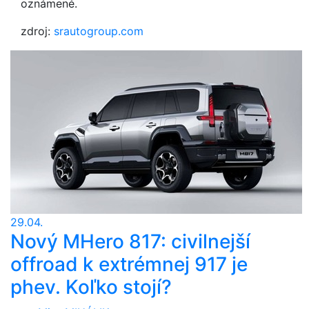
oznámené.
zdroj:
srautogroup.com
29.04.
Nový MHero 817: civilnejší
offroad k extrémnej 917 je
phev. Koľko stojí?