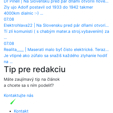
Dr Pinell
|
Na Slovensku pred pár dňami otvorili nové mosty, ktoré to sú?
Zly ujo Adolf postavil od 1933 do 1942 takmer
4000km dialnic :-) ...
07.08
Elektrohlava22
|
Na Slovensku pred pár dňami otvorili nové mosty, ktoré to sú?
Tí zlí komunisti ( s chabým mater.a stroj.vybavením) za
...
07.08
Realita____
|
Maserati malo byť čisto elektrické. Teraz zisťuje, že potrebuje nový osemvalcový motor
Je vtipné ako zúfalo sa snažiš každého zlyhanie hodiť
na ...
Tip pre redakciu
Máte zaujímavý tip na článok
a chcete sa s ním podeliť?
Kontaktujte nás
Kontakt