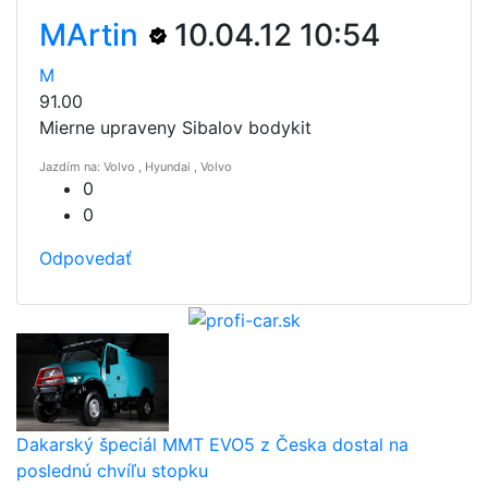
MArtin
10.04.12 10:54
M
91.00
Mierne upraveny Sibalov bodykit
Jazdím na: Volvo , Hyundai , Volvo
0
0
Odpovedať
Dakarský špeciál MMT EVO5 z Česka dostal na
poslednú chvíľu stopku