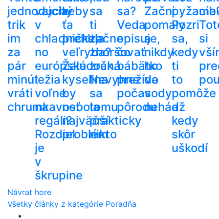
jednoduchý
vajcia
keby
sa
sa?
Začni
pyžama
cib
trik
v
ťa
ti
Veda
pomaly
Pozri
Tot
im
chladničke,
prehltla
začne
opisuje,
a
sa,
si
za
no
veľryba?
zhoršovať
čo
nikdy
kedy
vší
pár
európske
Žalúdočná
zrak.
bábätko
ho
ti
pre
minút
ležia
kyselina
Nevyhne
prežíva
do
to
pou
vráti
voľne
by
sa
počas
vody
pomôže
chrumkavosť
na
nebola
tomu
pôrodu
nehádž
a
regáli?
najväčší
prakticky
kedy
Rozdiel
problém
nikto
skôr
je
uškodí
v
škrupine
Návrat hore
Všetky články z kategórie Poradňa