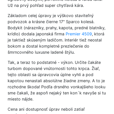
Už na prvý pohľad super chytľavá kára.
Základom celej úpravy je výškovo staviteľný
podvozok a krásne čierne 17" Sparco kolesá.
Bodykit (nárazníky, prahy, kapota, predné blatníky,
krídlo) dodala japonská firma
Premier 4509
, ktorá
je taktiež skúseným ladičom. Interiér tiež neostal
bokom a dostal kompletné prezlečenie do
šmrncovného luxusne ladené štýlu.
Tak, a teraz to podstatné - výkon. Určite čakáte
turbom dopované vnútornosti tohto krpca. Žiaľ,
tejto oblasti sa úpravcovia úplne vyhli a pod
kapotou nenastali absolútne žiadne zmeny. A to je
rozhodne škoda! Podľa drsného vonkajšieho looku
sme čakali, že aspoň nejaký ten kon´k navyše si tu
miesto nájde.
Cena ani dostupnosť úprav neboli zatiaľ