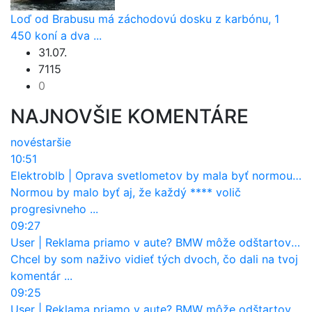
Loď od Brabusu má záchodovú dosku z karbónu, 1
450 koní a dva ...
31.07.
7115
0
NAJNOVŠIE KOMENTÁRE
nové
staršie
10:51
Elektroblb
|
Oprava svetlometov by mala byť normou. Jeden nový dnes stojí priemerne 1251 eur!
Normou by malo byť aj, že každý **** volič
progresivneho ...
09:27
User
|
Reklama priamo v aute? BMW môže odštartovať nový trend
Chcel by som naživo vidieť tých dvoch, čo dali na tvoj
komentár ...
09:25
User
|
Reklama priamo v aute? BMW môže odštartovať nový trend