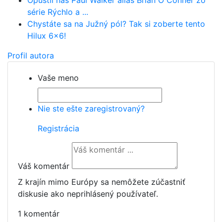
Opustil nás Paul Walker alias Brian O Conner zo
série Rýchlo a ...
Chystáte sa na Južný pól? Tak si zoberte tento
Hilux 6x6!
Profil autora
Vaše meno
Nie ste ešte zaregistrovaný?
Registrácia
Váš komentár
Z krajín mimo Európy sa nemôžete zúčastniť
diskusie ako neprihlásený používateľ.
1 komentár