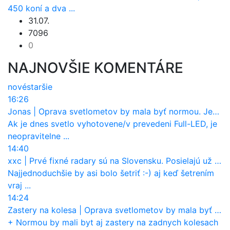
450 koní a dva ...
31.07.
7096
0
NAJNOVŠIE KOMENTÁRE
nové
staršie
16:26
Jonas
|
Oprava svetlometov by mala byť normou. Jeden nový dnes stojí priemerne 1251 eur!
Ak je dnes svetlo vyhotovene/v prevedeni Full-LED, je
neopravitelne ...
14:40
xxc
|
Prvé fixné radary sú na Slovensku. Posielajú už pokuty? Ukáže ich Waze?
Najjednoduchšie by asi bolo šetriť :-) aj keď šetrením
vraj ...
14:24
Zastery na kolesa
|
Oprava svetlometov by mala byť normou. Jeden nový dnes stojí priemerne 1251 eur!
+ Normou by mali byt aj zastery na zadnych kolesach