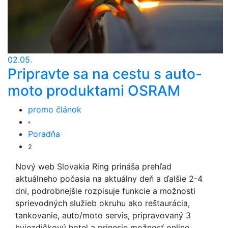
02.05.
Pripravte sa na cestu s auto-
moto produktami OSRAM
promo článok
Poradňa
2
Nový web Slovakia Ring prináša prehľad
aktuálneho počasia na aktuálny deň a ďalšie 2-4
dni, podrobnejšie rozpisuje funkcie a možnosti
sprievodných služieb okruhu ako reštaurácia,
tankovanie, auto/moto servis, pripravovaný 3
hviezdičkový hotel a prinesie možnosť online