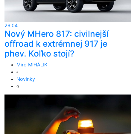
29.04.
Nový MHero 817: civilnejší
offroad k extrémnej 917 je
phev. Koľko stojí?
Miro MIHÁLIK
Novinky
0