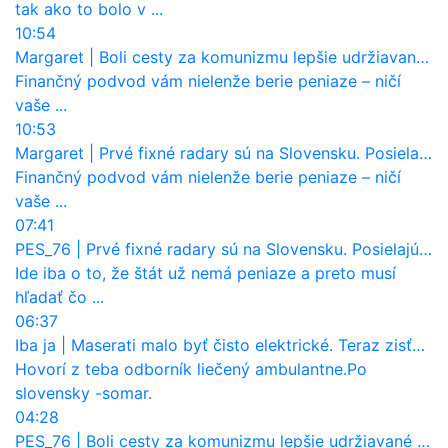
tak ako to bolo v ...
10:54
Margaret
|
Boli cesty za komunizmu lepšie udržiavané ako dnes?
Finančný podvod vám nielenže berie peniaze – ničí
vaše ...
10:53
Margaret
|
Prvé fixné radary sú na Slovensku. Posielajú už pokuty? Ukáže ich Waze?
Finančný podvod vám nielenže berie peniaze – ničí
vaše ...
07:41
PES_76
|
Prvé fixné radary sú na Slovensku. Posielajú už pokuty? Ukáže ich Waze?
Ide iba o to, že štát už nemá peniaze a preto musí
hľadať čo ...
06:37
Iba ja
|
Maserati malo byť čisto elektrické. Teraz zisťuje, že potrebuje nový osemvalcový motor
Hovorí z teba odborník liečený ambulantne.Po
slovensky -somar.
04:28
PES_76
|
Boli cesty za komunizmu lepšie udržiavané ako dnes?