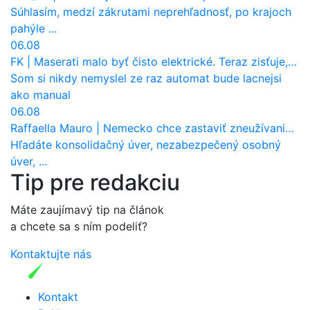
Súhlasím, medzí zákrutami neprehľadnosť, po krajoch
pahýle ...
06.08
FK
|
Maserati malo byť čisto elektrické. Teraz zisťuje, že potrebuje nový osemvalcový motor
Som si nikdy nemyslel ze raz automat bude lacnejsi
ako manual
06.08
Raffaella Mauro
|
Nemecko chce zastaviť zneužívanie dotácií na elektromobily. Pritvrdí pravidlá
Hľadáte konsolidačný úver, nezabezpečený osobný
úver, ...
Tip pre redakciu
Máte zaujímavý tip na článok
a chcete sa s ním podeliť?
Kontaktujte nás
Kontakt