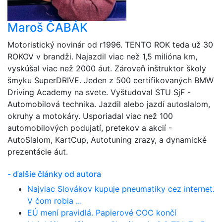
Maroš ČABÁK
Motoristický novinár od r1996. TENTO ROK teda už 30
ROKOV v brandži. Najazdil viac než 1,5 milióna km,
vyskúšal viac než 2000 áut. Zároveň inštruktor školy
šmyku SuperDRIVE. Jeden z 500 certifikovaných BMW
Driving Academy na svete. Vyštudoval STU SjF -
Automobilová technika. Jazdil alebo jazdí autoslalom,
okruhy a motokáry. Usporiadal viac než 100
automobilových podujatí, pretekov a akcií -
AutoSlalom, KartCup, Autotuning zrazy, a dynamické
prezentácie áut.
- ďalšie články od autora
Najviac Slovákov kupuje pneumatiky cez internet.
V čom robia ...
EÚ mení pravidlá. Papierové COC končí