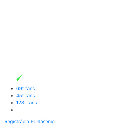
69t fans
45t fans
128t fans
Registrácia
Prihlásenie