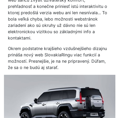
web šancu zvýšiť užívateľský komfort,
prehľadnosť a konečne priniesť istú interaktivitu o
ktorej predošlá verzia webu ani len nesnívala... To
bola veľká chyba, lebo možnosti webstránok
zariadení ako sú okruhy už dávno nie sú len
elektronickou vizitkou so základnými info a
kontaktami.
Okrem podstatne krajšieho vzdušnejšieho dizajnu
prináša nový web SlovakiaRingu viac funkcií a
možností. Presnejšie, je na ne pripravený. Dúfam,
že sa o ne budú aj starať.