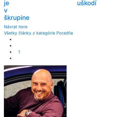
je
uškodí
v
škrupine
Návrat hore
Všetky články z kategórie Poradňa
1