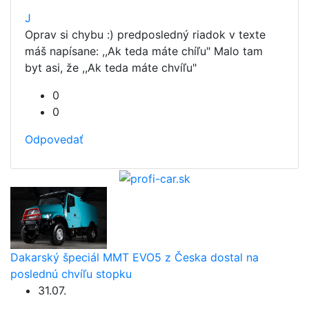
J
Oprav si chybu :) predposledný riadok v texte
máš napísane: ,,Ak teda máte chíľu" Malo tam
byt asi, že ,,Ak teda máte chvíľu"
0
0
Odpovedať
Dakarský špeciál MMT EVO5 z Česka dostal na
poslednú chvíľu stopku
31.07.