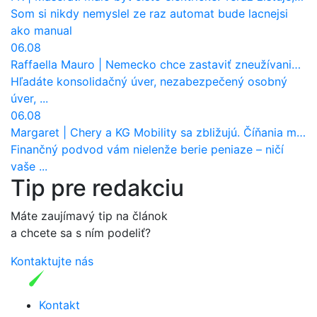
Som si nikdy nemyslel ze raz automat bude lacnejsi
ako manual
06.08
Raffaella Mauro
|
Nemecko chce zastaviť zneužívanie dotácií na elektromobily. Pritvrdí pravidlá
Hľadáte konsolidačný úver, nezabezpečený osobný
úver, ...
06.08
Margaret
|
Chery a KG Mobility sa zbližujú. Číňania môžu získať 10 % bývalého SsangYongu
Finančný podvod vám nielenže berie peniaze – ničí
vaše ...
Tip pre redakciu
Máte zaujímavý tip na článok
a chcete sa s ním podeliť?
Kontaktujte nás
Kontakt