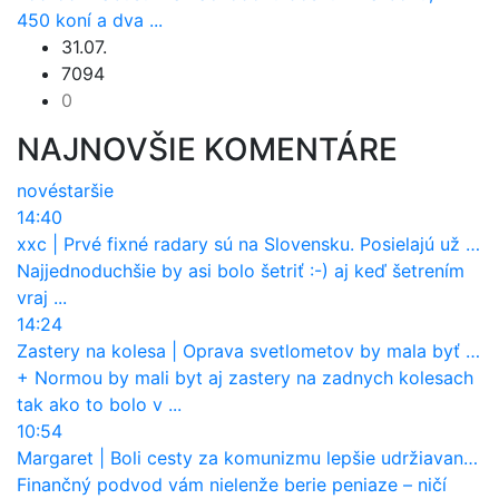
450 koní a dva ...
31.07.
7094
0
NAJNOVŠIE KOMENTÁRE
nové
staršie
14:40
xxc
|
Prvé fixné radary sú na Slovensku. Posielajú už pokuty? Ukáže ich Waze?
Najjednoduchšie by asi bolo šetriť :-) aj keď šetrením
vraj ...
14:24
Zastery na kolesa
|
Oprava svetlometov by mala byť normou. Jeden nový dnes stojí priemerne 1251 eur!
+ Normou by mali byt aj zastery na zadnych kolesach
tak ako to bolo v ...
10:54
Margaret
|
Boli cesty za komunizmu lepšie udržiavané ako dnes?
Finančný podvod vám nielenže berie peniaze – ničí