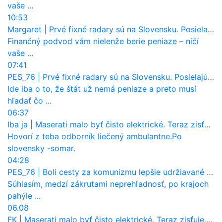
vaše ...
10:53
Margaret
|
Prvé fixné radary sú na Slovensku. Posielajú už pokuty? Ukáže ich Waze?
Finančný podvod vám nielenže berie peniaze – ničí
vaše ...
07:41
PES_76
|
Prvé fixné radary sú na Slovensku. Posielajú už pokuty? Ukáže ich Waze?
Ide iba o to, že štát už nemá peniaze a preto musí
hľadať čo ...
06:37
Iba ja
|
Maserati malo byť čisto elektrické. Teraz zisťuje, že potrebuje nový osemvalcový motor
Hovorí z teba odborník liečený ambulantne.Po
slovensky -somar.
04:28
PES_76
|
Boli cesty za komunizmu lepšie udržiavané ako dnes?
Súhlasím, medzí zákrutami neprehľadnosť, po krajoch
pahýle ...
06.08
FK
|
Maserati malo byť čisto elektrické. Teraz zisťuje, že potrebuje nový osemvalcový motor