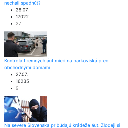
nechali spadnúť?
28.07.
17022
27
Kontrola firemných áut mieri na parkoviská pred
obchodnými domami
27.07.
16235
9
Na severe Slovenska pribúdajú krádeže áut. Zlodeji si