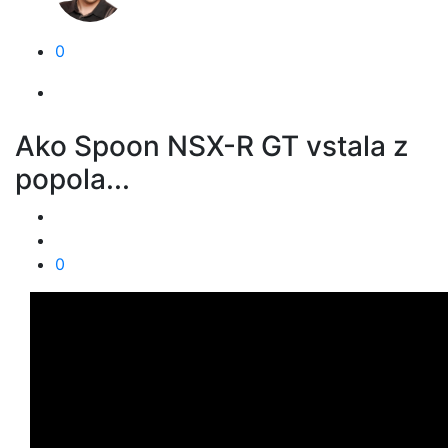
0
Ako Spoon NSX-R GT vstala z
popola...
0