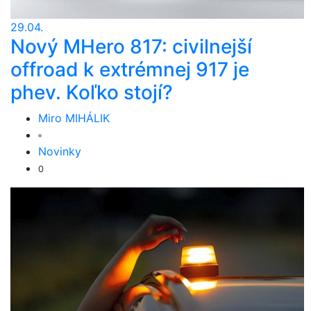
29.04.
Nový MHero 817: civilnejší
offroad k extrémnej 917 je
phev. Koľko stojí?
Miro MIHÁLIK
Novinky
0