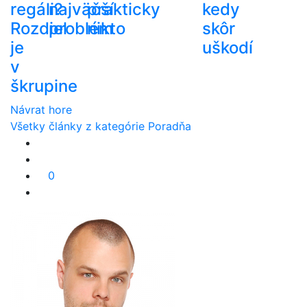
regáli?
najväčší
prakticky
kedy
Rozdiel
problém
nikto
skôr
je
uškodí
v
škrupine
Návrat hore
Všetky články z kategórie Poradňa
0