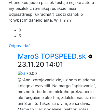
vtipne ked jeden pisalek testuje nejake auto a
iny pisalek z rovnakej redakcie musi
odpisat(resp "ukradnut") cudzi clanok o
"chybach" daneho auta. WTF ?!?!?!
0
5
Odpovedať
MaroS TOPSPEED.sk
23.11.20 14:01
70.00
@-
Ano, zdrojovanie zle, uz som mlademu
kolegovi vysvetlil. Na margo "opisovania",
mozno to bude pre niekoho prekvapenie,
ale fungujeme ako tim, zdaleka nas uz nie
ani 3 ani 5. Takze sa divim, ze sa divis.
Mame to viac podelene, niektori robia