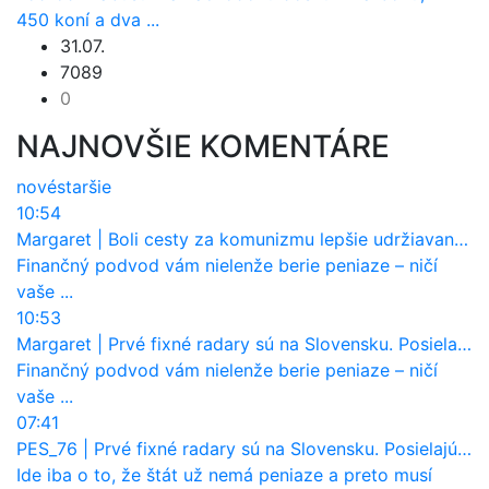
450 koní a dva ...
31.07.
7089
0
NAJNOVŠIE KOMENTÁRE
nové
staršie
10:54
Margaret
|
Boli cesty za komunizmu lepšie udržiavané ako dnes?
Finančný podvod vám nielenže berie peniaze – ničí
vaše ...
10:53
Margaret
|
Prvé fixné radary sú na Slovensku. Posielajú už pokuty? Ukáže ich Waze?
Finančný podvod vám nielenže berie peniaze – ničí
vaše ...
07:41
PES_76
|
Prvé fixné radary sú na Slovensku. Posielajú už pokuty? Ukáže ich Waze?
Ide iba o to, že štát už nemá peniaze a preto musí