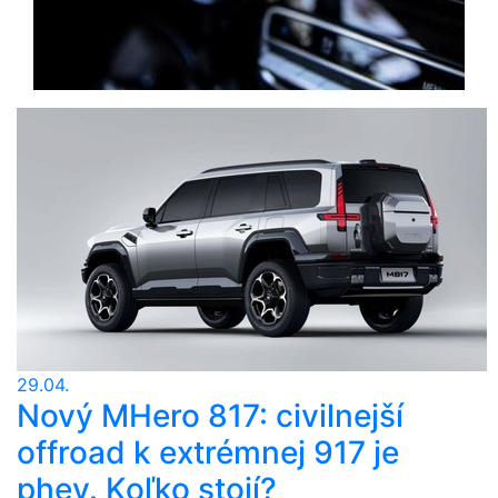
29.04.
Nový MHero 817: civilnejší
offroad k extrémnej 917 je
phev. Koľko stojí?