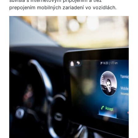
súvisia s internetovým pripojením a tiež
prepojením mobilných zariadení vo vozidlách.