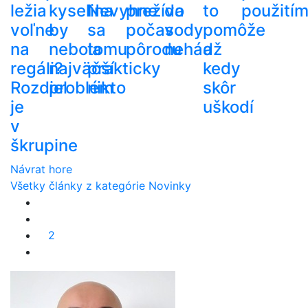
ležia
kyselina
Nevyhne
prežíva
do
to
použití
voľne
by
sa
počas
vody
pomôže
na
nebola
tomu
pôrodu
nehádž
a
regáli?
najväčší
prakticky
kedy
Rozdiel
problém
nikto
skôr
je
uškodí
v
škrupine
Návrat hore
Všetky články z kategórie Novinky
2