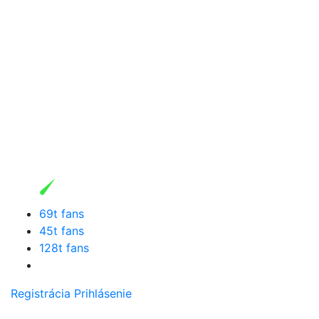
69t fans
45t fans
128t fans
Registrácia
Prihlásenie