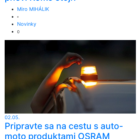
Miro MIHÁLIK
Novinky
0
02.05.
Pripravte sa na cestu s auto-
moto produktami OSRAM