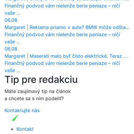
Finančný podvod vám nielenže berie peniaze – ničí
vaše ...
06.08
Margaret
|
Reklama priamo v aute? BMW môže odštartovať nový trend
Finančný podvod vám nielenže berie peniaze – ničí
vaše ...
06.08
Margaret
|
Maserati malo byť čisto elektrické. Teraz zisťuje, že potrebuje nový osemvalcový motor
Finančný podvod vám nielenže berie peniaze – ničí
vaše ...
Tip pre redakciu
Máte zaujímavý tip na článok
a chcete sa s ním podeliť?
Kontaktujte nás
Kontakt