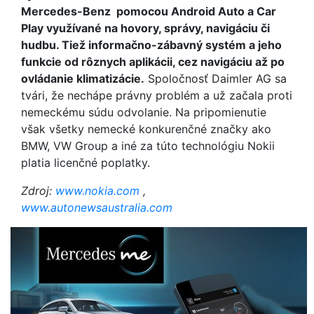
Mercedes-Benz pomocou Android Auto a Car
Play využívané na hovory, správy, navigáciu či
hudbu. Tiež informačno-zábavný systém a jeho
funkcie od rôznych aplikácii, cez navigáciu až po
ovládanie klimatizácie.
Spoločnosť Daimler AG sa
tvári, že nechápe právny problém a už začala proti
nemeckému súdu odvolanie. Na pripomienutie
však všetky nemecké konkurenčné značky ako
BMW, VW Group a iné za túto technológiu Nokii
platia licenčné poplatky.
Zdroj:
www.nokia.com
,
www.autonewsaustralia.com