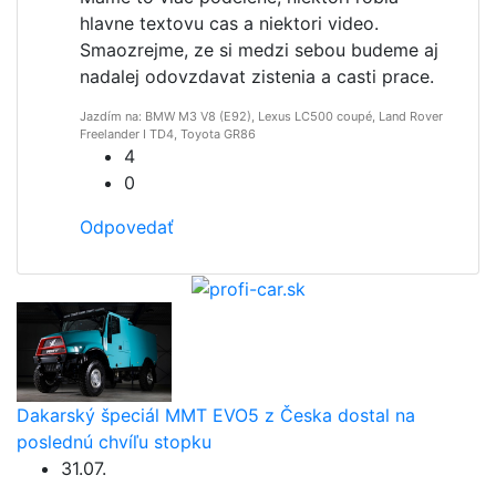
hlavne textovu cas a niektori video.
Smaozrejme, ze si medzi sebou budeme aj
nadalej odovzdavat zistenia a casti prace.
Jazdím na: BMW M3 V8 (E92), Lexus LC500 coupé, Land Rover
Freelander I TD4, Toyota GR86
4
0
Odpovedať
Dakarský špeciál MMT EVO5 z Česka dostal na
poslednú chvíľu stopku
31.07.