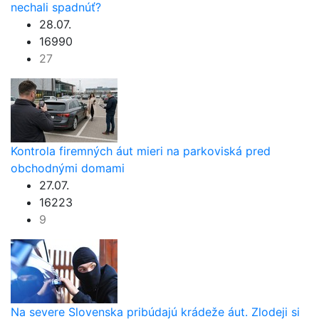
nechali spadnúť?
28.07.
16990
27
Kontrola firemných áut mieri na parkoviská pred
obchodnými domami
27.07.
16223
9
Na severe Slovenska pribúdajú krádeže áut. Zlodeji si