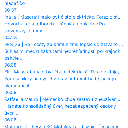
hľadať čo ...
06:37
Iba ja
|
Maserati malo byť čisto elektrické. Teraz zisťuje, že potrebuje nový osemvalcový motor
Hovorí z teba odborník liečený ambulantne.Po
slovensky -somar.
04:28
PES_76
|
Boli cesty za komunizmu lepšie udržiavané ako dnes?
Súhlasím, medzí zákrutami neprehľadnosť, po krajoch
pahýle ...
06.08
FK
|
Maserati malo byť čisto elektrické. Teraz zisťuje, že potrebuje nový osemvalcový motor
Som si nikdy nemyslel ze raz automat bude lacnejsi
ako manual
06.08
Raffaella Mauro
|
Nemecko chce zastaviť zneužívanie dotácií na elektromobily. Pritvrdí pravidlá
Hľadáte konsolidačný úver, nezabezpečený osobný
úver, ...
06.08
Margaret
|
Chery a KG Mobility sa zbližujú. Číňania môžu získať 10 % bývalého SsangYongu