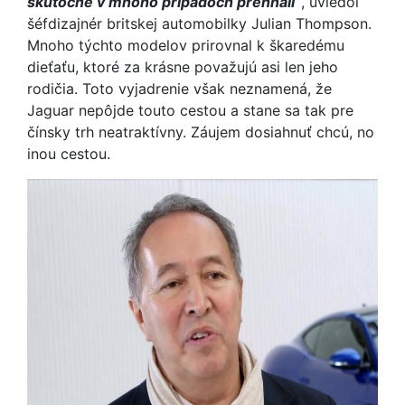
skutočne v mnoho prípadoch prehnali“
, uviedol
šéfdizajnér britskej automobilky Julian Thompson.
Mnoho týchto modelov prirovnal k škaredému
dieťaťu, ktoré za krásne považujú asi len jeho
rodičia. Toto vyjadrenie však neznamená, že
Jaguar nepôjde touto cestou a stane sa tak pre
čínsky trh neatraktívny. Záujem dosiahnuť chcú, no
inou cestou.