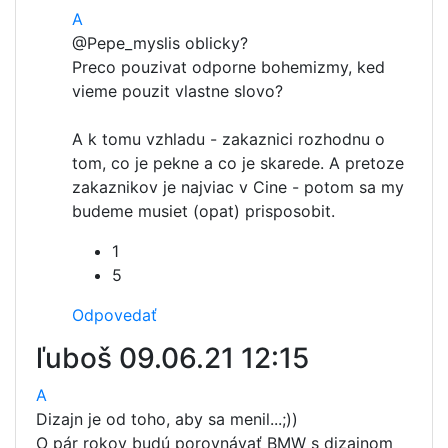
A
@Pepe_
myslis oblicky?
Preco pouzivat odporne bohemizmy, ked
vieme pouzit vlastne slovo?
A k tomu vzhladu - zakaznici rozhodnu o
tom, co je pekne a co je skarede. A pretoze
zakaznikov je najviac v Cine - potom sa my
budeme musiet (opat) prisposobit.
1
5
Odpovedať
ľuboš
09.06.21 12:15
A
Dizajn je od toho, aby sa menil...;))
O pár rokov budú porovnávať BMW s dizajnom