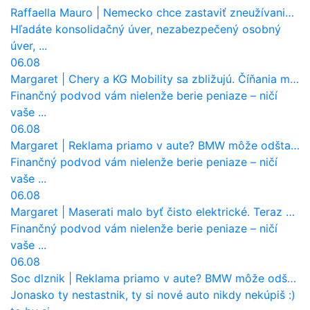
Raffaella Mauro
|
Nemecko chce zastaviť zneužívanie dotácií na elektromobily. Pritvrdí pravidlá
Hľadáte konsolidačný úver, nezabezpečený osobný
úver, ...
06.08
Margaret
|
Chery a KG Mobility sa zbližujú. Číňania môžu získať 10 % bývalého SsangYongu
Finančný podvod vám nielenže berie peniaze – ničí
vaše ...
06.08
Margaret
|
Reklama priamo v aute? BMW môže odštartovať nový trend
Finančný podvod vám nielenže berie peniaze – ničí
vaše ...
06.08
Margaret
|
Maserati malo byť čisto elektrické. Teraz zisťuje, že potrebuje nový osemvalcový motor
Finančný podvod vám nielenže berie peniaze – ničí
vaše ...
06.08
Soc dlznik
|
Reklama priamo v aute? BMW môže odštartovať nový trend
Jonasko ty nestastnik, ty si nové auto nikdy nekúpiš :)