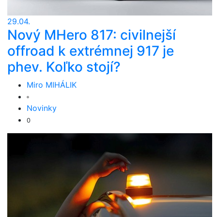
29.04.
Nový MHero 817: civilnejší
offroad k extrémnej 917 je
phev. Koľko stojí?
Miro MIHÁLIK
Novinky
0