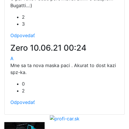
Bugatti...:)
2
3
Odpovedať
Zero
10.06.21 00:24
A
Mne sa ta nova maska paci . Akurat to dost kazi
spz-ka.
0
2
Odpovedať