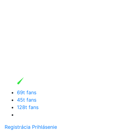
69t fans
45t fans
128t fans
Registrácia
Prihlásenie