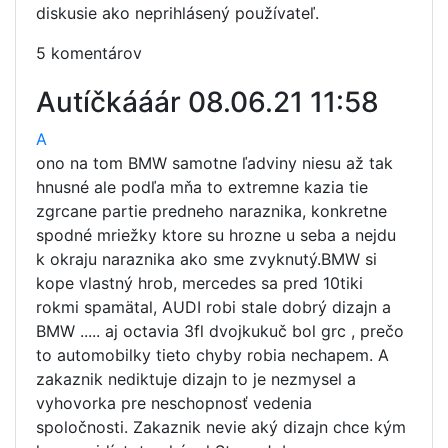
diskusie ako neprihlásený používateľ.
5 komentárov
Autíčkááár
08.06.21 11:58
A
ono na tom BMW samotne ľadviny niesu až tak
hnusné ale podľa mňa to extremne kazia tie
zgrcane partie predneho naraznika, konkretne
spodné mriežky ktore su hrozne u seba a nejdu
k okraju naraznika ako sme zvyknutý.BMW si
kope vlastný hrob, mercedes sa pred 10tiki
rokmi spamätal, AUDI robi stale dobrý dizajn a
BMW ..... aj octavia 3fl dvojkukuč bol grc , prečo
to automobilky tieto chyby robia nechapem. A
zakaznik nediktuje dizajn to je nezmysel a
vyhovorka pre neschopnosť vedenia
spoločnosti. Zakaznik nevie aký dizajn chce kým