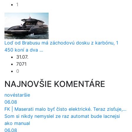
1
Loď od Brabusu má záchodovú dosku z karbónu, 1
450 koní a dva ...
31.07.
7071
0
NAJNOVŠIE KOMENTÁRE
nové
staršie
06.08
FK
|
Maserati malo byť čisto elektrické. Teraz zisťuje, že potrebuje nový osemvalcový motor
Som si nikdy nemyslel ze raz automat bude lacnejsi
ako manual
06.08