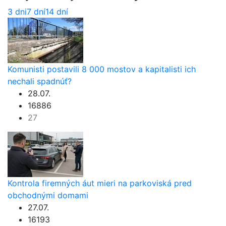
3 dni
7 dní
14 dní
Komunisti postavili 8 000 mostov a kapitalisti ich
nechali spadnúť?
28.07.
16886
27
Kontrola firemných áut mieri na parkoviská pred
obchodnými domami
27.07.
16193