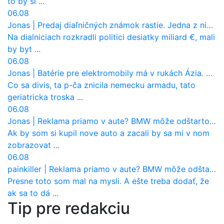
to by si ...
06.08
Jonas
|
Predaj diaľničných známok rastie. Jedna z nich zaznamenala nečakane výrazný nárast
Na dialniciach rozkradli politici desiatky miliard €, mali
by byt ...
06.08
Jonas
|
Batérie pre elektromobily má v rukách Ázia. Európa ale stráca kontrolu aj nad vlastnou výrobou!
Co sa divis, ta p-ča znicila nemecku armadu, tato
geriatricka troska ...
06.08
Jonas
|
Reklama priamo v aute? BMW môže odštartovať nový trend
Ak by som si kupil nove auto a zacali by sa mi v nom
zobrazovat ...
06.08
painkiller
|
Reklama priamo v aute? BMW môže odštartovať nový trend
Presne toto som mal na mysli. A ešte treba dodať, že
ak sa to dá ...
Tip pre redakciu