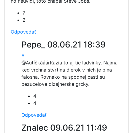
ho neuvidí, toto chápal Steve Jobs.
7
2
Odpovedať
Pepe_
08.06.21 18:39
A
@Autíčkááár
Kazia to aj tie ladvinky. Najma
ked vrchna stvrtina dierok v nich je plna -
falosna. Rovnako na spodnej casti su
bezucelove dizajnerske grcky.
4
4
Odpovedať
Znalec
09.06.21 11:49