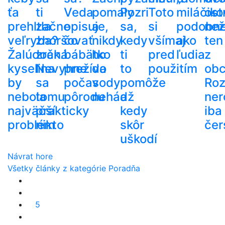
ťa
ti
Veda
pomaly
Pozri
Toto
miláčiko
ost
prehltla
začne
opisuje,
a
sa,
si
podobn
než
veľryba?
zhoršovať
čo
nikdy
kedy
všímaj
ako
ten
Žalúdočná
zrak.
bábätko
ho
ti
pred
ľudia
z
kyselina
Nevyhne
prežíva
do
to
použitím
ob
by
sa
počas
vody
pomôže
Roz
nebola
tomu
pôrodu
nehádž
a
ner
najväčší
prakticky
kedy
iba
problém
nikto
skôr
čer
uškodí
Návrat hore
Všetky články z kategórie Poradňa
5