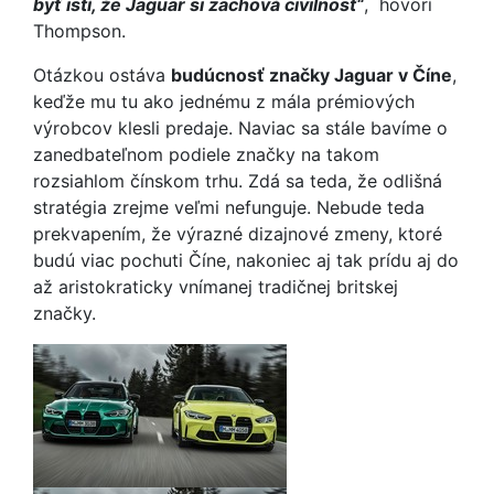
byť istí, že Jaguar si zachová civilnosť“
, hovorí
Thompson.
Otázkou ostáva
budúcnosť značky Jaguar v Číne
,
keďže mu tu ako jednému z mála prémiových
výrobcov klesli predaje. Naviac sa stále bavíme o
zanedbateľnom podiele značky na takom
rozsiahlom čínskom trhu. Zdá sa teda, že odlišná
stratégia zrejme veľmi nefunguje. Nebude teda
prekvapením, že výrazné dizajnové zmeny, ktoré
budú viac pochuti Číne, nakoniec aj tak prídu aj do
až aristokraticky vnímanej tradičnej britskej
značky.