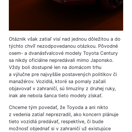
Otáznik však zatiaľ visí nad jednou dôležitou a do
týchto chvíľ nezodpovedanou otázkou. Pôvodné
osem- a dvanásťvalcové modely Toyota Century
sa nikdy oficiálne nepredávali mimo Japonsko.
Vždy boli dostupné len na domácom trhu
a výlučne pre najvyššie postavených politikov či
manažérov. Vozidlá, ktoré sa pomaly začali
objavovať v zahraničí, sú limuzíny z druhej ruky,
inak ale nebola šanca tieto modely získať.
Chceme tým povedať, že Toyoda a ani nikto
z vedenia zatiaľ neprezradil, ako koncern plánuje
tieto vozidlá predávať, respektíve, či bude
možnosť objednať si v zahraničí už existujúce