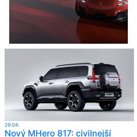
29.04.
Nový MHero 817: civilnejší