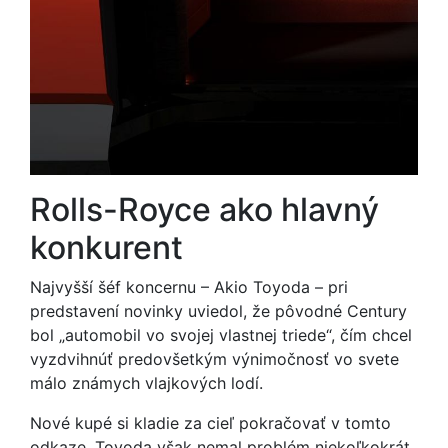
Rolls-Royce ako hlavný
konkurent
Najvyšší šéf koncernu – Akio Toyoda – pri
predstavení novinky uviedol, že pôvodné Century
bol „automobil vo svojej vlastnej triede“, čím chcel
vyzdvihnúť predovšetkým výnimočnosť vo svete
málo známych vlajkových lodí.
Nové kupé si kladie za cieľ pokračovať v tomto
odkaze, Toyoda však nemal problém niekoľkokrát