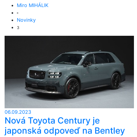
Miro MIHÁLIK
Novinky
3
06.09.2023
Nová Toyota Century je
japonská odpoveď na Bentley