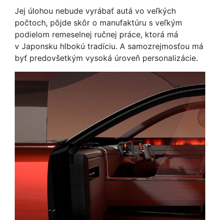
Jej úlohou nebude vyrábať autá vo veľkých
počtoch, pôjde skôr o manufaktúru s veľkým
podielom remeselnej ručnej práce, ktorá má
v Japonsku hlbokú tradíciu. A samozrejmosťou má
byť predovšetkým vysoká úroveň personalizácie.