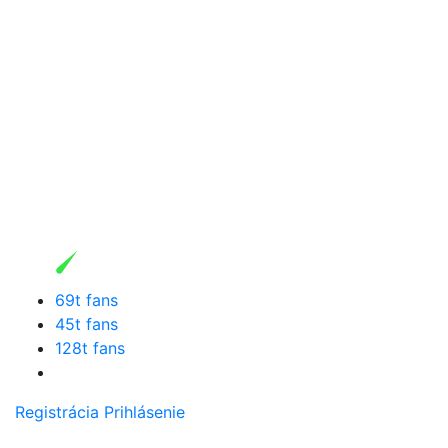
69t fans
45t fans
128t fans
Registrácia
Prihlásenie