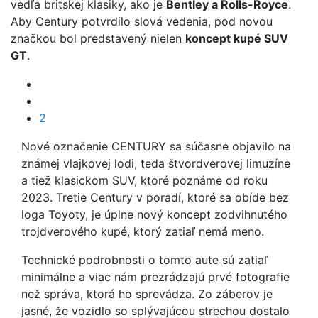
vedľa britskej klasiky, ako je
Bentley a Rolls-Royce
.
Aby Century potvrdilo slová vedenia, pod novou
značkou bol predstavený nielen
koncept kupé SUV
GT
.
2
Nové označenie CENTURY sa súčasne objavilo na
známej vlajkovej lodi, teda štvordverovej limuzíne
a tiež klasickom SUV, ktoré poznáme od roku
2023. Tretie Century v poradí, ktoré sa obíde bez
loga Toyoty, je úplne nový koncept zodvihnutého
trojdverového kupé, ktorý zatiaľ nemá meno.
Technické podrobnosti o tomto aute sú zatiaľ
minimálne a viac nám prezrádzajú prvé fotografie
než správa, ktorá ho sprevádza. Zo záberov je
jasné, že vozidlo so splývajúcou strechou dostalo