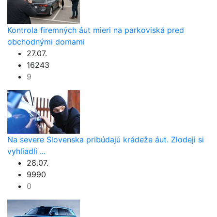
Kontrola firemných áut mieri na parkoviská pred
obchodnými domami
27.07.
16243
9
Na severe Slovenska pribúdajú krádeže áut. Zlodeji si
vyhliadli ...
28.07.
9990
0