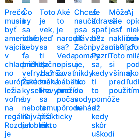
Prečo
Čo
Toto
Aké
Chceš
Je
Môže
Aj
musia
by
je
to
naučiť
zdravšie
sa
opi
byť
sa
vek,
je
psa
spať
jesť
nie
americké
stalo,
keď
narodiť
plávať?
bez
naklíčen
má
vajcia
keby
sa
sa?
Začni
pyžama?
cibuľa?
„do
v
ťa
ti
Veda
pomaly
Pozri
Toto
mil
chladničke,
prehltla
začne
opisuje,
a
sa,
si
po
no
veľryba?
zhoršovať
čo
nikdy
kedy
všímaj
ako
európske
Žalúdočná
zrak.
bábätko
ho
ti
pred
ľud
ležia
kyselina
Nevyhne
prežíva
do
to
použití
voľne
by
sa
počas
vody
pomôže
na
nebola
tomu
pôrodu
nehádž
a
regáli?
najväčší
prakticky
kedy
Rozdiel
problém
nikto
skôr
je
uškodí