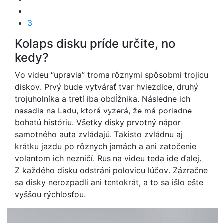
3
Kolaps disku príde určite, no
kedy?
Vo videu “upravia” troma rôznymi spôsobmi trojicu
diskov. Prvý bude vytvárať tvar hviezdice, druhý
trojuholníka a tretí iba obdĺžnika. Následne ich
nasadia na Ladu, ktorá vyzerá, že má poriadne
bohatú históriu. Všetky disky prvotný nápor
samotného auta zvládajú. Takisto zvládnu aj
krátku jazdu po rôznych jamách a ani zatočenie
volantom ich nezničí. Rus na videu teda ide ďalej.
Z každého disku odstráni polovicu lúčov. Zázračne
sa disky nerozpadli ani tentokrát, a to sa išlo ešte
vyššou rýchlosťou.