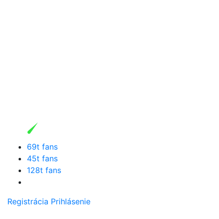
69t fans
45t fans
128t fans
Registrácia
Prihlásenie