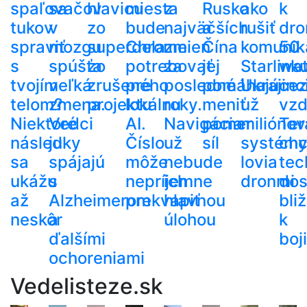
spaľovačov
sa
hlavicu
miesta
z
Rusko
ako
k
tukov
v
zo
bude
najväčších
a
rušiť
dro
spraviť
mozgu
superdela
Chrome
zmien
Čína
komunik
50
s
spúšťa
zo
potrebovať
za
jej
Starlinku
wat
tvojím
veľká
zrušeného
pre
posledné
pomáhajú
Ukrajinc
cez
telom?
zmena.
projektu
lokálnu
roky.
meniť
už
vzd
Niektoré
Vedci
AI.
Navigácia
pomer
miliónov
Ter
následky
ju
Číslo
už
síl
systém
ch
sa
spájajú
môže
nebude
lovia
tec
ukážu
s
nepríjemne
ich
dronmi
dos
až
Alzheimerom
prekvapiť
hlavnou
bli
neskôr
a
úlohou
k
ďalšími
boj
ochoreniami
Vedelisteze.sk