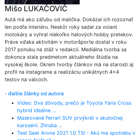
Mišo LUKAČOVIČ
Autá má ako záľubu od malička. Dokázal ich rozoznať
len podľa interiéru. Neskôr roky sadal za volant
motokáry a vyhral niekoľko halových hobby pretekov.
Práve vďaka aktivitám v motoršporte dostal v roku
2017 ponuku na stáž v redakcii. Mediálna tvorba sa
dokonca stala predmetom aktuálneho štúdia na
vysokej škole. Okrem tvorby článkov má na starosti aj
profil na instagrame a realizáciu unikátnych 4x4
testov na valcoch.
- ďalšie články od autora
Video: Dva dôvody, prečo je Toyota Yaris Cross
hybrid ideálne ...
Maskované Ferrari SUV prvýkrát v skutočnej
karosérii. Zhruba ...
Test Seat Arona 2021 1.0 TSI - Akú ma spotrebu v