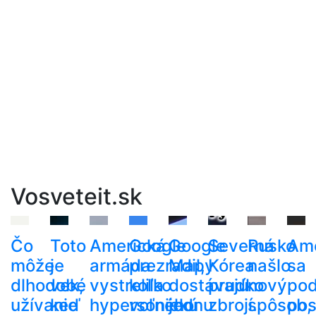
Vosveteit.sk
Čo
Toto
Americká
Google
Google
Severná
Rusko
Am
môže
je
armáda
prezradil,
Mapy
Kórea
našlo
sa
dlhodobé
vek,
vystrelila
koľko
dostávajú
prudko
nový
pod
užívanie
keď
hypersonickú
voľného
jednu
zbrojí.
spôsob,
pos