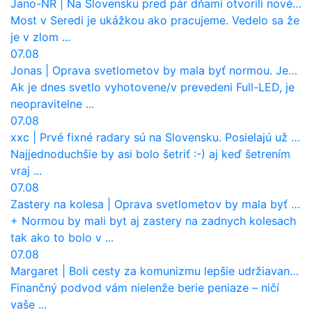
Jano-NR
|
Na Slovensku pred pár dňami otvorili nové mosty, ktoré to sú?
Most v Seredi je ukážkou ako pracujeme. Vedelo sa že
je v zlom ...
07.08
Jonas
|
Oprava svetlometov by mala byť normou. Jeden nový dnes stojí priemerne 1251 eur!
Ak je dnes svetlo vyhotovene/v prevedeni Full-LED, je
neopravitelne ...
07.08
xxc
|
Prvé fixné radary sú na Slovensku. Posielajú už pokuty? Ukáže ich Waze?
Najjednoduchšie by asi bolo šetriť :-) aj keď šetrením
vraj ...
07.08
Zastery na kolesa
|
Oprava svetlometov by mala byť normou. Jeden nový dnes stojí priemerne 1251 eur!
+ Normou by mali byt aj zastery na zadnych kolesach
tak ako to bolo v ...
07.08
Margaret
|
Boli cesty za komunizmu lepšie udržiavané ako dnes?
Finančný podvod vám nielenže berie peniaze – ničí
vaše ...