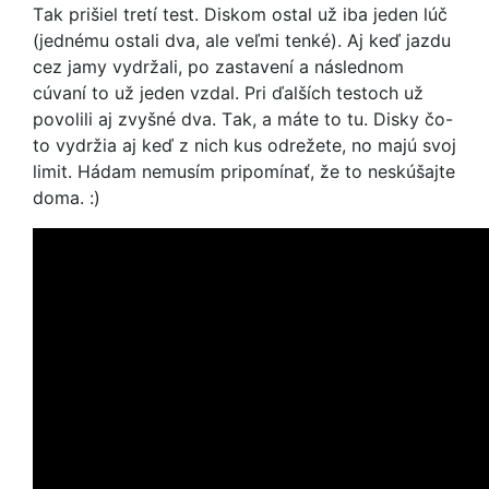
Tak prišiel tretí test. Diskom ostal už iba jeden lúč
(jednému ostali dva, ale veľmi tenké). Aj keď jazdu
cez jamy vydržali, po zastavení a následnom
cúvaní to už jeden vzdal. Pri ďalších testoch už
povolili aj zvyšné dva. Tak, a máte to tu. Disky čo-
to vydržia aj keď z nich kus odrežete, no majú svoj
limit. Hádam nemusím pripomínať, že to neskúšajte
doma. :)