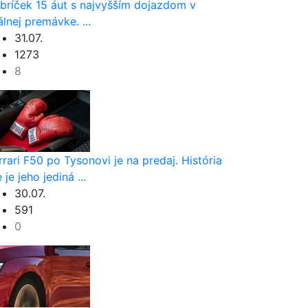
bríček 15 áut s najvyšším dojazdom v
álnej premávke. ...
31.07.
1273
8
rrari F50 po Tysonovi je na predaj. História
e je jeho jediná ...
30.07.
591
0