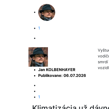
1
Vyštu
vodič
smrdí 
vozid
Jan KOLBENHAYER
Publikovane: 06.07.2026
1
Klimatizácia už dávno