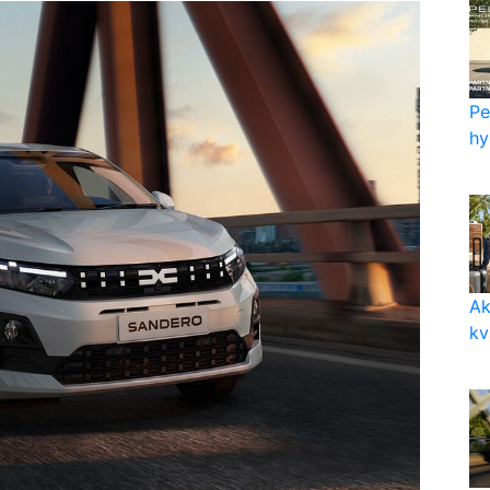
Pe
hy
Ak
kv