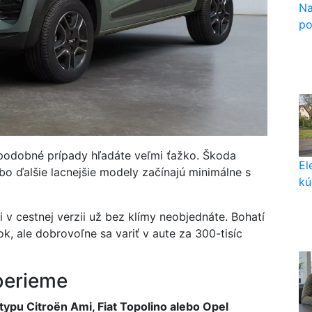
Na
po
podobné prípady hľadáte veľmi ťažko. Škoda
El
bo ďalšie lacnejšie modely začínajú minimálne s
kú
 v cestnej verzii už bez klímy neobjednáte. Bohatí
k, ale dobrovoľne sa variť v aute za 300-tisíc
berieme
typu Citroën Ami, Fiat Topolino alebo Opel