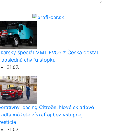
karský špeciál MMT EVO5 z Česka dostal
 poslednú chvíľu stopku
31.07.
eratívny leasing Citroën: Nové skladové
zidlá môžete získať aj bez vstupnej
vestície
31.07.