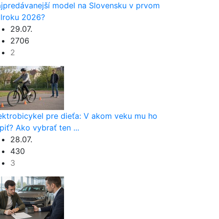
jpredávanejší model na Slovensku v prvom
lroku 2026?
29.07.
2706
2
ektrobicykel pre dieťa: V akom veku mu ho
piť? Ako vybrať ten ...
28.07.
430
3