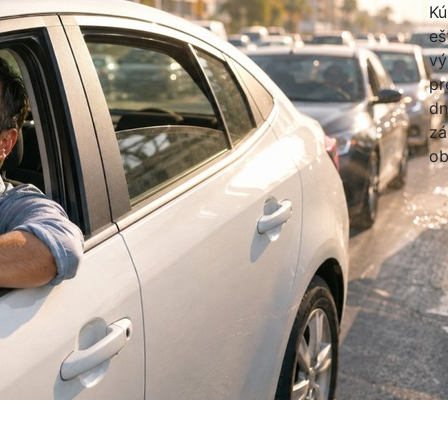
Kú
eš
vý
pr
dn
zá
ob