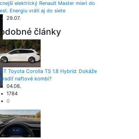
cnejší elektrický Renault Master mieri do
est. Energiu vráti aj do siete
29.07.
odobné články
ST Toyota Corolla TS 1.8 Hybrid: Dokáže
hradiť naftové kombi?
04.08.
1784
0