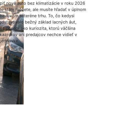
piť nové auto bez klimatizácie v roku 2026
te stále môžete, ale musíte hľadať v úplnom
bavovom suteréne trhu. To, čo kedysi
edstavovalo bežný základ lacných áut,
es pôsobí ako kuriozita, ktorú väčšina
kazníkov ani predajcov nechce vidieť v
jednávke.