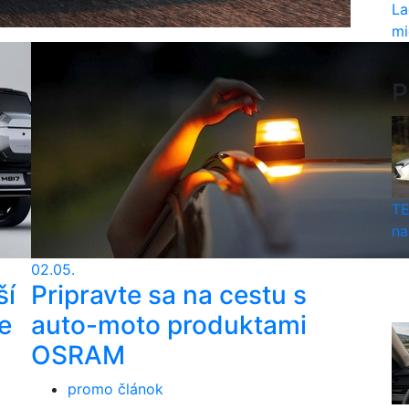
La
mi
P
TE
na
02.05.
ší
Pripravte sa na cestu s
e
auto-moto produktami
OSRAM
promo článok