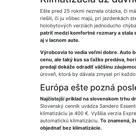
Ešte pred 25 rokmi neznela otázka, či má 
riešili, či ju vôbec majú, pri jazdenkách s
holobytových verziách jednoducho chýba
patriť medzi komfortné rozmary a stala 
aj v lacnom aute.
Výrobcovia to vedia veľmi dobre. Auto be
cenu, ale taký kus sa ťažko predáva, hor
predaji dokáže odradiť väčšinu záujemc
úroveň, ktorá by dávala zmysel pri každ
Európa ešte pozná pos
Najčistejší príklad na slovenskom trhu 
Slovenský cenník uvádza Sandero Essenti
klimatizáciu je 400 €. Vyššia verzia Expr
automatickú klimatizáciu.
To znamená, že
objednať bez klimatizácie.