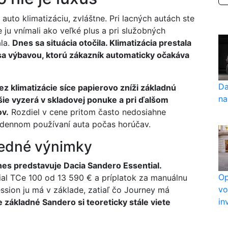
auto klimatizáciu, zvláštne. Pri lacných autách ste
te ju vnímali ako veľké plus a pri služobných
la.
Dnes sa situácia otočila. Klimatizácia prestala
sa výbavou, ktorú zákazník automaticky očakáva
Da
z klimatizácie síce papierovo zníži základnú
na
šie vyzerá v skladovej ponuke a pri ďalšom
ov.
Rozdiel v cene pritom často nedosiahne
odennom používaní auta počas horúčav.
ledné výnimky
dnes predstavuje Dacia Sandero Essential.
Op
al TCe 100 od 13 590 € a príplatok za manuálnu
vo
ession ju má v základe, zatiaľ čo Journey má
in
 základné Sandero si teoreticky stále viete