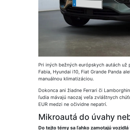
Pri iných bežných európskych autách už 
Fabia, Hyundai i10, Fiat Grande Panda ale
manuálnou klimatizáciou.
Dokonca ani žiadne Ferrari či Lamborghini
ľudia mávajú naozaj veľa zvláštnych chúťo
EUR medzi ne očividne nepatrí.
Mikroautá do úvahy ne
Do tejto témy sa ľahko zamotajú vozidlá 