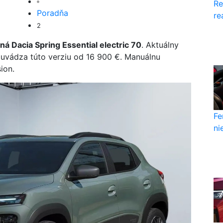
Re
Poradňa
re
2
ná Dacia Spring Essential electric 70
. Aktuálny
uvádza túto verziu od 16 900 €. Manuálnu
sion.
Fe
ni