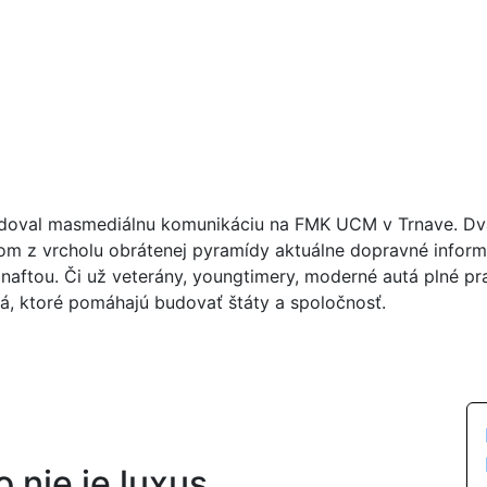
doval masmediálnu komunikáciu na FMK UCM v Trnave. Dva r
om z vrcholu obrátenej pyramídy aktuálne dopravné inform
naftou. Či už veterány, youngtimery, moderné autá plné pra
lá, ktoré pomáhajú budovať štáty a spoločnosť.
 nie je luxus