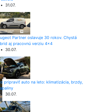
31.07.
ugeot Partner oslavuje 30 rokov. Chystá
brid aj pracovnú verziu 4×4
30.07.
o pripraviť auto na leto: klimatizácia, brzdy,
apaliny
30.07.