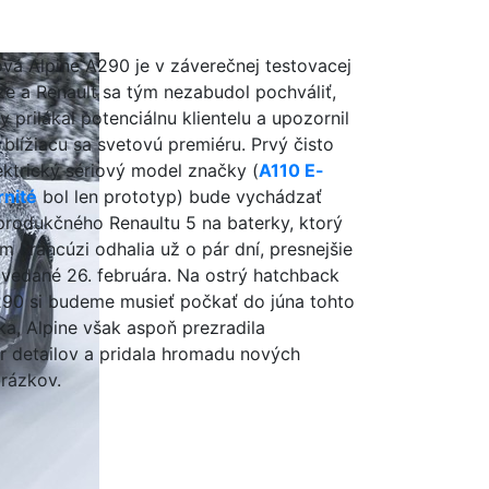
vá Alpine A290 je v záverečnej testovacej
ze a Renault sa tým nezabudol pochváliť,
y prilákal potenciálnu klientelu a upozornil
 blížiacu sa svetovú premiéru. Prvý čisto
ektrický sériový model značky (
A110 E-
rnité
bol len prototyp) bude vychádzať
produkčného Renaultu 5 na baterky, ktorý
m Francúzi odhalia už o pár dní, presnejšie
vedané 26. februára. Na ostrý hatchback
90 si budeme musieť počkať do júna tohto
ka, Alpine však aspoň prezradila
r detailov a pridala hromadu nových
rázkov.