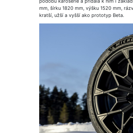
podobu karosérie a pridala k nim i zákl
mm, šírku 1820 mm, výšku 1520 mm, rázvo
kratší, užší a vyšší ako prototyp Beta.