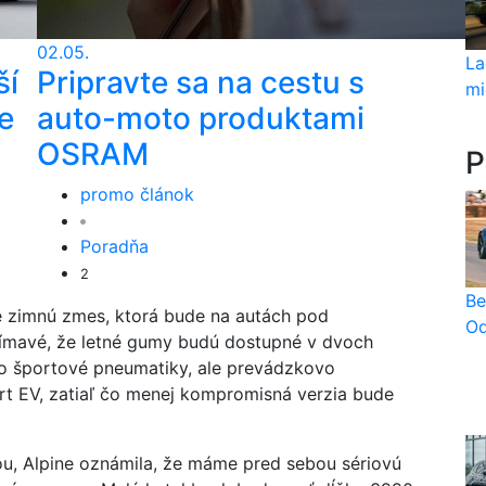
02.05.
La
ší
Pripravte sa na cestu s
mi
e
auto-moto produktami
OSRAM
P
promo článok
Poradňa
2
Be
 zimnú zmes, ktorá bude na autách pod
Od
ujímavé, že letné gumy budú dostupné v dvoch
 o športové pneumatiky, ale prevádzkovo
ort EV, zatiaľ čo menej kompromisná verzia bude
u, Alpine oznámila, že máme pred sebou sériovú