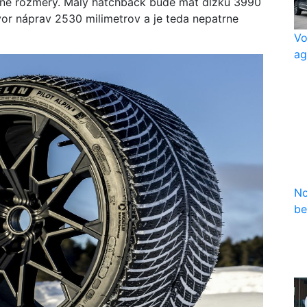
adné rozmery. Malý hatchback bude mať dĺžku 3990
r náprav 2530 milimetrov a je teda nepatrne
Vo
ag
No
be