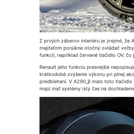
Z prvých záberov interiéru je zrejmé, že
majiteľom ponúkne otočný ovládač voľby j
funkcií, napríklad červené tlačidlo OV, čo
Renault jeho funkciu presnejšie nepopisuj
krátkodobé zvýšenie výkonu pri plnej akce
predbiehaní. V A290_β malo toto tlačidl
majú mať systémy istý čas na dochladeni