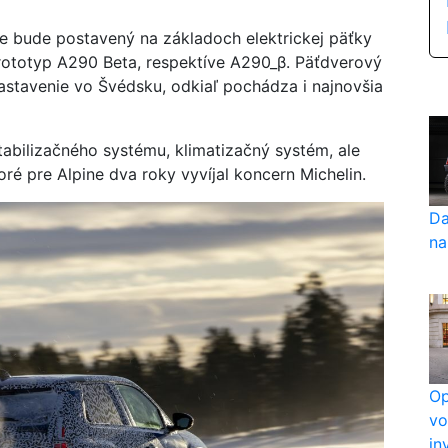
ne bude postavený na základoch elektrickej päťky
prototyp A290 Beta, respektíve A290_β. Päťdverový
stavenie vo Švédsku, odkiaľ pochádza i najnovšia
tabilizačného systému, klimatizačný systém, ale
ré pre Alpine dva roky vyvíjal koncern Michelin.
Da
na
Op
vo
in