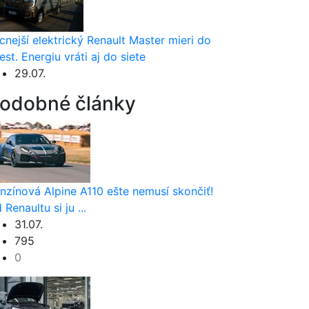
cnejší elektrický Renault Master mieri do
est. Energiu vráti aj do siete
29.07.
odobné články
nzínová Alpine A110 ešte nemusí skončiť!
 Renaultu si ju ...
31.07.
795
0