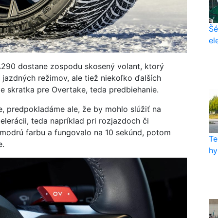
Šé
el
 A290 dostane zospodu skosený volant, ktorý
azdných režimov, ale tiež niekoľko ďalších
 je skratka pre Overtake, teda predbiehanie.
e, predpokladáme ale, že by mohlo slúžiť na
lerácii, teda napríklad pri rozjazdoch či
o modrú farbu a fungovalo na 10 sekúnd, potom
Te
e.
hy