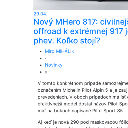
29.04.
Nový MHero 817: civilnej
offroad k extrémnej 917 j
phev. Koľko stojí?
Miro MIHÁLIK
Novinky
0
V tomto konkrétnom prípade samozrejme
označením Michelin Pilot Alpin 5 a je za
prevedeniach. V oboch prípadoch má ísť
efektívnejší model dostal názov Pilot Sp
mať na bokoch napísané Pilot Sport S5.
Aj keď je nová 290 pod maskovacou fólio