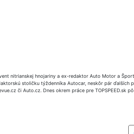
vent nitrianskej hnojariny a ex-redaktor Auto Motor a Špor
daktorskú stoličku týždenníka Autocar, neskôr pár ďalších p
evue.cz či Auto.cz. Dnes okrem práce pre TOPSPEED.sk pôs