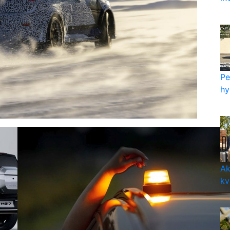
Pe
hy
Ak
kv