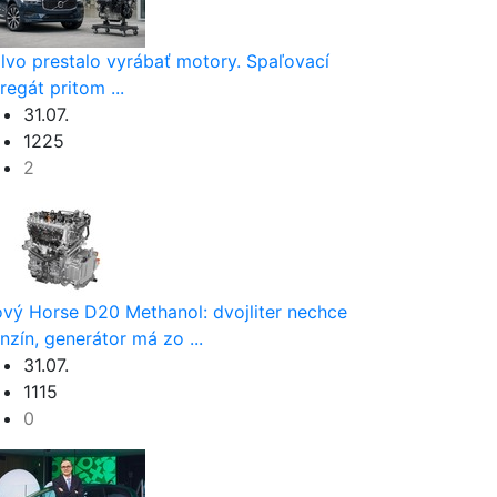
lvo prestalo vyrábať motory. Spaľovací
regát pritom ...
31.07.
1225
2
vý Horse D20 Methanol: dvojliter nechce
nzín, generátor má zo ...
31.07.
1115
0