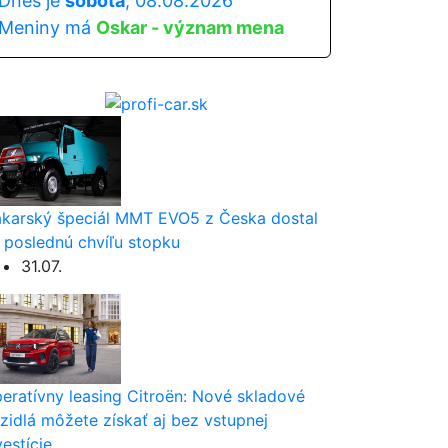
Dnes je
sobota
, 08.08.2026
Meniny má
Oskar - význam mena
karský špeciál MMT EVO5 z Česka dostal
 poslednú chvíľu stopku
31.07.
eratívny leasing Citroën: Nové skladové
zidlá môžete získať aj bez vstupnej
vestície