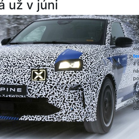
 už v júni
No
fá
ab
na
el
te
z 
ná
po
A2
ro
pá
ob