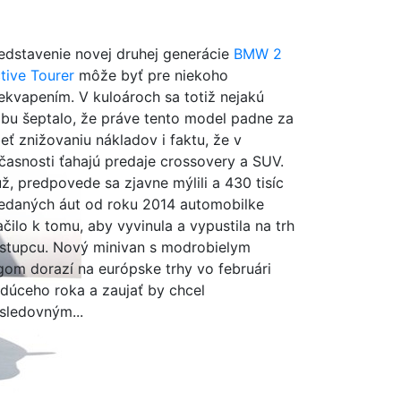
edstavenie novej druhej generácie
BMW 2
tive Tourer
môže byť pre niekoho
ekvapením. V kuloároch sa totiž nejakú
bu šeptalo, že práve tento model padne za
eť znižovaniu nákladov i faktu, že v
časnosti ťahajú predaje crossovery a SUV.
ž, predpovede sa zjavne mýlili a 430 tisíc
edaných áut od roku 2014 automobilke
ačilo k tomu, aby vyvinula a vypustila na trh
stupcu. Nový minivan s modrobielym
gom dorazí na európske trhy vo februári
dúceho roka a zaujať by chcel
sledovným...