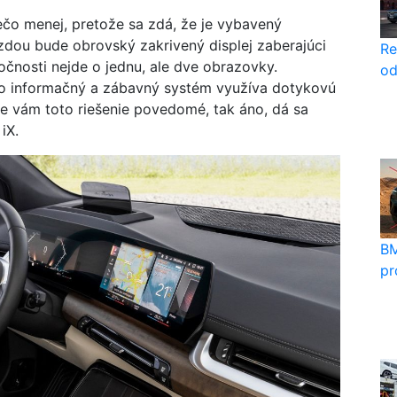
iečo menej, pretože sa zdá, že je vybavený
ezdou bude obrovský zakrivený displej zaberajúci
Re
očnosti nejde o jednu, ale dve obrazovky.
od
 čo informačný a zábavný systém využíva dotykovú
je vám toto riešenie povedomé, tak áno, dá sa
 iX.
BM
pr