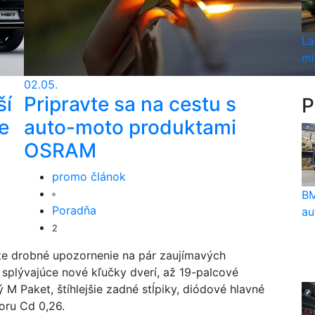
La
mi
02.05.
ší
Pripravte sa na cestu s
P
e
auto-moto produktami
OSRAM
promo článok
BM
Poradňa
au
2
šte drobné upozornenie na pár zaujímavých
 splývajúce nové kľučky dverí, až 19-palcové
 M Paket, štíhlejšie zadné stĺpiky, diódové hlavné
oru Cd 0,26.