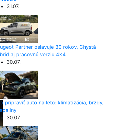
31.07.
ugeot Partner oslavuje 30 rokov. Chystá
brid aj pracovnú verziu 4×4
30.07.
o pripraviť auto na leto: klimatizácia, brzdy,
apaliny
30.07.