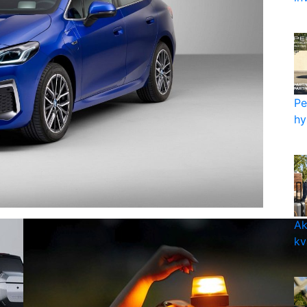
Pe
hy
Ak
kv