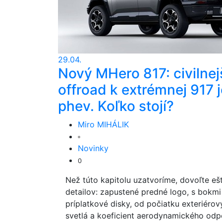
29.04.
Nový MHero 817: civilnej
offroad k extrémnej 917 j
phev. Koľko stojí?
Miro MIHÁLIK
Novinky
0
Než túto kapitolu uzatvoríme, dovoľte e
detailov: zapustené predné logo, s bokmi
príplatkové disky, od počiatku exteriérový
svetlá a koeficient aerodynamického odp