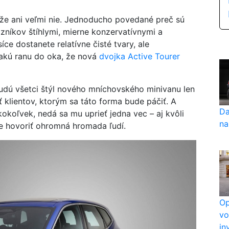
 že ani veľmi nie. Jednoducho povedané preč sú
zníkov štíhlymi, mierne konzervatívnymi a
ce dostanete relatívne čisté tvary, ale
takú ranu do oka, že nová
dvojka Active Tourer
dú všetci štýl nového mníchovského minivanu len
 klientov, ktorým sa táto forma bude páčiť. A
Da
koľvek, nedá sa mu uprieť jedna vec – aj kvôli
na
e hovoriť ohromná hromada ľudí.
Op
vo
in