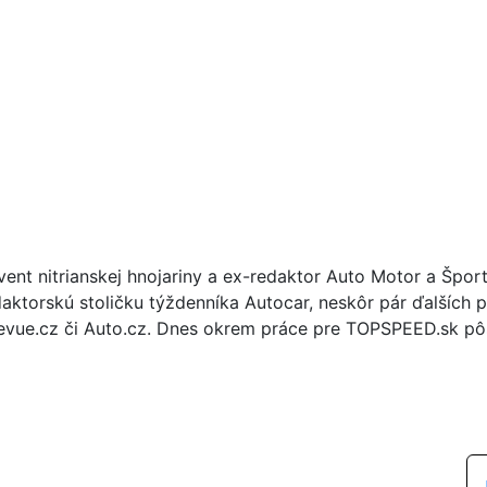
vent nitrianskej hnojariny a ex-redaktor Auto Motor a Špor
daktorskú stoličku týždenníka Autocar, neskôr pár ďalších p
evue.cz či Auto.cz. Dnes okrem práce pre TOPSPEED.sk pôs