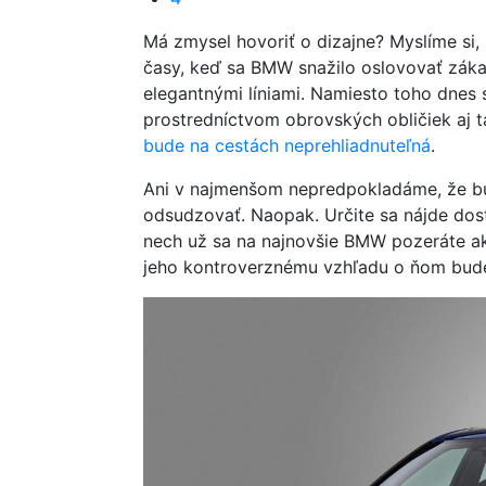
Má zmysel hovoriť o dizajne? Myslíme si,
časy, keď sa BMW snažilo oslovovať záka
elegantnými líniami. Namiesto toho dnes sí
prostredníctvom obrovských obličiek aj 
bude na cestách neprehliadnuteľná
.
Ani v najmenšom nepredpokladáme, že bu
odsudzovať. Naopak. Určite sa nájde dosť
nech už sa na najnovšie BMW pozeráte ako
jeho kontroverznému vzhľadu o ňom bud