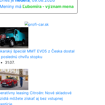
Dnes je
nedeľa
, 09.08.2026
Meniny má
Ľubomíra - význam mena
karský špeciál MMT EVO5 z Česka dostal
 poslednú chvíľu stopku
31.07.
eratívny leasing Citroën: Nové skladové
zidlá môžete získať aj bez vstupnej
vestície