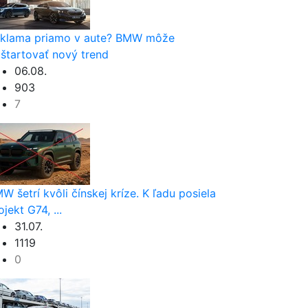
klama priamo v aute? BMW môže
štartovať nový trend
06.08.
903
7
W šetrí kvôli čínskej kríze. K ľadu posiela
ojekt G74, ...
31.07.
1119
0