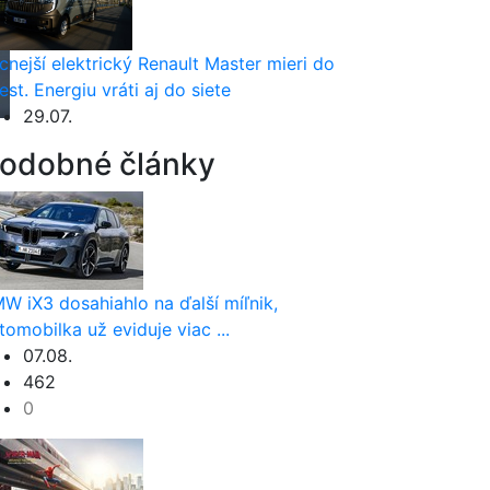
cnejší elektrický Renault Master mieri do
est. Energiu vráti aj do siete
29.07.
odobné články
W iX3 dosahiahlo na ďalší míľnik,
tomobilka už eviduje viac ...
07.08.
462
0