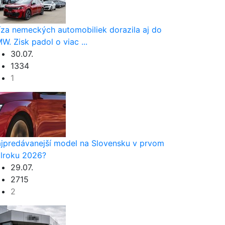
íza nemeckých automobiliek dorazila aj do
W. Zisk padol o viac ...
30.07.
1334
1
jpredávanejší model na Slovensku v prvom
lroku 2026?
29.07.
2715
2