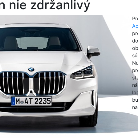
n nie zdržanlivý
Pr
Ac
pr
do
ob
sú
Nu
pr
st
ná
lo
bu
na