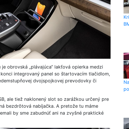
Kr
BM
 je obrovská „plávajúca“ lakťová opierka medzi
konci integrovaný panel so štartovacím tlačidlom,
sedemstupňovej dvojspojkovej prevodovky či
Na
po
, ale tiež naklonený slot so zarážkou určený pre
vaná bezdrôtová nabíjačka. A pretože tu máme
 nemali by sme zabudnúť ani na zvyšné praktické