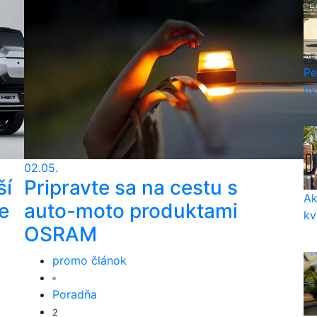
Pe
hy
02.05.
ší
Pripravte sa na cestu s
Ak
e
auto-moto produktami
kv
OSRAM
promo článok
Poradňa
2