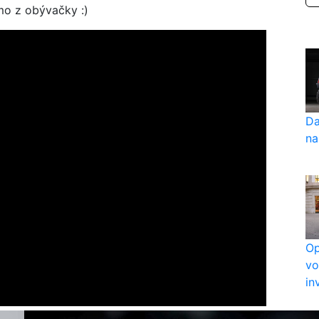
mo z obývačky :)
Da
na
Op
vo
in