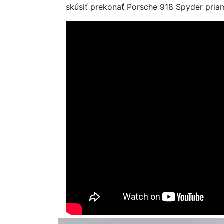
skúsiť prekonať Porsche 918 Spyder pria