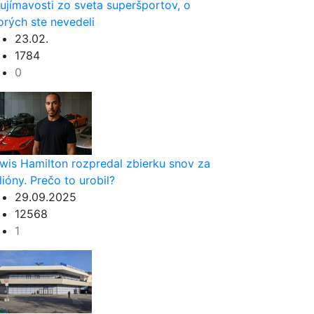
ujímavosti zo sveta superšportov, o
orých ste nevedeli
23.02.
1784
0
wis Hamilton rozpredal zbierku snov za
lióny. Prečo to urobil?
29.09.2025
12568
1