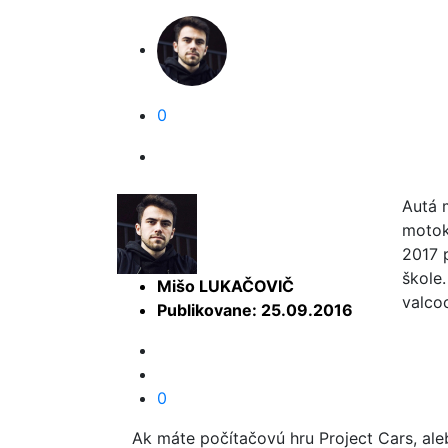
0
Autá 
motok
2017 
škole.
Mišo LUKAČOVIČ
valco
Publikovane: 25.09.2016
0
Ak máte počítačovú hru Project Cars, al