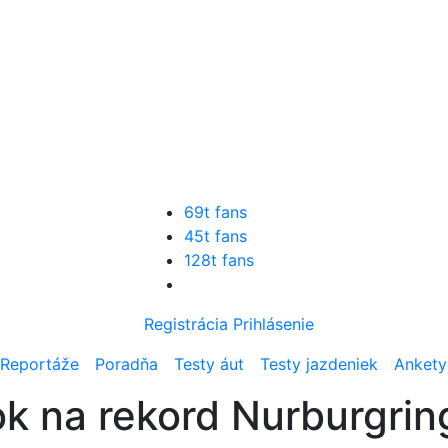
69t fans
45t fans
128t fans
Registrácia
Prihlásenie
Reportáže
Poradňa
Testy áut
Testy jazdeniek
Ankety
ok na rekord Nurburgrin