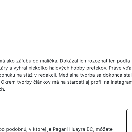
má ako záľubu od malička. Dokázal ich rozoznať len podľa i
áry a vyhral niekoľko halových hobby pretekov. Práve vďa
ponuku na stáž v redakcii. Mediálna tvorba sa dokonca sta
 Okrem tvorby článkov má na starosti aj profil na instagra
ch.
ebo podobnú, v ktorej je Pagani Huayra BC, môžete