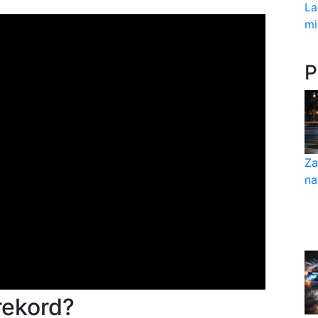
La
mi
P
Za
na
rekord?