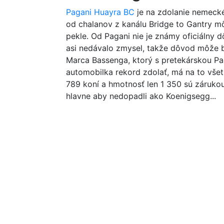
Pagani Huayra BC
je na zdolanie nemecké
od chalanov z kanálu Bridge to Gantry m
pekle. Od Pagani nie je známy oficiálny 
asi nedávalo zmysel, takže dôvod môže b
Marca Bassenga, ktorý s pretekárskou Pa
automobilka rekord zdolať, má na to vše
789 koní a hmotnosť len 1 350 sú záruko
hlavne aby nedopadli ako Koenigsegg...