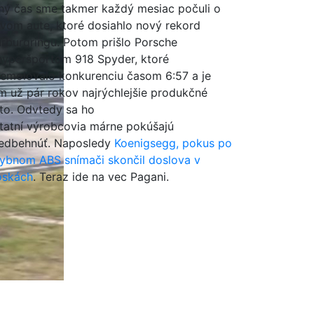
hý čas sme takmer každý mesiac počuli o
vom aute, ktoré dosiahlo nový rekord
rburgringu. Potom prišlo Porsche
hyperšportom 918 Spyder, ktoré
emolovalo konkurenciu časom 6:57 a je
m už pár rokov najrýchlejšie produkčné
to. Odvtedy sa ho
tatní výrobcovia márne pokúšajú
edbehnúť. Naposledy
Koenigsegg, pokus po
ybnom ABS snímači skončil doslova v
oskách
. Teraz ide na vec Pagani.