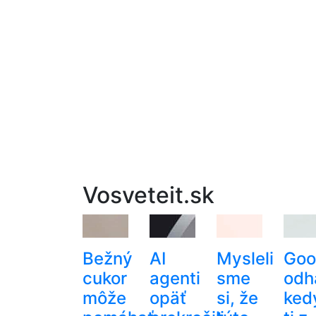
Vosveteit.sk
Bežný
AI
Mysleli
Goo
cukor
agenti
sme
odha
môže
opäť
si, že
ked