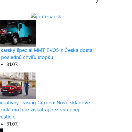
karský špeciál MMT EVO5 z Česka dostal
 poslednú chvíľu stopku
31.07.
eratívny leasing Citroën: Nové skladové
zidlá môžete získať aj bez vstupnej
vestície
31.07.