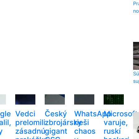
Pr
no
Sú
su
gle
Vedci
Český
WhatsApp
Microsoft
lil,
prelomili
zbrojársky
rieši
varuje,
y
zásadnú
gigant
chaos
ruskí