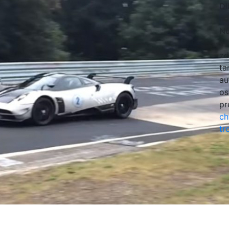
Dl
no
Nu
s 
zd
ta
au
os
pr
ch
tr