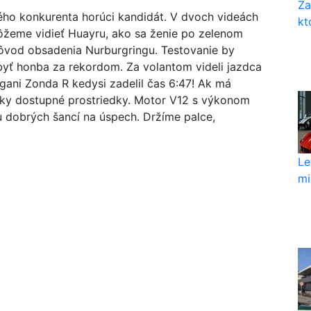
Za
ho konkurenta horúci kandidát. V dvoch videách
kt
ôžeme vidieť Huayru, ako sa ženie po zelenom
dôvod obsadenia Nurburgringu. Testovanie by
yť honba za rekordom. Za volantom videli jazdca
gani Zonda R kedysi zadelil čas 6:47! Ak má
tky dostupné prostriedky. Motor V12 s výkonom
u dobrých šancí na úspech. Držíme palce,
Le
mi