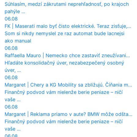
Súhlasím, medzí zákrutami neprehľadnosť, po krajoch
pahýle ...
06.08
FK
|
Maserati malo byť čisto elektrické. Teraz zisťuje, že potrebuje nový osemvalcový motor
Som si nikdy nemyslel ze raz automat bude lacnejsi
ako manual
06.08
Raffaella Mauro
|
Nemecko chce zastaviť zneužívanie dotácií na elektromobily. Pritvrdí pravidlá
Hľadáte konsolidačný úver, nezabezpečený osobný
úver, ...
06.08
Margaret
|
Chery a KG Mobility sa zbližujú. Číňania môžu získať 10 % bývalého SsangYongu
Finančný podvod vám nielenže berie peniaze – ničí
vaše ...
06.08
Margaret
|
Reklama priamo v aute? BMW môže odštartovať nový trend
Finančný podvod vám nielenže berie peniaze – ničí
vaše ...
06.08