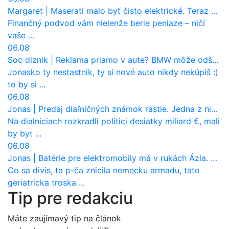
Margaret
|
Maserati malo byť čisto elektrické. Teraz zisťuje, že potrebuje nový osemvalcový motor
Finančný podvod vám nielenže berie peniaze – ničí
vaše ...
06.08
Soc dlznik
|
Reklama priamo v aute? BMW môže odštartovať nový trend
Jonasko ty nestastnik, ty si nové auto nikdy nekúpiš :)
to by si ...
06.08
Jonas
|
Predaj diaľničných známok rastie. Jedna z nich zaznamenala nečakane výrazný nárast
Na dialniciach rozkradli politici desiatky miliard €, mali
by byt ...
06.08
Jonas
|
Batérie pre elektromobily má v rukách Ázia. Európa ale stráca kontrolu aj nad vlastnou výrobou!
Co sa divis, ta p-ča znicila nemecku armadu, tato
geriatricka troska ...
Tip pre redakciu
Máte zaujímavý tip na článok