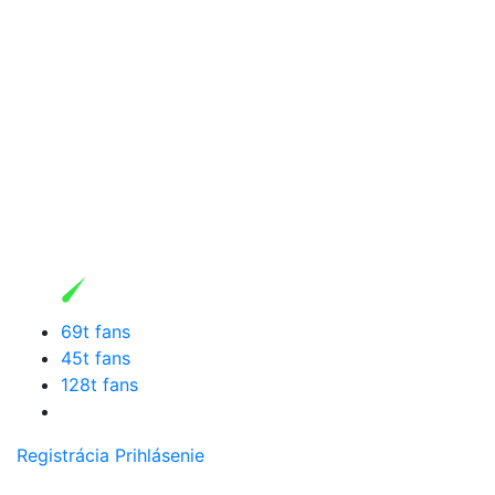
69t fans
45t fans
128t fans
Registrácia
Prihlásenie