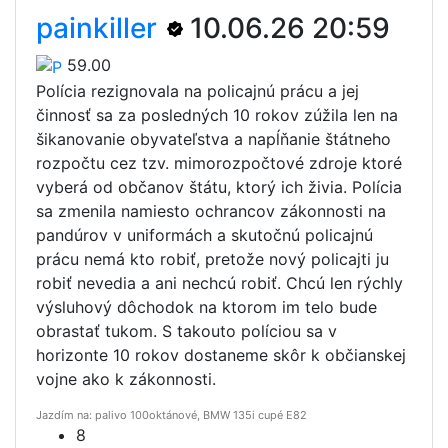
painkiller
10.06.26 20:59
59.00
Polícia rezignovala na policajnú prácu a jej
činnosť sa za posledných 10 rokov zúžila len na
šikanovanie obyvateľstva a napĺňanie štátneho
rozpočtu cez tzv. mimorozpočtové zdroje ktoré
vyberá od občanov štátu, ktorý ich živia. Polícia
sa zmenila namiesto ochrancov zákonnosti na
pandúrov v uniformách a skutočnú policajnú
prácu nemá kto robiť, pretože nový policajti ju
robiť nevedia a ani nechcú robiť. Chcú len rýchly
výsluhový dôchodok na ktorom im telo bude
obrastať tukom. S takouto políciou sa v
horizonte 10 rokov dostaneme skôr k občianskej
vojne ako k zákonnosti.
Jazdím na: palivo 100oktánové, BMW 135i cupé E82
8