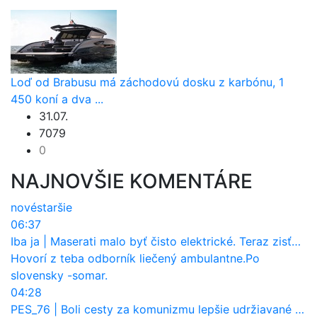
Loď od Brabusu má záchodovú dosku z karbónu, 1
450 koní a dva ...
31.07.
7079
0
NAJNOVŠIE KOMENTÁRE
nové
staršie
06:37
Iba ja
|
Maserati malo byť čisto elektrické. Teraz zisťuje, že potrebuje nový osemvalcový motor
Hovorí z teba odborník liečený ambulantne.Po
slovensky -somar.
04:28
PES_76
|
Boli cesty za komunizmu lepšie udržiavané ako dnes?