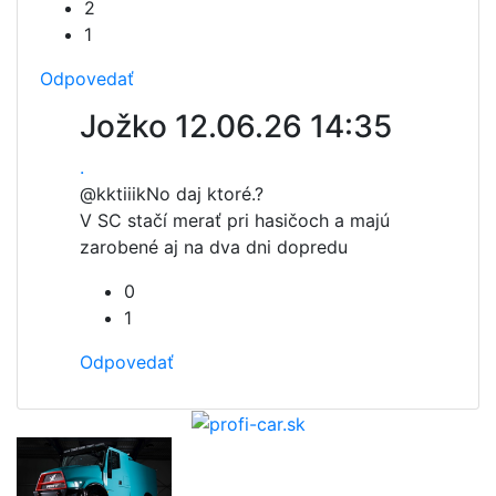
2
1
Odpovedať
Jožko
12.06.26 14:35
.
@kktiiik
No daj ktoré.?
V SC stačí merať pri hasičoch a majú
zarobené aj na dva dni dopredu
0
1
Odpovedať