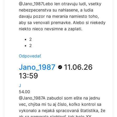
@Jano_1987
Lebo len otravuju ludi, vsetky
nebezpecenstva su nahlasene, a ludia
davaju pozor na merania namiesto toho,
aby sa venovali premavke. Alebo si niekedy
niekto nieco nevsimne a zaplati.
2
2
Odpovedať
Jano_1987
11.06.26
13:59
J
54.00
@Jano_1987
A zabudol som ešte na jednu
vec, chýba mi tu aj číslo, koľko kontrol sa
vykonalo a nejaká spracovaná štatistika, že
ak sa namerala rýchlosť, tak bolo XY