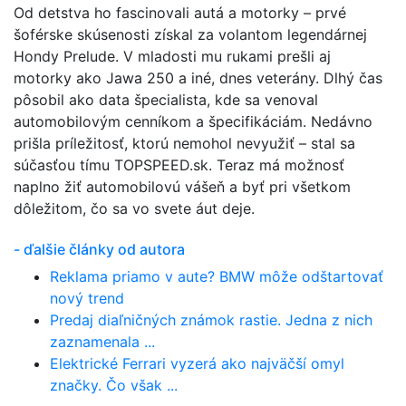
Od detstva ho fascinovali autá a motorky – prvé
šoférske skúsenosti získal za volantom legendárnej
Hondy Prelude. V mladosti mu rukami prešli aj
motorky ako Jawa 250 a iné, dnes veterány. Dlhý čas
pôsobil ako data špecialista, kde sa venoval
automobilovým cenníkom a špecifikáciám. Nedávno
prišla príležitosť, ktorú nemohol nevyužiť – stal sa
súčasťou tímu TOPSPEED.sk. Teraz má možnosť
naplno žiť automobilovú vášeň a byť pri všetkom
dôležitom, čo sa vo svete áut deje.
- ďalšie články od autora
Reklama priamo v aute? BMW môže odštartovať
nový trend
Predaj diaľničných známok rastie. Jedna z nich
zaznamenala ...
Elektrické Ferrari vyzerá ako najväčší omyl
značky. Čo však ...