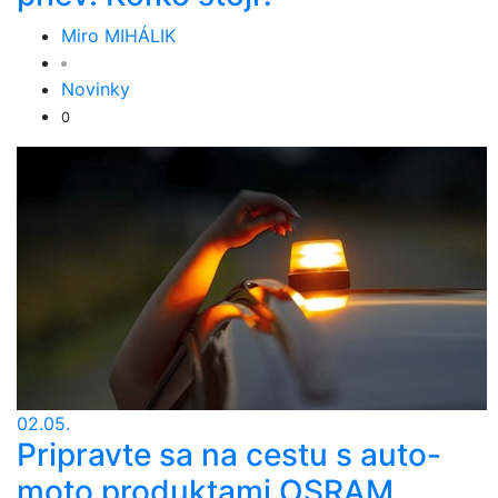
Miro MIHÁLIK
Novinky
0
02.05.
Pripravte sa na cestu s auto-
moto produktami OSRAM