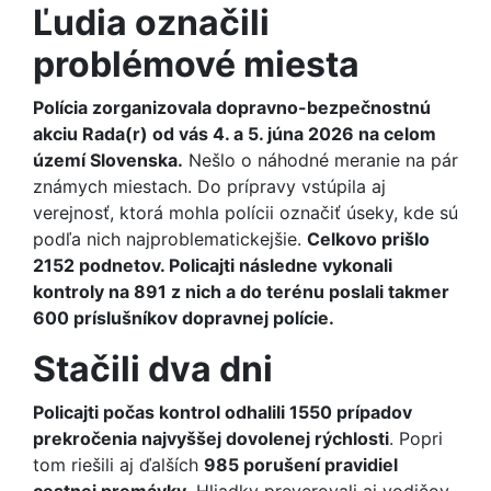
Ľudia označili
problémové miesta
Polícia zorganizovala dopravno-bezpečnostnú
akciu Rada(r) od vás 4. a 5. júna 2026 na celom
území Slovenska.
Nešlo o náhodné meranie na pár
známych miestach. Do prípravy vstúpila aj
verejnosť, ktorá mohla polícii označiť úseky, kde sú
podľa nich najproblematickejšie.
Celkovo prišlo
2152 podnetov. Policajti následne vykonali
kontroly na 891 z nich a do terénu poslali takmer
600 príslušníkov dopravnej polície.
Stačili dva dni
Policajti počas kontrol odhalili 1550 prípadov
prekročenia najvyššej dovolenej rýchlosti
. Popri
tom riešili aj ďalších
985 porušení pravidiel