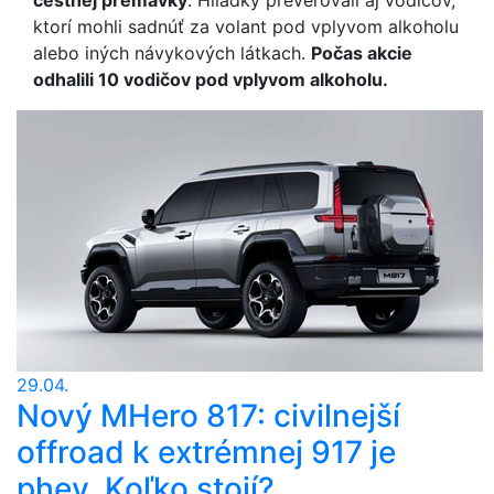
cestnej premávky
. Hliadky preverovali aj vodičov,
ktorí mohli sadnúť za volant pod vplyvom alkoholu
alebo iných návykových látkach.
Počas akcie
odhalili 10 vodičov pod vplyvom alkoholu.
29.04.
Nový MHero 817: civilnejší
offroad k extrémnej 917 je
phev. Koľko stojí?