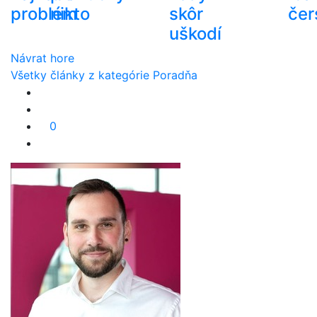
problém
nikto
skôr
čer
uškodí
Návrat hore
Všetky články z kategórie Poradňa
0