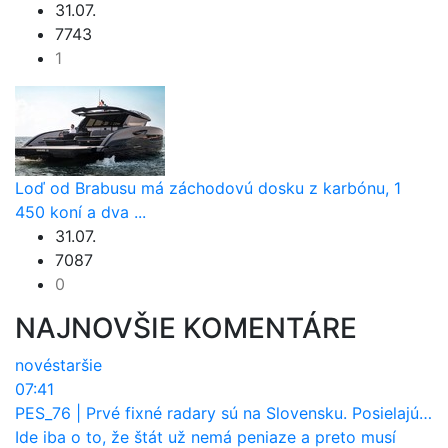
31.07.
7743
1
Loď od Brabusu má záchodovú dosku z karbónu, 1
450 koní a dva ...
31.07.
7087
0
NAJNOVŠIE KOMENTÁRE
nové
staršie
07:41
PES_76
|
Prvé fixné radary sú na Slovensku. Posielajú už pokuty? Ukáže ich Waze?
Ide iba o to, že štát už nemá peniaze a preto musí