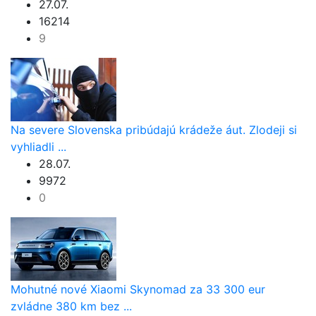
27.07.
16214
9
Na severe Slovenska pribúdajú krádeže áut. Zlodeji si
vyhliadli ...
28.07.
9972
0
Mohutné nové Xiaomi Skynomad za 33 300 eur
zvládne 380 km bez ...