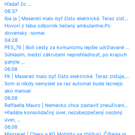
hľadať čo ...
06:37
Iba ja
|
Maserati malo byť čisto elektrické. Teraz zisťuje, že potrebuje nový osemvalcový motor
Hovorí z teba odborník liečený ambulantne.Po
slovensky -somar.
04:28
PES_76
|
Boli cesty za komunizmu lepšie udržiavané ako dnes?
Súhlasím, medzí zákrutami neprehľadnosť, po krajoch
pahýle ...
06.08
FK
|
Maserati malo byť čisto elektrické. Teraz zisťuje, že potrebuje nový osemvalcový motor
Som si nikdy nemyslel ze raz automat bude lacnejsi
ako manual
06.08
Raffaella Mauro
|
Nemecko chce zastaviť zneužívanie dotácií na elektromobily. Pritvrdí pravidlá
Hľadáte konsolidačný úver, nezabezpečený osobný
úver, ...
06.08
Margaret
|
Chery a KG Mobility sa zbližujú. Číňania môžu získať 10 % bývalého SsangYongu