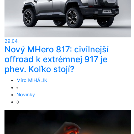
29.04.
Nový MHero 817: civilnejší
offroad k extrémnej 917 je
phev. Koľko stojí?
Miro MIHÁLIK
Novinky
0