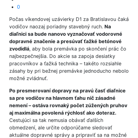
0
Počas víkendovej uzávierky D1 za Bratislavou čaká
vodičov naozaj poriadny stavebný ruch.
Na
diaľnici sa bude nanovo vyznačovať vodorovné
dopravné značenie a presúvať ťažké betónové
zvodidlá
, aby bola premávka po skončení prác čo
najbezpečnejšia. Do akcie sa zapoja desiatky
pracovníkov a ťažká technika – takéto rozsiahle
zásahy by pri bežnej premávke jednoducho nebolo
možné zvládnuť.
Po presmerovaní dopravy na pravú časť diaľnice
sa pre vodičov na hlavnom ťahu nič zásadné
nemení – ostáva rovnaký počet zúžených pruhov
aj maximálna povolená rýchlosť ako doteraz.
Cestujúci sa tak nemusia obávať ďalších
obmedzení, ale určite odporúčame sledovať
aktuálne dopravné správy a pripraviť sa na možné