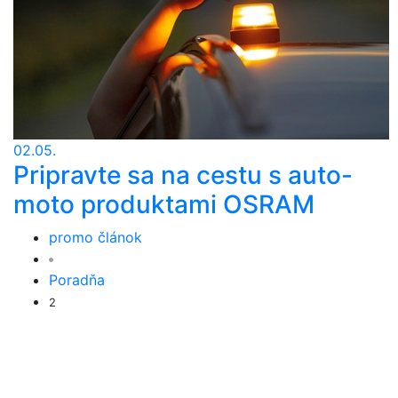
02.05.
Pripravte sa na cestu s auto-
moto produktami OSRAM
promo článok
Poradňa
2