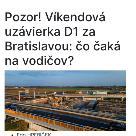
Pozor! Víkendová
uzávierka D1 za
Bratislavou: čo čaká
na vodičov?
Edo HREBÍČEK