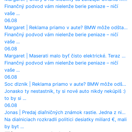
Finančný podvod vám nielenže berie peniaze – ničí
vaše ...
06.08
Margaret
|
Reklama priamo v aute? BMW môže odštartovať nový trend
Finančný podvod vám nielenže berie peniaze – ničí
vaše ...
06.08
Margaret
|
Maserati malo byť čisto elektrické. Teraz zisťuje, že potrebuje nový osemvalcový motor
Finančný podvod vám nielenže berie peniaze – ničí
vaše ...
06.08
Soc dlznik
|
Reklama priamo v aute? BMW môže odštartovať nový trend
Jonasko ty nestastnik, ty si nové auto nikdy nekúpiš :)
to by si ...
06.08
Jonas
|
Predaj diaľničných známok rastie. Jedna z nich zaznamenala nečakane výrazný nárast
Na dialniciach rozkradli politici desiatky miliard €, mali
by byt ...