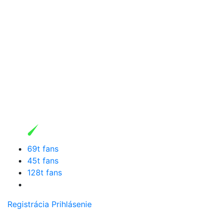
69t fans
45t fans
128t fans
Registrácia
Prihlásenie