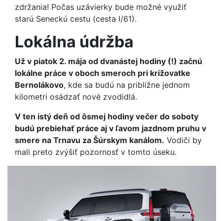
zdržania! Počas uzávierky bude možné využiť
starú Seneckú cestu (cesta I/61).
Lokálna údržba
Už v piatok 2. mája od dvanástej hodiny (!) začnú
lokálne práce v oboch smeroch pri križovatke
Bernolákovo
, kde sa budú na približne jednom
kilometri osádzať nové zvodidlá.
V ten istý deň od ôsmej hodiny večer do soboty
budú prebiehať práce aj v ľavom jazdnom pruhu v
smere na Trnavu za Šúrskym kanálom.
Vodiči by
mali preto zvýšiť pozornosť v tomto úseku.