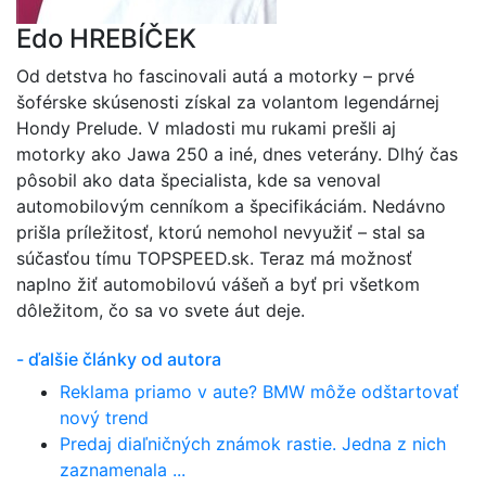
Edo HREBÍČEK
Od detstva ho fascinovali autá a motorky – prvé
šoférske skúsenosti získal za volantom legendárnej
Hondy Prelude. V mladosti mu rukami prešli aj
motorky ako Jawa 250 a iné, dnes veterány. Dlhý čas
pôsobil ako data špecialista, kde sa venoval
automobilovým cenníkom a špecifikáciám. Nedávno
prišla príležitosť, ktorú nemohol nevyužiť – stal sa
súčasťou tímu TOPSPEED.sk. Teraz má možnosť
naplno žiť automobilovú vášeň a byť pri všetkom
dôležitom, čo sa vo svete áut deje.
- ďalšie články od autora
Reklama priamo v aute? BMW môže odštartovať
nový trend
Predaj diaľničných známok rastie. Jedna z nich
zaznamenala ...