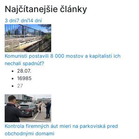
Najčítanejšie články
3 dni
7 dní
14 dní
Komunisti postavili 8 000 mostov a kapitalisti ich
nechali spadnúť?
28.07.
16985
27
Kontrola firemných áut mieri na parkoviská pred
obchodnými domami