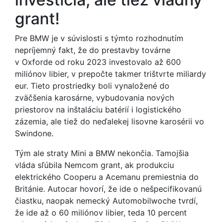
grant!
Pre BMW je v súvislosti s týmto rozhodnutím
nepríjemný fakt, že do prestavby továrne
v Oxforde od roku 2023 investovalo až 600
miliónov libier, v prepočte takmer trištvrte miliardy
eur. Tieto prostriedky boli vynaložené do
zväčšenia karosárne, vybudovania nových
priestorov na inštaláciu batérií i logistického
zázemia, ale tiež do neďalekej lisovne karosérii vo
Swindone.
Tým ale straty Mini a BMW nekončia. Tamojšia
vláda sľúbila Nemcom grant, ak produkciu
elektrického Cooperu a Acemanu premiestnia do
Británie. Autocar hovorí, že ide o nešpecifikovanú
čiastku, naopak nemecký Automobilwoche tvrdí,
že ide až o 60 miliónov libier, teda 10 percent