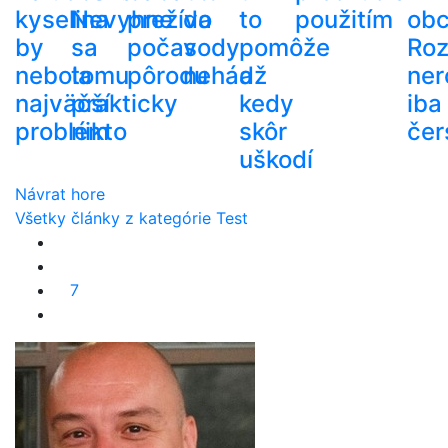
kyselina
Nevyhne
prežíva
do
to
použitím
ob
by
sa
počas
vody
pomôže
Roz
nebola
tomu
pôrodu
nehádž
a
ner
najväčší
prakticky
kedy
iba
problém
nikto
skôr
čer
uškodí
Návrat hore
Všetky články z kategórie Test
7