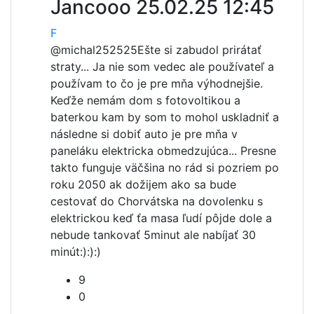
Jancooo
25.02.25 12:45
F
@michal252525
Ešte si zabudol prirátať
straty... Ja nie som vedec ale používateľ a
používam to čo je pre mňa výhodnejšie.
Keďže nemám dom s fotovoltikou a
baterkou kam by som to mohol uskladniť a
následne si dobiť auto je pre mňa v
paneláku elektricka obmedzujúca... Presne
takto funguje väčšina no rád si pozriem po
roku 2050 ak dožijem ako sa bude
cestovať do Chorvátska na dovolenku s
elektrickou keď ťa masa ľudí pôjde dole a
nebude tankovať 5minut ale nabíjať 30
minút:):):)
9
0