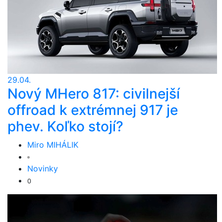
29.04.
Nový MHero 817: civilnejší
offroad k extrémnej 917 je
phev. Koľko stojí?
Miro MIHÁLIK
Novinky
0