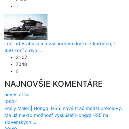
1
Loď od Brabusu má záchodovú dosku z karbónu, 1
450 koní a dva ...
31.07.
7048
0
NAJNOVŠIE KOMENTÁRE
nové
staršie
09:42
Emily Miller
|
Hongqi HS5: nový hráč medzi prémiovými SUV na Slovensku
Má už niekto možnosť vyskúšať Hongqi HS5 na
slovenských ...
09:40