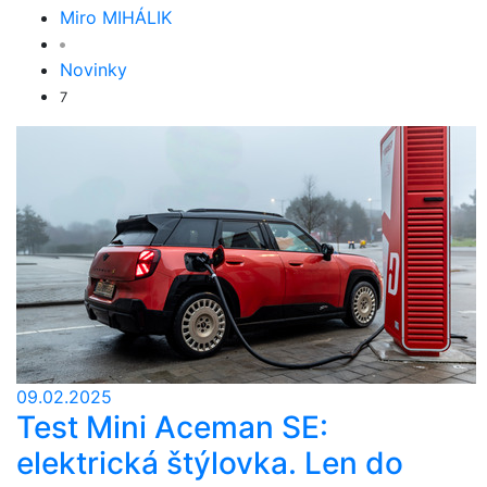
Miro MIHÁLIK
Novinky
7
09.02.2025
Test Mini Aceman SE:
elektrická štýlovka. Len do