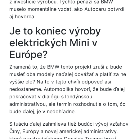
z investície výrobcu. Týchto peňazí sa BMW
muselo momentálne vzdať, ako Autocaru potvrdil
aj hovorca.
Je to koniec výroby
elektrických Mini v
Európe?
Znamená to, že BMW tento projekt zruší a bude
musieť oba modely naďalej dovážať a platiť za ne
vyššie clo? Na to v tejto chvíli odpoveď asi
nedostaneme. Automobilka hovorí, že bude ďalej
pokračovať v dialógu s londýnskou
administratívou, ale termín rozhodnutia o tom, čo
bude ďalej, je v nedohľadne.
Situáciu ďalej zahmlieva tiež budúci vývoj vzťahov
Číny, Európy a novej americkej administratívy,
ktorá prostredníctvom Donalda Trumpa hrozí