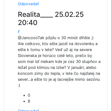
Odpovedať
Realita____
25.02.25
20:40
F
@Jancooo
Tak pôjdu o 30 minút dlhšie ;)
Ale celkovo, kto ešte jazdí na dovolenku a
ešte k tomu v lete? Veď už aj na severe
Slovenska je horúco celé leto, prečo by
som mal ísť niekam kde je cez 30 stupňov a
ležať pod klímou na izbe? V januári, alebo
koncom zimy do tepla, v lete čo najďalej na
sever...a ešte to je aj lacnejšie mimo sezónu
:)
0
8