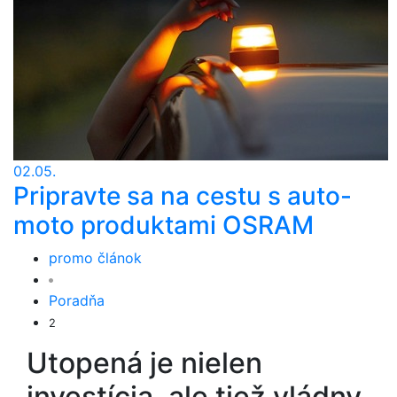
02.05.
Pripravte sa na cestu s auto-
moto produktami OSRAM
promo článok
Poradňa
2
Utopená je nielen
investícia, ale tiež vládny