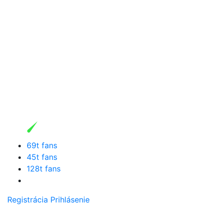
69t fans
45t fans
128t fans
Registrácia
Prihlásenie