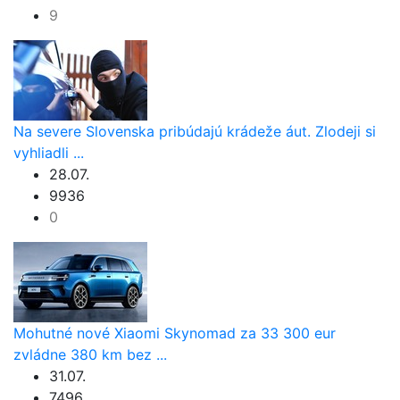
9
Na severe Slovenska pribúdajú krádeže áut. Zlodeji si
vyhliadli ...
28.07.
9936
0
Mohutné nové Xiaomi Skynomad za 33 300 eur
zvládne 380 km bez ...
31.07.
7496