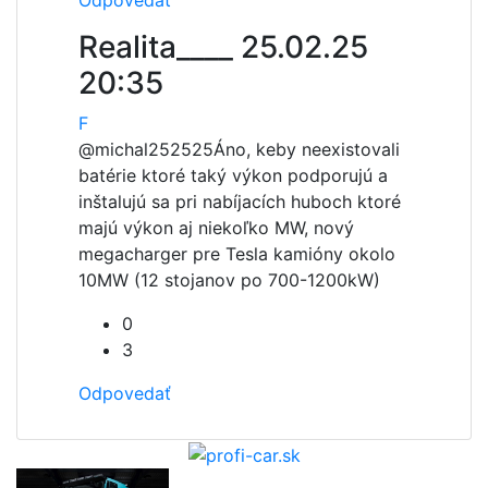
Odpovedať
Realita____
25.02.25
20:35
F
@michal252525
Áno, keby neexistovali
batérie ktoré taký výkon podporujú a
inštalujú sa pri nabíjacích huboch ktoré
majú výkon aj niekoľko MW, nový
megacharger pre Tesla kamióny okolo
10MW (12 stojanov po 700-1200kW)
0
3
Odpovedať