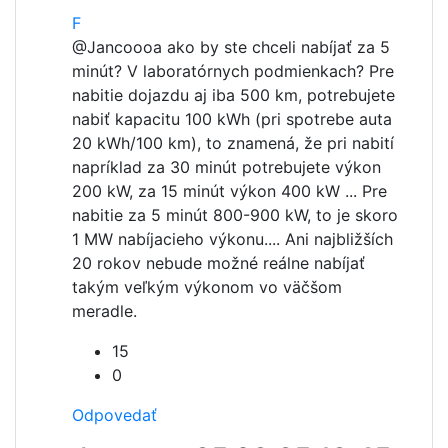
F
@Jancooo
a ako by ste chceli nabíjať za 5
minút? V laboratórnych podmienkach? Pre
nabitie dojazdu aj iba 500 km, potrebujete
nabiť kapacitu 100 kWh (pri spotrebe auta
20 kWh/100 km), to znamená, že pri nabití
napríklad za 30 minút potrebujete výkon
200 kW, za 15 minút výkon 400 kW ... Pre
nabitie za 5 minút 800-900 kW, to je skoro
1 MW nabíjacieho výkonu.... Ani najbližších
20 rokov nebude možné reálne nabíjať
takým veľkým výkonom vo väčšom
meradle.
15
0
Odpovedať