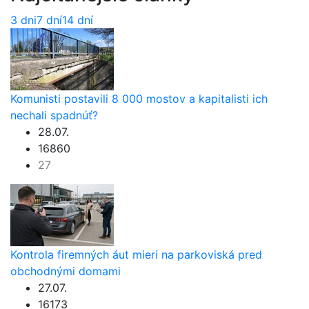
3 dni
7 dní
14 dní
Komunisti postavili 8 000 mostov a kapitalisti ich
nechali spadnúť?
28.07.
16860
27
Kontrola firemných áut mieri na parkoviská pred
obchodnými domami
27.07.
16173