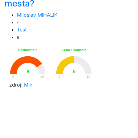
mesta?
Miloslav MIHALIK
Test
8
Hodnotenie
Cena / hodnota
8
5
0
10
0
10
zdroj:
Mini