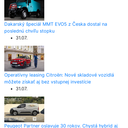
Dakarský špeciál MMT EVO5 z Česka dostal na
poslednú chvíľu stopku
31.07.
Operatívny leasing Citroën: Nové skladové vozidlá
môžete získať aj bez vstupnej investície
31.07.
Peugeot Partner oslavuje 30 rokov. Chystá hybrid aj