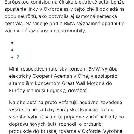
Európskou komisiou na čínske elektrické autá. Lenže
spustenie linky v Oxforde sa v tejto chvíli odkladá na
dobu neurčitú, ako potvrdila aj samotná nemecká
centrála. Na vine je podľa BMW významné opadnutie
záujmu zákazníkov o elektromobily.
7
Mini, respektíve materský koncern BMW, vyrába
elektrický Cooper i Aceman v Číne, v spolupráci
s tamojším koncernom Great Wall Motor a do
Európy ich musí (logicky) dovážať.
Na obe autá sa preto vzťahujú nedávno zavedené
vyššie colné sadzby Európskej komisie. Nemci
v snahe vyhnúť sa im (a prípadne znížiť náklady na
dopravu nových áut), rozhodli o presune
produkcie do britskej továrne v Oxforde. Výrobné