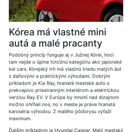
Kórea má vlastné mini
autá a malé pracanty
Podobný princíp funguje aj v Južnej Kórei, hoci
tam nejde o úplne totožnú kategóriu ako japonské
kei cars. Kórejský trh má vlastnú triedu malých áut
s daňovými a praktickými výhodami. Dobrým
príkladom je Kia Ray, hranaté mestské auto s
prekvapivo priestranným interiérom a elektrickou
verziou Ray EV. V Európe by mnohí nad dizajnom
možno ohŕňali nos, no v meste je práve hranatá
karoséria výhodou. Z malého pôdorysu vyťaží
maximum.
Ďalším príkladom je Hyundai Casper. Malý mestský