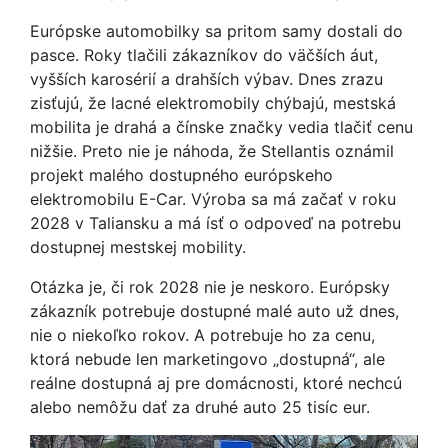
Európske automobilky sa pritom samy dostali do
pasce. Roky tlačili zákazníkov do väčších áut,
vyšších karosérií a drahších výbav. Dnes zrazu
zisťujú, že lacné elektromobily chýbajú, mestská
mobilita je drahá a čínske značky vedia tlačiť cenu
nižšie. Preto nie je náhoda, že Stellantis oznámil
projekt malého dostupného európskeho
elektromobilu E-Car. Výroba sa má začať v roku
2028 v Taliansku a má ísť o odpoveď na potrebu
dostupnej mestskej mobility.
Otázka je, či rok 2028 nie je neskoro. Európsky
zákazník potrebuje dostupné malé auto už dnes,
nie o niekoľko rokov. A potrebuje ho za cenu,
ktorá nebude len marketingovo „dostupná“, ale
reálne dostupná aj pre domácnosti, ktoré nechcú
alebo nemôžu dať za druhé auto 25 tisíc eur.