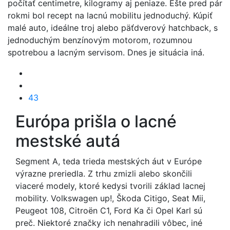
počítať centimetre, kilogramy aj peniaze.
Ešte pred pár
rokmi bol recept na lacnú mobilitu jednoduchý. Kúpiť
malé auto, ideálne troj alebo päťdverový hatchback, s
jednoduchým benzínovým motorom, rozumnou
spotrebou a lacným servisom. Dnes je situácia iná.
43
Európa prišla o lacné
mestské autá
Segment A, teda trieda mestských áut v Európe
výrazne preriedla. Z trhu zmizli alebo skončili
viaceré modely, ktoré kedysi tvorili základ lacnej
mobility. Volkswagen up!, Škoda Citigo, Seat Mii,
Peugeot 108, Citroën C1, Ford Ka či Opel Karl sú
preč. Niektoré značky ich nenahradili vôbec, iné