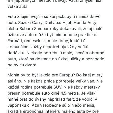
a v japonských mestách dávajú väčší zmysel než
veľké autá.
Ešte zaujímavejšie sú kei pickupy a miniúžitkové
autá. Suzuki Carry, Daihatsu Hijet, Honda Acty
alebo Subaru Sambar roky dokazovali, že aj malé
úžitkové auto môže byť mimoriadne praktické.
Farmári, remeselníci, malé firmy, kuriéri či
komunálne služby nepotrebujú vždy veľkú
dodávku. Niekedy potrebujú malé, lacné a obratné
auto, ktoré sa dostane do úzkej uličky a nezaberie
polovicu dvora.
Mohla by to byť lekcia pre Európu? Do istej miery
asi áno. Nie každá práca potrebuje veľký van. Nie
každá rodina potrebuje SUV. Nie každý mestský
presun potrebuje auto dlhé 4,5 metra. Je však
nutné brať do úvahy napríklad fakt, že vodiči v
Japonsku či Ázii všeobecne sú o niečo menší,
skrátka ergonómia interiéru malého auta by pre