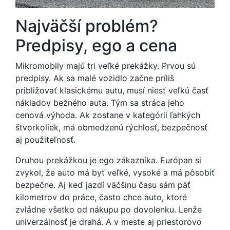
Najväčší problém?
Predpisy, ego a cena
Mikromobily majú tri veľké prekážky. Prvou sú
predpisy. Ak sa malé vozidlo začne príliš
približovať klasickému autu, musí niesť veľkú časť
nákladov bežného auta. Tým sa stráca jeho
cenová výhoda. Ak zostane v kategórii ľahkých
štvorkoliek, má obmedzenú rýchlosť, bezpečnosť
aj použiteľnosť.
Druhou prekážkou je ego zákazníka. Európan si
zvykol, že auto má byť veľké, vysoké a má pôsobiť
bezpečne. Aj keď jazdí väčšinu času sám päť
kilometrov do práce, často chce auto, ktoré
zvládne všetko od nákupu po dovolenku. Lenže
univerzálnosť je drahá. A v meste aj priestorovo