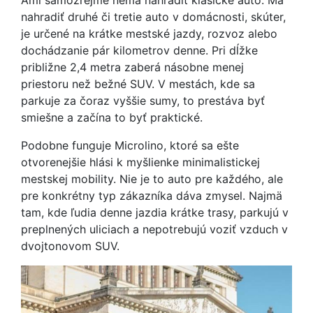
Ami samozrejme nemá nahradiť klasické auto. Má
nahradiť druhé či tretie auto v domácnosti, skúter,
je určené na krátke mestské jazdy, rozvoz alebo
dochádzanie pár kilometrov denne. Pri dĺžke
približne 2,4 metra zaberá násobne menej
priestoru než bežné SUV. V mestách, kde sa
parkuje za čoraz vyššie sumy, to prestáva byť
smiešne a začína to byť praktické.
Podobne funguje Microlino, ktoré sa ešte
otvorenejšie hlási k myšlienke minimalistickej
mestskej mobility. Nie je to auto pre každého, ale
pre konkrétny typ zákazníka dáva zmysel. Najmä
tam, kde ľudia denne jazdia krátke trasy, parkujú v
preplnených uliciach a nepotrebujú voziť vzduch v
dvojtonovom SUV.