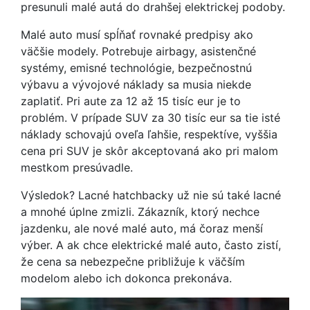
presunuli malé autá do drahšej elektrickej podoby.
Malé auto musí spĺňať rovnaké predpisy ako
väčšie modely. Potrebuje airbagy, asistenčné
systémy, emisné technológie, bezpečnostnú
výbavu a vývojové náklady sa musia niekde
zaplatiť. Pri aute za 12 až 15 tisíc eur je to
problém. V prípade SUV za 30 tisíc eur sa tie isté
náklady schovajú oveľa ľahšie, respektíve, vyššia
cena pri SUV je skôr akceptovaná ako pri malom
mestkom presúvadle.
Výsledok? Lacné hatchbacky už nie sú také lacné
a mnohé úplne zmizli. Zákazník, ktorý nechce
jazdenku, ale nové malé auto, má čoraz menší
výber. A ak chce elektrické malé auto, často zistí,
že cena sa nebezpečne približuje k väčším
modelom alebo ich dokonca prekonáva.