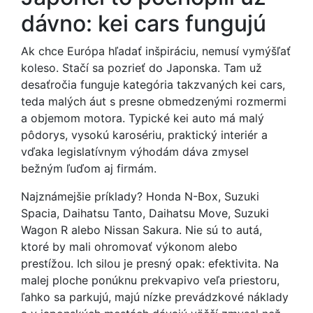
dávno: kei cars fungujú
Ak chce Európa hľadať inšpiráciu, nemusí vymýšľať
koleso. Stačí sa pozrieť do Japonska. Tam už
desaťročia funguje kategória takzvaných kei cars,
teda malých áut s presne obmedzenými rozmermi
a objemom motora. Typické kei auto má malý
pôdorys, vysokú karosériu, praktický interiér a
vďaka legislatívnym výhodám dáva zmysel
bežným ľuďom aj firmám.
Najznámejšie príklady? Honda N-Box, Suzuki
Spacia, Daihatsu Tanto, Daihatsu Move, Suzuki
Wagon R alebo Nissan Sakura. Nie sú to autá,
ktoré by mali ohromovať výkonom alebo
prestížou. Ich silou je presný opak: efektivita. Na
malej ploche ponúknu prekvapivo veľa priestoru,
ľahko sa parkujú, majú nízke prevádzkové náklady