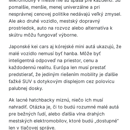
Mikromobily v meste nie sú spása pre každého. Sú
pomalšie, menšie, menej univerzálne a pri
nesprávnej cenovej politike nedávajú veľký zmysel.
Ale ako druhé vozidlo, mestský dopravný
prostriedok, auto na rozvoz alebo alternatíva k
skútru môžu fungovať výborne.
Japonské kei cars aj kórejské mini autá ukazujú, že
malé vozidlo nemusí byť hanba. Môže byť
inteligentná odpoveď na priestor, cenu a
každodennú realitu. Európa len musí prestať
predstierať, že jediným riešením mobility je ďalšie
ťažké SUV s dotykovým displejom cez polovicu
palubnej dosky.
Ak lacné hatchbacky miznú, niečo ich musí
nahradiť. Otázka je, či to budú rozumné malé autá
pre bežných ľudí, alebo ďalšia vlna drahých
mestských elektromobilov, ktoré budú „dostupné“
len v tlačovej správe.