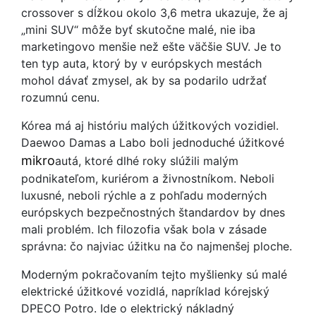
crossover s dĺžkou okolo 3,6 metra ukazuje, že aj
„mini SUV“ môže byť skutočne malé, nie iba
marketingovo menšie než ešte väčšie SUV. Je to
ten typ auta, ktorý by v európskych mestách
mohol dávať zmysel, ak by sa podarilo udržať
rozumnú cenu.
Kórea má aj históriu malých úžitkových vozidiel.
Daewoo Damas a Labo boli jednoduché úžitkové
mikro
autá, ktoré dlhé roky slúžili malým
podnikateľom, kuriérom a živnostníkom. Neboli
luxusné, neboli rýchle a z pohľadu moderných
európskych bezpečnostných štandardov by dnes
mali problém. Ich filozofia však bola v zásade
správna: čo najviac úžitku na čo najmenšej ploche.
Moderným pokračovaním tejto myšlienky sú malé
elektrické úžitkové vozidlá, napríklad kórejský
DPECO Potro. Ide o elektrický nákladný