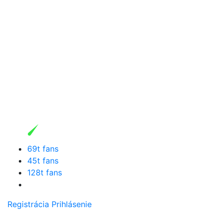
69t fans
45t fans
128t fans
Registrácia
Prihlásenie