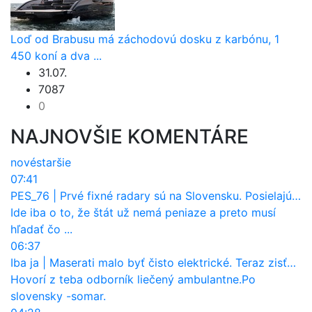
Loď od Brabusu má záchodovú dosku z karbónu, 1
450 koní a dva ...
31.07.
7087
0
NAJNOVŠIE KOMENTÁRE
nové
staršie
07:41
PES_76
|
Prvé fixné radary sú na Slovensku. Posielajú už pokuty? Ukáže ich Waze?
Ide iba o to, že štát už nemá peniaze a preto musí
hľadať čo ...
06:37
Iba ja
|
Maserati malo byť čisto elektrické. Teraz zisťuje, že potrebuje nový osemvalcový motor
Hovorí z teba odborník liečený ambulantne.Po
slovensky -somar.