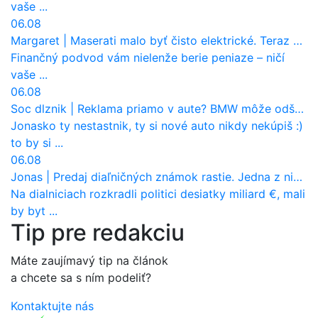
vaše ...
06.08
Margaret
|
Maserati malo byť čisto elektrické. Teraz zisťuje, že potrebuje nový osemvalcový motor
Finančný podvod vám nielenže berie peniaze – ničí
vaše ...
06.08
Soc dlznik
|
Reklama priamo v aute? BMW môže odštartovať nový trend
Jonasko ty nestastnik, ty si nové auto nikdy nekúpiš :)
to by si ...
06.08
Jonas
|
Predaj diaľničných známok rastie. Jedna z nich zaznamenala nečakane výrazný nárast
Na dialniciach rozkradli politici desiatky miliard €, mali
by byt ...
Tip pre redakciu
Máte zaujímavý tip na článok
a chcete sa s ním podeliť?
Kontaktujte nás