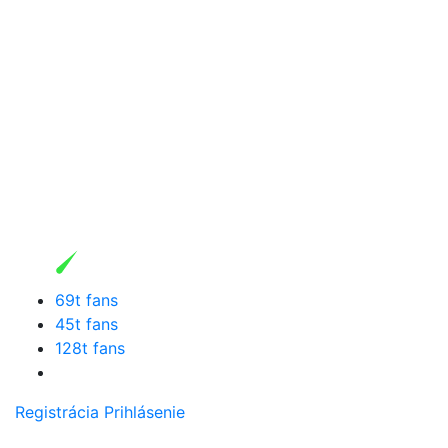
69t fans
45t fans
128t fans
Registrácia
Prihlásenie