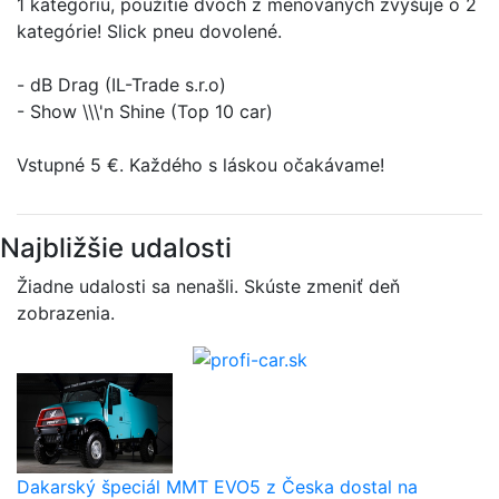
1 kategóriu, použitie dvoch z menovaných zvyšuje o 2
kategórie! Slick pneu dovolené.
- dB Drag (IL-Trade s.r.o)
- Show \\\'n Shine (Top 10 car)
Vstupné 5 €. Každého s láskou očakávame!
Najbližšie udalosti
Žiadne udalosti sa nenašli. Skúste zmeniť deň
zobrazenia.
Dakarský špeciál MMT EVO5 z Česka dostal na