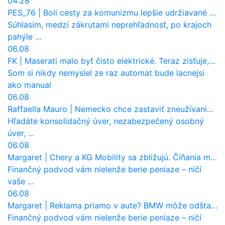
04:28
PES_76
|
Boli cesty za komunizmu lepšie udržiavané ako dnes?
Súhlasím, medzí zákrutami neprehľadnosť, po krajoch
pahýle ...
06.08
FK
|
Maserati malo byť čisto elektrické. Teraz zisťuje, že potrebuje nový osemvalcový motor
Som si nikdy nemyslel ze raz automat bude lacnejsi
ako manual
06.08
Raffaella Mauro
|
Nemecko chce zastaviť zneužívanie dotácií na elektromobily. Pritvrdí pravidlá
Hľadáte konsolidačný úver, nezabezpečený osobný
úver, ...
06.08
Margaret
|
Chery a KG Mobility sa zbližujú. Číňania môžu získať 10 % bývalého SsangYongu
Finančný podvod vám nielenže berie peniaze – ničí
vaše ...
06.08
Margaret
|
Reklama priamo v aute? BMW môže odštartovať nový trend
Finančný podvod vám nielenže berie peniaze – ničí