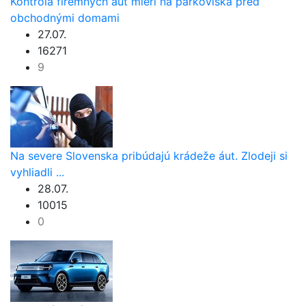
Kontrola firemných áut mieri na parkoviská pred
obchodnými domami
27.07.
16271
9
Na severe Slovenska pribúdajú krádeže áut. Zlodeji si
vyhliadli ...
28.07.
10015
0