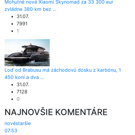
Mohutné nové Xiaomi Skynomad za 33 300 eur
zvládne 380 km bez ...
31.07.
7991
1
Loď od Brabusu má záchodovú dosku z karbónu, 1
450 koní a dva ...
31.07.
7128
0
NAJNOVŠIE KOMENTÁRE
nové
staršie
07:53