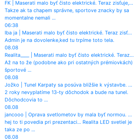
FK
|
Maserati malo byť čisto elektrické. Teraz zisťuje, že potrebuje nový osemvalcový motor
Takze ak ta chapem správne, sportove znacky by sa
momentalne nemali ...
06:38
Iba ja
|
Maserati malo byť čisto elektrické. Teraz zisťuje, že potrebuje nový osemvalcový motor
Admin je na dovolenke,ked tu trpíme toto tela.
08.08
Realita____
|
Maserati malo byť čisto elektrické. Teraz zisťuje, že potrebuje nový osemvalcový motor
Až na to že (podobne ako pri ostatných prémiovkách)
športové ...
08.08
Jožko
|
Tunel Karpaty sa posúva bližšie k výstavbe. NDS urobila dôležitý krok
2 roky nevyplatíme 13-ty dôchodok a bude na tunel.
Dôchodcovia to ...
08.08
jancooo
|
Oprava svetlometov by mala byť normou. Jeden nový dnes stojí priemerne 1251 eur!
hej to ti povedia pri prezentaci... Realita LED svetiel je
taka ze po ...
08.08