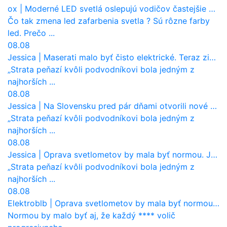
ox
|
Moderné LED svetlá oslepujú vodičov častejšie než staré halogény
Čo tak zmena led zafarbenia svetla ? Sú rôzne farby
led. Prečo ...
08.08
Jessica
|
Maserati malo byť čisto elektrické. Teraz zisťuje, že potrebuje nový osemvalcový motor
„Strata peňazí kvôli podvodníkovi bola jedným z
najhorších ...
08.08
Jessica
|
Na Slovensku pred pár dňami otvorili nové mosty, ktoré to sú?
„Strata peňazí kvôli podvodníkovi bola jedným z
najhorších ...
08.08
Jessica
|
Oprava svetlometov by mala byť normou. Jeden nový dnes stojí priemerne 1251 eur!
„Strata peňazí kvôli podvodníkovi bola jedným z
najhorších ...
08.08
Elektroblb
|
Oprava svetlometov by mala byť normou. Jeden nový dnes stojí priemerne 1251 eur!
Normou by malo byť aj, že každý **** volič