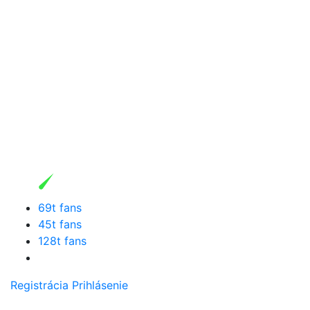
69t fans
45t fans
128t fans
Registrácia
Prihlásenie