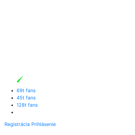
69t fans
45t fans
128t fans
Registrácia
Prihlásenie