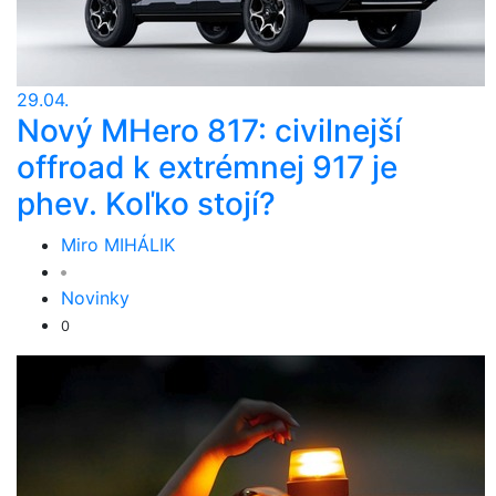
29.04.
Nový MHero 817: civilnejší
offroad k extrémnej 917 je
phev. Koľko stojí?
Miro MIHÁLIK
Novinky
0