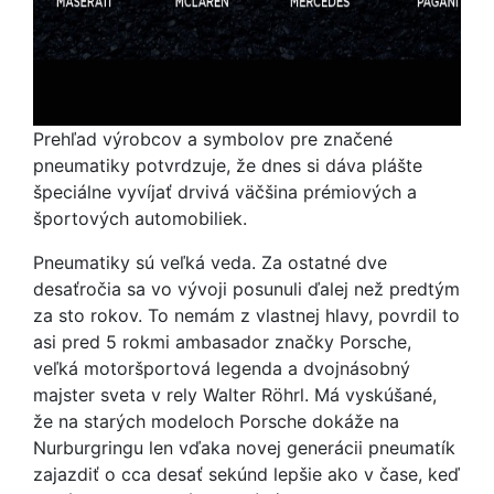
Prehľad výrobcov a symbolov pre značené
pneumatiky potvrdzuje, že dnes si dáva plášte
špeciálne vyvíjať drvivá väčšina prémiových a
športových automobiliek.
Pneumatiky sú veľká veda. Za ostatné dve
desaťročia sa vo vývoji posunuli ďalej než predtým
za sto rokov. To nemám z vlastnej hlavy, povrdil to
asi pred 5 rokmi ambasador značky Porsche,
veľká motoršportová legenda a dvojnásobný
majster sveta v rely Walter Röhrl. Má vyskúšané,
že na starých modeloch Porsche dokáže na
Nurburgringu len vďaka novej generácii pneumatík
zajazdiť o cca desať sekúnd lepšie ako v čase, keď