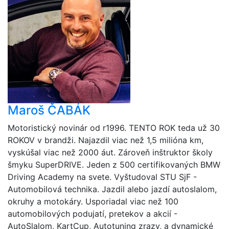
Maroš ČABÁK
Motoristický novinár od r1996. TENTO ROK teda už 30
ROKOV v brandži. Najazdil viac než 1,5 milióna km,
vyskúšal viac než 2000 áut. Zároveň inštruktor školy
šmyku SuperDRIVE. Jeden z 500 certifikovaných BMW
Driving Academy na svete. Vyštudoval STU SjF -
Automobilová technika. Jazdil alebo jazdí autoslalom,
okruhy a motokáry. Usporiadal viac než 100
automobilových podujatí, pretekov a akcií -
AutoSlalom, KartCup, Autotuning zrazy, a dynamické