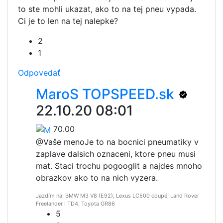
to ste mohli ukazat, ako to na tej pneu vypada.
Ci je to len na tej nalepke?
2
1
Odpovedať
MaroS TOPSPEED.sk
22.10.20 08:01
70.00
@Vaše meno
Je to na bocnici pneumatiky v
zaplave dalsich oznaceni, ktore pneu musi
mat. Staci trochu pogooglit a najdes mnoho
obrazkov ako to na nich vyzera.
Jazdím na: BMW M3 V8 (E92), Lexus LC500 coupé, Land Rover
Freelander I TD4, Toyota GR86
5