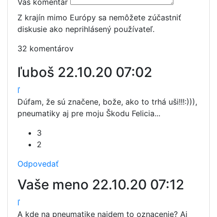
Váš komentár
Z krajín mimo Európy sa nemôžete zúčastniť
diskusie ako neprihlásený používateľ.
32 komentárov
ľuboš
22.10.20 07:02
ľ
Dúfam, že sú značene, bože, ako to trhá uši!!!:))),
pneumatiky aj pre moju Škodu Felicia...
3
2
Odpovedať
Vaše meno
22.10.20 07:12
ľ
A kde na pneumatike najdem to oznacenie? Aj