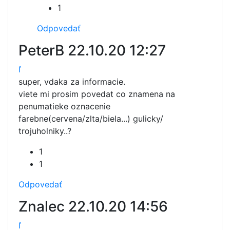
1
Odpovedať
PeterB
22.10.20 12:27
ľ
super, vdaka za informacie.
viete mi prosim povedat co znamena na
penumatieke oznacenie
farebne(cervena/zlta/biela...) gulicky/
trojuholniky..?
1
1
Odpovedať
Znalec
22.10.20 14:56
ľ