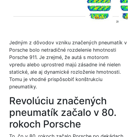
Jedným z dôvodov vzniku značených pneumatík v
Porsche bolo netradičné rozdelenie hmotnosti
Porsche 911. Je zrejmé, že autá s motorom
vpredu alebo uprostred majú zásadne iné nielen
statické, ale aj dynamické rozloženie hmotnosti.
Tomu je vhodné prispôsobiť konštrukciu
pneumatiky.
Revolúciu značených
pneumatík začalo v 80.
rokoch Porsche
To, čo v 80. rokoch začalo Porsche po dekádach,