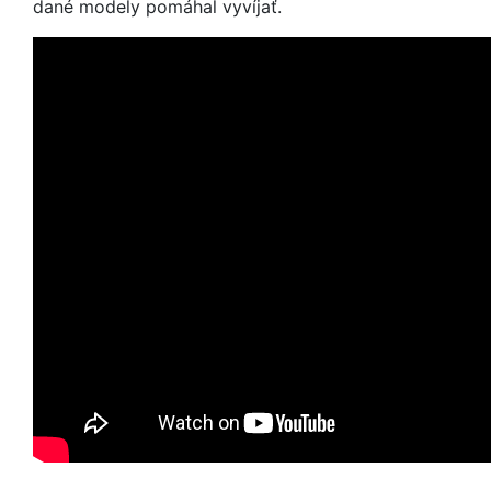
dané modely pomáhal vyvíjať.