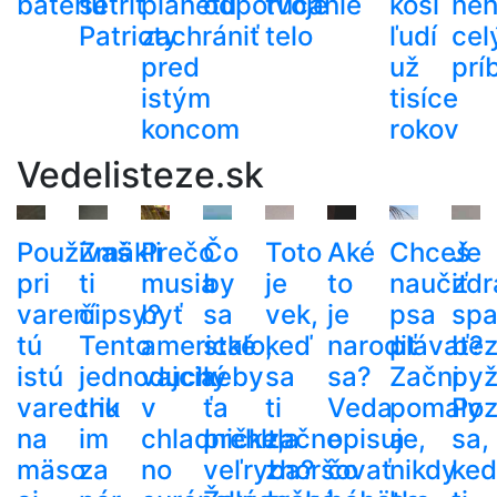
batériu
šetriť
planétu
odporúčanie
tvoje
kosí
neh
Patrioty
zachrániť
telo
ľudí
cel
pred
už
prí
istým
tisíce
koncom
rokov
Vedelisteze.sk
Používaš
Zmäkli
Prečo
Čo
Toto
Aké
Chceš
Je
pri
ti
musia
by
je
to
naučiť
zdr
varení
čipsy?
byť
sa
vek,
je
psa
spa
tú
Tento
americké
stalo,
keď
narodiť
plávať?
be
istú
jednoduchý
vajcia
keby
sa
sa?
Začni
py
varechu
trik
v
ťa
ti
Veda
pomaly
Poz
na
im
chladničke,
prehltla
začne
opisuje,
a
sa,
mäso
za
no
veľryba?
zhoršovať
čo
nikdy
ke