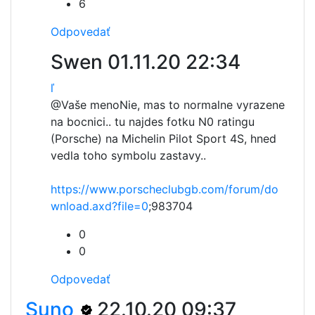
6
Odpovedať
Swen
01.11.20 22:34
ľ
@Vaše meno
Nie, mas to normalne vyrazene
na bocnici.. tu najdes fotku N0 ratingu
(Porsche) na Michelin Pilot Sport 4S, hned
vedla toho symbolu zastavy..
https://www.porscheclubgb.com/forum/do
wnload.axd?file=0
;983704
0
0
Odpovedať
Suno
22.10.20 09:37