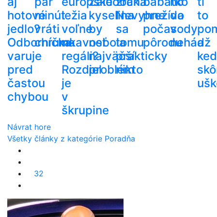
aj
pár
európske
Žalúdočná
zrak.
bábätko
ho
ti
hotové
minút
ležia
kyselina
Nevyhne
prežíva
do
to
jedlo?
vráti
voľne
by
sa
počas
vody
po
Odborníčka
chrumkavosť
na
nebola
tomu
pôrodu
nehádž
a
varuje
regáli?
najväčší
prakticky
ke
pred
Rozdiel
problém
nikto
skô
častou
je
ušk
chybou
v
škrupine
Návrat hore
Všetky články z kategórie Poradňa
32