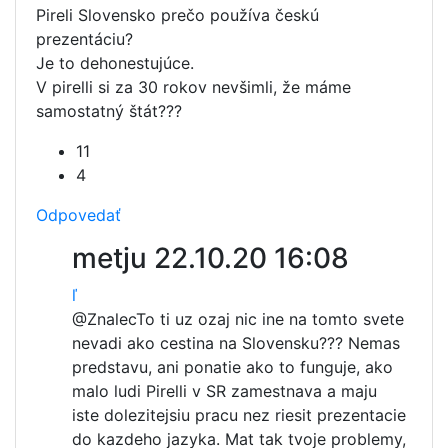
Pireli Slovensko prečo používa českú
prezentáciu?
Je to dehonestujúce.
V pirelli si za 30 rokov nevšimli, že máme
samostatný štát???
11
4
Odpovedať
metju
22.10.20 16:08
ľ
@Znalec
To ti uz ozaj nic ine na tomto svete
nevadi ako cestina na Slovensku??? Nemas
predstavu, ani ponatie ako to funguje, ako
malo ludi Pirelli v SR zamestnava a maju
iste dolezitejsiu pracu nez riesit prezentacie
do kazdeho jazyka. Mat tak tvoje problemy,