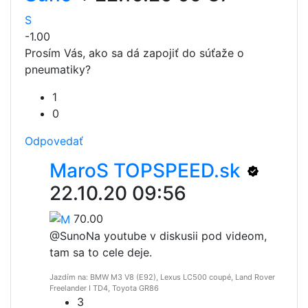
S
-1.00
Prosím Vás, ako sa dá zapojiť do súťaže o
pneumatiky?
1
0
Odpovedať
MaroS TOPSPEED.sk
22.10.20 09:56
70.00
@Suno
Na youtube v diskusii pod videom,
tam sa to cele deje.
Jazdím na: BMW M3 V8 (E92), Lexus LC500 coupé, Land Rover
Freelander I TD4, Toyota GR86
3