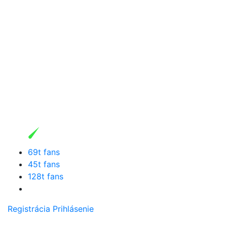
69t fans
45t fans
128t fans
Registrácia
Prihlásenie