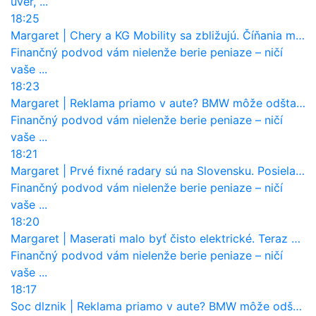
úver, ...
18:25
Margaret
|
Chery a KG Mobility sa zbližujú. Číňania môžu získať 10 % bývalého SsangYongu
Finančný podvod vám nielenže berie peniaze – ničí
vaše ...
18:23
Margaret
|
Reklama priamo v aute? BMW môže odštartovať nový trend
Finančný podvod vám nielenže berie peniaze – ničí
vaše ...
18:21
Margaret
|
Prvé fixné radary sú na Slovensku. Posielajú už pokuty? Ukáže ich Waze?
Finančný podvod vám nielenže berie peniaze – ničí
vaše ...
18:20
Margaret
|
Maserati malo byť čisto elektrické. Teraz zisťuje, že potrebuje nový osemvalcový motor
Finančný podvod vám nielenže berie peniaze – ničí
vaše ...
18:17
Soc dlznik
|
Reklama priamo v aute? BMW môže odštartovať nový trend