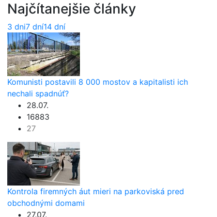
Najčítanejšie články
3 dni
7 dní
14 dní
Komunisti postavili 8 000 mostov a kapitalisti ich
nechali spadnúť?
28.07.
16883
27
Kontrola firemných áut mieri na parkoviská pred
obchodnými domami
27.07.