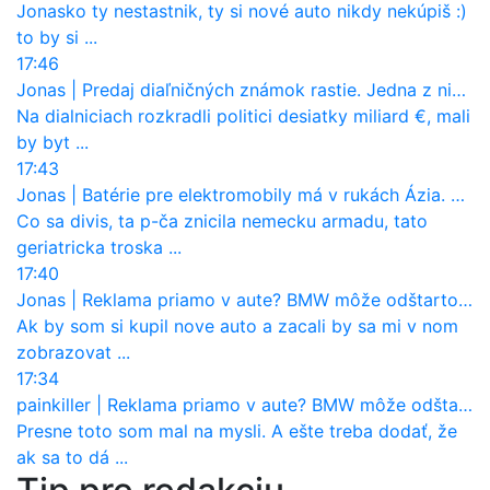
Jonasko ty nestastnik, ty si nové auto nikdy nekúpiš :)
to by si ...
17:46
Jonas
|
Predaj diaľničných známok rastie. Jedna z nich zaznamenala nečakane výrazný nárast
Na dialniciach rozkradli politici desiatky miliard €, mali
by byt ...
17:43
Jonas
|
Batérie pre elektromobily má v rukách Ázia. Európa ale stráca kontrolu aj nad vlastnou výrobou!
Co sa divis, ta p-ča znicila nemecku armadu, tato
geriatricka troska ...
17:40
Jonas
|
Reklama priamo v aute? BMW môže odštartovať nový trend
Ak by som si kupil nove auto a zacali by sa mi v nom
zobrazovat ...
17:34
painkiller
|
Reklama priamo v aute? BMW môže odštartovať nový trend
Presne toto som mal na mysli. A ešte treba dodať, že
ak sa to dá ...