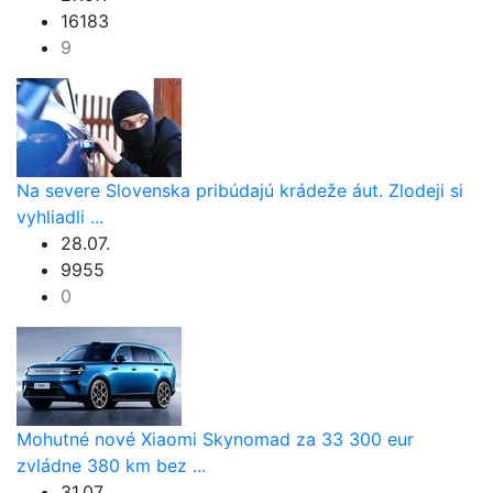
16183
9
Na severe Slovenska pribúdajú krádeže áut. Zlodeji si
vyhliadli ...
28.07.
9955
0
Mohutné nové Xiaomi Skynomad za 33 300 eur
zvládne 380 km bez ...
31.07.