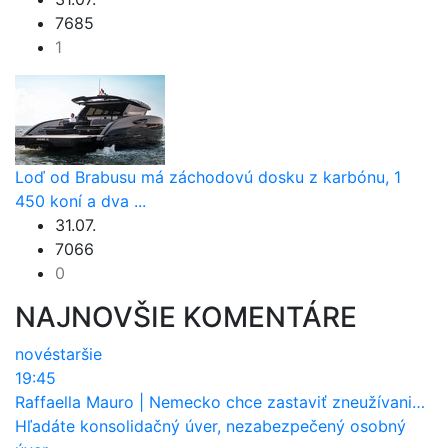
7685
1
Loď od Brabusu má záchodovú dosku z karbónu, 1
450 koní a dva ...
31.07.
7066
0
NAJNOVŠIE KOMENTÁRE
nové
staršie
19:45
Raffaella Mauro
|
Nemecko chce zastaviť zneužívanie dotácií na elektromobily. Pritvrdí pravidlá
Hľadáte konsolidačný úver, nezabezpečený osobný