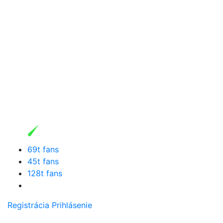
69t fans
45t fans
128t fans
Registrácia
Prihlásenie