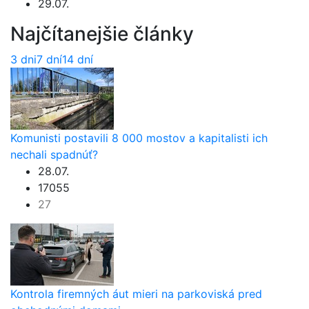
29.07.
Najčítanejšie články
3 dni
7 dní
14 dní
Komunisti postavili 8 000 mostov a kapitalisti ich
nechali spadnúť?
28.07.
17055
27
Kontrola firemných áut mieri na parkoviská pred