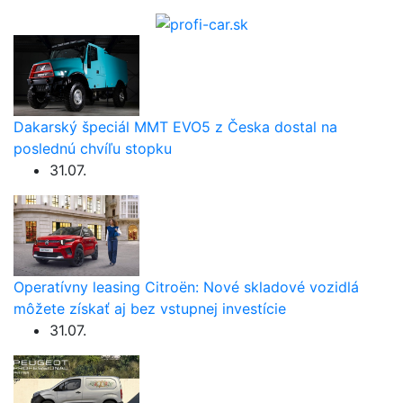
Dakarský špeciál MMT EVO5 z Česka dostal na
poslednú chvíľu stopku
31.07.
Operatívny leasing Citroën: Nové skladové vozidlá
môžete získať aj bez vstupnej investície
31.07.