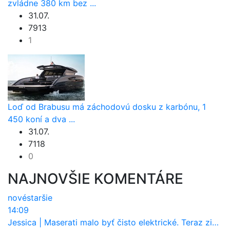
zvládne 380 km bez ...
31.07.
7913
1
Loď od Brabusu má záchodovú dosku z karbónu, 1
450 koní a dva ...
31.07.
7118
0
NAJNOVŠIE KOMENTÁRE
nové
staršie
14:09
Jessica
|
Maserati malo byť čisto elektrické. Teraz zisťuje, že potrebuje nový osemvalcový motor