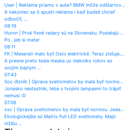
User
|
Reklama priamo v aute? BMW môže odštartovať nový trend
A nakoniec sa ti spustí reklama i keď budeš chcieť
odbočiť, ...
08:19
Huron
|
Prvé fixné radary sú na Slovensku. Posielajú už pokuty? Ukáže ich Waze?
Po.. jeb si mater
08:11
FK
|
Maserati malo byť čisto elektrické. Teraz zisťuje, že potrebuje nový osemvalcový motor
A presne preto tesla meska uz niekolko rokov so
svojim bajnym ...
07:43
Soc dlznik
|
Oprava svetlometov by mala byť normou. Jeden nový dnes stojí priemerne 1251 eur!
Jonasko nestastnik, teba s tvojimi lampasmi to trápiť
nemusi :D
07.08
xxc
|
Oprava svetlometov by mala byť normou. Jeden nový dnes stojí priemerne 1251 eur!
Ekologickejšie sú Matrix Full LED svetlomety. Majú
nižšiu ...