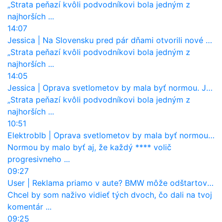
„Strata peňazí kvôli podvodníkovi bola jedným z
najhorších ...
14:07
Jessica
|
Na Slovensku pred pár dňami otvorili nové mosty, ktoré to sú?
„Strata peňazí kvôli podvodníkovi bola jedným z
najhorších ...
14:05
Jessica
|
Oprava svetlometov by mala byť normou. Jeden nový dnes stojí priemerne 1251 eur!
„Strata peňazí kvôli podvodníkovi bola jedným z
najhorších ...
10:51
Elektroblb
|
Oprava svetlometov by mala byť normou. Jeden nový dnes stojí priemerne 1251 eur!
Normou by malo byť aj, že každý **** volič
progresivneho ...
09:27
User
|
Reklama priamo v aute? BMW môže odštartovať nový trend
Chcel by som naživo vidieť tých dvoch, čo dali na tvoj
komentár ...
09:25