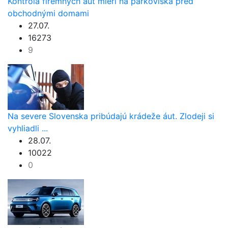
Kontrola firemných áut mieri na parkoviská pred
obchodnými domami
27.07.
16273
9
Na severe Slovenska pribúdajú krádeže áut. Zlodeji si
vyhliadli ...
28.07.
10022
0