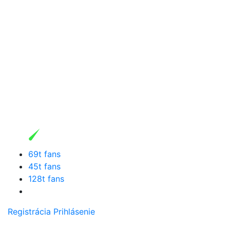
69t fans
45t fans
128t fans
Registrácia
Prihlásenie