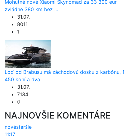
Mohutné nové Xiaomi Skynomad za 33 300 eur
zvládne 380 km bez ...
31.07.
8011
1
Loď od Brabusu má záchodovú dosku z karbónu, 1
450 koní a dva ...
31.07.
7134
0
NAJNOVŠIE KOMENTÁRE
nové
staršie
11:17