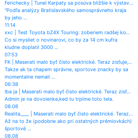
Ferichecky
|
Tunel Karpaty sa posúva bližšie k výstavbe. NDS urobila dôležitý krok
"Podľa analýzy Bratislavského samosprávneho kraja
by jeho ...
11:14
xxc
|
Test Toyota bZ4X Touring: zoberiem radšej kombi
Co si mysliet o novinarovi, co by za 14 cm kufra
kludne doplatil 3000 ...
07:53
FK
|
Maserati malo byť čisto elektrické. Teraz zisťuje, že potrebuje nový osemvalcový motor
Takze ak ta chapem správne, sportove znacky by sa
momentalne nemali ...
06:38
Iba ja
|
Maserati malo byť čisto elektrické. Teraz zisťuje, že potrebuje nový osemvalcový motor
Admin je na dovolenke,ked tu trpíme toto tela.
08.08
Realita____
|
Maserati malo byť čisto elektrické. Teraz zisťuje, že potrebuje nový osemvalcový motor
Až na to že (podobne ako pri ostatných prémiovkách)
športové ...
08.08