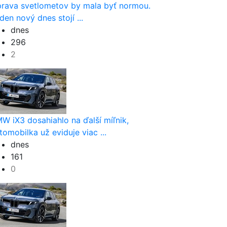
rava svetlometov by mala byť normou.
den nový dnes stojí ...
dnes
296
2
W iX3 dosahiahlo na ďalší míľnik,
tomobilka už eviduje viac ...
dnes
161
0