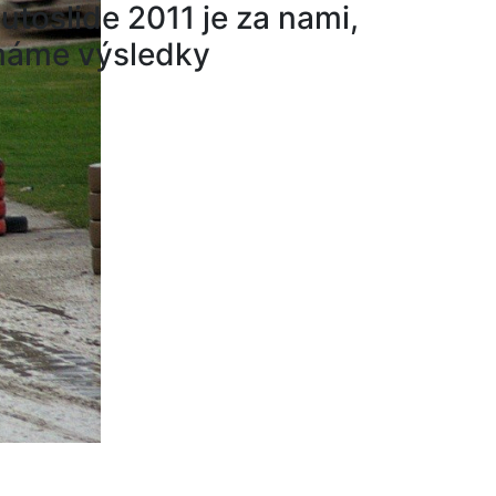
utoslide 2011 je za nami,
áme výsledky