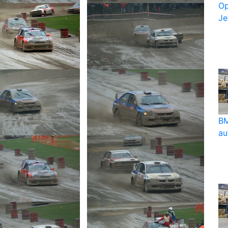
Op
Je
BM
au