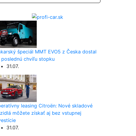
karský špeciál MMT EVO5 z Česka dostal
 poslednú chvíľu stopku
31.07.
eratívny leasing Citroën: Nové skladové
zidlá môžete získať aj bez vstupnej
vestície
31.07.