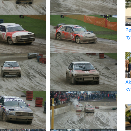
Pe
hy
Ak
kv