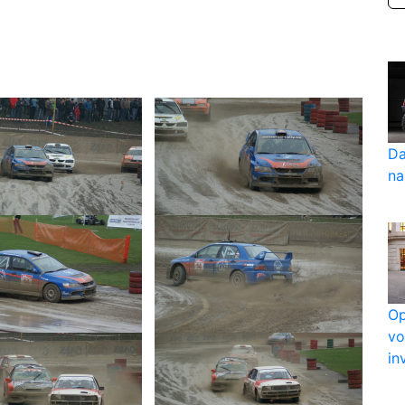
Da
na
Op
vo
in