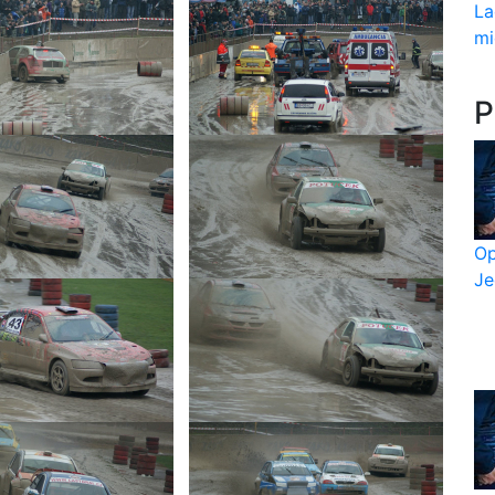
La
mi
P
Op
Je