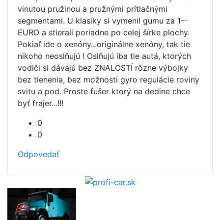
vinutou pružinou a pružnými prítlačnými
segmentami. U klasiky si vymenil gumu za 1--
EURO a stierali poriadne po celej šírke plochy.
Pokiaľ ide o xenóny...originálne xenóny, tak tie
nikoho neoslňujú ! Oslňujú iba tie autá, ktorých
vodiči si dávajú bez ZNALOSTÍ rôzne výbojky
bez tienenia, bez možnosti gyro regulácie roviny
svitu a pod. Proste fušer ktorý na dedine chce
byť frajer...!!!
0
0
Odpovedať