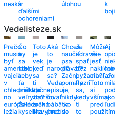
neskôr
a
úlohou
k
ďalšími
boj
ochoreniami
Vedelisteze.sk
Prečo
Čo
Toto
Aké
Chceš
Je
Môže
Aj
musia
by
je
to
naučiť
zdravšie
sa
opi
byť
sa
vek,
je
psa
spať
jesť
nie
americké
stalo,
keď
narodiť
plávať?
bez
naklíčen
má
vajcia
keby
sa
sa?
Začni
pyžama?
cibuľa?
„do
v
ťa
ti
Veda
pomaly
Pozri
Toto
mil
chladničke,
prehltla
začne
opisuje,
a
sa,
si
po
no
veľryba?
zhoršovať
čo
nikdy
kedy
všímaj
ako
európske
Žalúdočná
zrak.
bábätko
ho
ti
pred
ľud
ležia
kyselina
Nevyhne
prežíva
do
to
použití