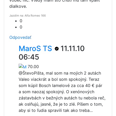
dialkove.
Jazdím na: Alfa Romeo 166
0
0
Odpovedať
MaroS TS
11.11.10
06:45
70.00
@Števo
Pišta, mal som na mojich 2 autách
Valeo viackrát a bol som spokojný. Teraz
som kúpil Bosch lamelové za cca 40 € pár
a som naozaj spokojný. O xenónových
zástavbách v bežných autách tu nebola reč,
ak oslňujú, jasné, že je to zlé. Píšem o tom,
aby si to ľudia spravili tak ako treba...