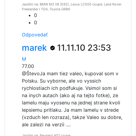
Jazdím na: BMW M3 V8 (E92), Lexus LC500 coupé, Land Rover
Freelander I TD4, Toyota GR86
0
0
Odpovedať
marek
11.11.10 23:53
M
77.00
@Števo
Ja mam tiez valeo, kupoval som v
Polsku. Su vyborne, ale vo vyssich
rychlostiach ich podfukuje. Vsimol som si
na inych autach (ako aj na tejto fotke), ze
lamelu maju vyosenu na jednej strane kvoli
lepsiemu pritlaku. Ja mam lamelu v strede
(vzduch len rozraza), takze Valeo su dobre,
ale zalezi na verzii ....
Jazdím na: Peugeot 407 coupe