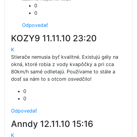
0
0
Odpovedať
KOZY9
11.11.10 23:20
K
Stierače nemusia byť kvalitné. Existujú gély na
okná, ktoré robia z vody kvapôčky a pri cca
80km/h samé odlietajú. Používame to stále a
dosť sa nám to s otcom osvedčilo!
0
0
Odpovedať
Anndy
12.11.10 15:16
K