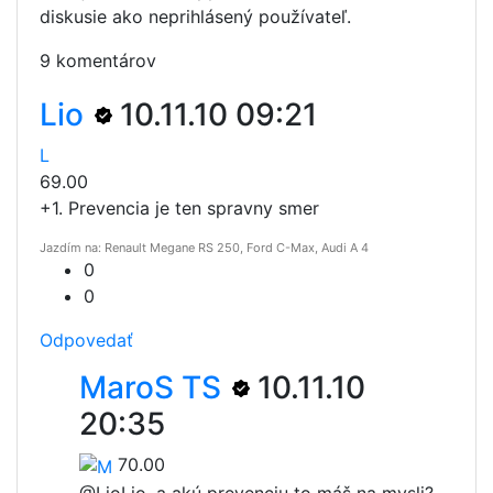
diskusie ako neprihlásený používateľ.
9 komentárov
Lio
10.11.10 09:21
L
69.00
+1. Prevencia je ten spravny smer
Jazdím na: Renault Megane RS 250, Ford C-Max, Audi A 4
0
0
Odpovedať
MaroS TS
10.11.10
20:35
70.00
@Lio
Lio, a akú prevenciu to máš na mysli?