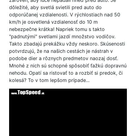
zároveň, aby lúče nepadali hneď pred auto. Je
dôležité, aby svetlá svietili pred auto do
odporúčanej vzdialenosti. V rýchlostiach nad 50
km/h je osvetlená vzdialenosť do 10 m
nebezpečne krátka! Napriek tomu s takto
"padnutými" svetlami jazdí množstvo vodičov.
Takto zbadajú prekážku vždy neskoro. Skúsenosti
potvrdzujú, že na našich cestách je nástrah v
podobe dier a rôznych predmetov naozaj dosť.
Mnohé z nich sú schopné spôsobiť ťažkú dopravnú
nehodu. Opatí sa ristovať to a rozbiť si predok, či
kolesá? To v tom lepšom prípade...