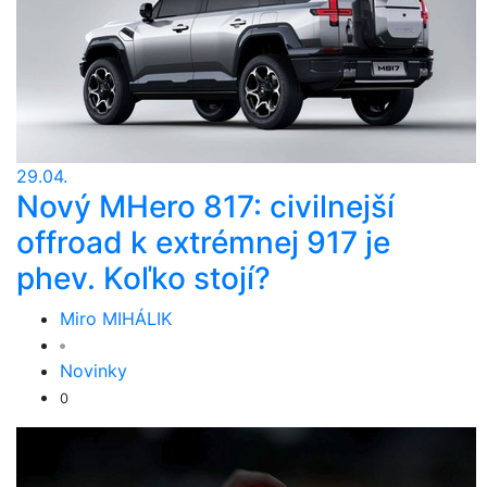
29.04.
Nový MHero 817: civilnejší
offroad k extrémnej 917 je
phev. Koľko stojí?
Miro MIHÁLIK
Novinky
0