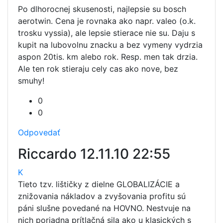
Po dlhorocnej skusenosti, najlepsie su bosch
aerotwin. Cena je rovnaka ako napr. valeo (o.k.
trosku vyssia), ale lepsie stierace nie su. Daju s
kupit na lubovolnu znacku a bez vymeny vydrzia
aspon 20tis. km alebo rok. Resp. men tak drzia.
Ale ten rok stieraju cely cas ako nove, bez
smuhy!
0
0
Odpovedať
Riccardo
12.11.10 22:55
K
Tieto tzv. lištičky z dielne GLOBALIZÁCIE a
znižovania nákladov a zvyšovania profitu sú
páni slušne povedané na HOVNO. Nestvuje na
nich poriadna prítlačná sila ako u klasických s