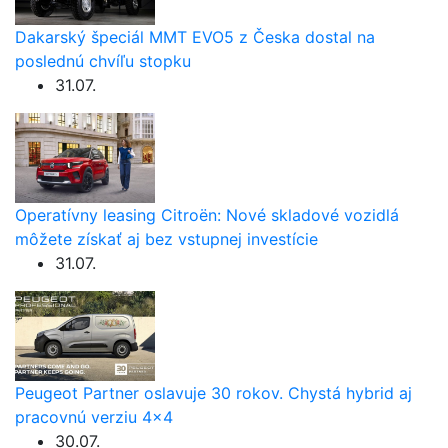
Dakarský špeciál MMT EVO5 z Česka dostal na
poslednú chvíľu stopku
31.07.
Operatívny leasing Citroën: Nové skladové vozidlá
môžete získať aj bez vstupnej investície
31.07.
Peugeot Partner oslavuje 30 rokov. Chystá hybrid aj
pracovnú verziu 4×4
30.07.