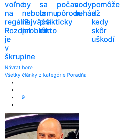
voľne
by
sa
počas
vody
pomôže
na
nebola
tomu
pôrodu
nehádž
a
regáli?
najväčší
prakticky
kedy
Rozdiel
problém
nikto
skôr
je
uškodí
v
škrupine
Návrat hore
Všetky články z kategórie Poradňa
9