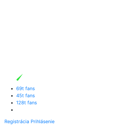
69t fans
45t fans
128t fans
Registrácia
Prihlásenie