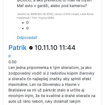
Mať auto v garáži, alebo pod kamerou?
Jazdím na: BMW M3 V8 (E92), Lexus LC500 coupé, Land Rover
Freelander I TD4, Toyota GR86
0
0
Odpovedať
Patrik
10.11.10 11:44
P
0.00
Len jedna pripomienka k tým stieračom, ja ako
zodpovedný vodič si z radosťou kúpim žiarovky
a stierače čo najlepšej značky aby splnili efekt
maximálne. Len na Slovensku a hlavne v
Bratislave sa mi už párkrát stalo a určite aj
mnohým iným, že tie kvalitné a drahé stierače na
aute už ráno neboli, ruky dolámať takým