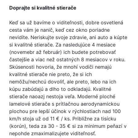
Doprajte si kvalitné stierače
Keď sa už bavíme o viditeľnosti, dobre osvetlená
cesta vám je nanič, keď cez okno poriadne
nevidíte. Neriskujte svoje zdravie, ani auto a kúpte
si kvalitné stierače. Za nasledujúce 4 mesiace
(novemebr až február) ich budete potrebovať
častejšie a viac než ostatných 8 mesiacov v roku.
Skúsenosti hovoria, že mnohí vodiči nemajú
kvalitné stierače nie preto, že si ich
nemôžu/nechcú dovoliť, ale preto, lebo na ich
kúpu zabúdajú a dlho to odkladajú. Kvalitné
stierače naoazj nestoja veľa. Moderné ploché
lamelové stierače s prítlačnou aerodynamickou
plochou pre lepší účinok v rýchlostiach nad 100
km/h stoja už od 11 € / ks. Približne za tisícku
(korún), teda za 30 - 35 € si za minimum peňazí v
nepohde zmaximalizujete viditeľnosť.