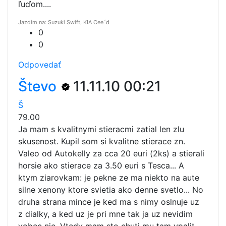
ľuďom....
Jazdím na: Suzuki Swift, KIA Cee´d
0
0
Odpovedať
Števo
11.11.10 00:21
Š
79.00
Ja mam s kvalitnymi stieracmi zatial len zlu
skusenost. Kupil som si kvalitne stierace zn.
Valeo od Autokelly za cca 20 euri (2ks) a stierali
horsie ako stierace za 3.50 euri s Tesca... A
ktym ziarovkam: je pekne ze ma niekto na aute
silne xenony ktore svietia ako denne svetlo... No
druha strana mince je ked ma s nimy oslnuje uz
z dialky, a ked uz je pri mne tak ja uz nevidim
vobec nic. Vtedy mam sto chuti mu tam vpalit