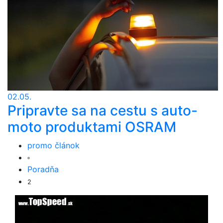
02.05.
Pripravte sa na cestu s auto-
moto produktami OSRAM
promo článok
Poradňa
2