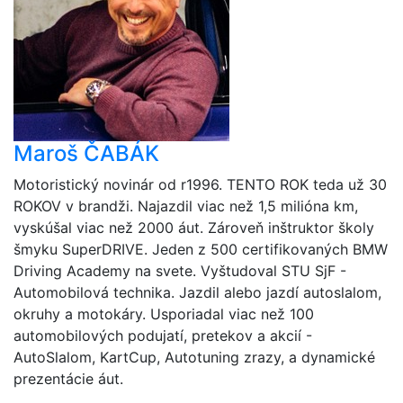
Maroš ČABÁK
Motoristický novinár od r1996. TENTO ROK teda už 30
ROKOV v brandži. Najazdil viac než 1,5 milióna km,
vyskúšal viac než 2000 áut. Zároveň inštruktor školy
šmyku SuperDRIVE. Jeden z 500 certifikovaných BMW
Driving Academy na svete. Vyštudoval STU SjF -
Automobilová technika. Jazdil alebo jazdí autoslalom,
okruhy a motokáry. Usporiadal viac než 100
automobilových podujatí, pretekov a akcií -
AutoSlalom, KartCup, Autotuning zrazy, a dynamické
prezentácie áut.