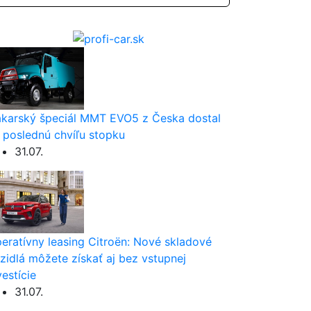
karský špeciál MMT EVO5 z Česka dostal
 poslednú chvíľu stopku
31.07.
eratívny leasing Citroën: Nové skladové
zidlá môžete získať aj bez vstupnej
vestície
31.07.