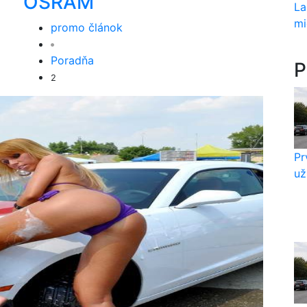
OSRAM
La
mi
promo článok
Poradňa
P
2
Pr
už