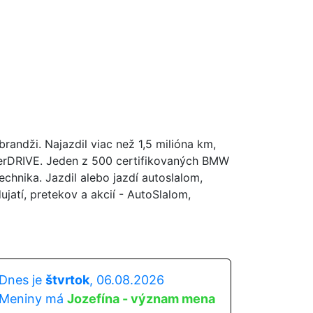
andži. Najazdil viac než 1,5 milióna km,
perDRIVE. Jeden z 500 certifikovaných BMW
hnika. Jazdil alebo jazdí autoslalom,
atí, pretekov a akcií - AutoSlalom,
Dnes je
štvrtok
, 06.08.2026
Meniny má
Jozefína - význam mena