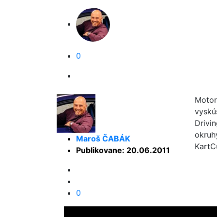
0
Motor
vyskú
Drivi
okruh
Maroš ČABÁK
KartC
Publikovane: 20.06.2011
0