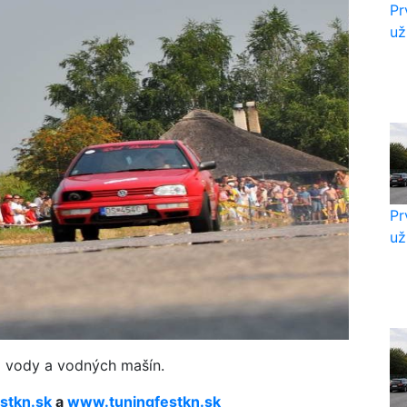
Pr
už
Pr
už
 vody a vodných mašín.
stkn.sk
a
www.tuningfestkn.sk