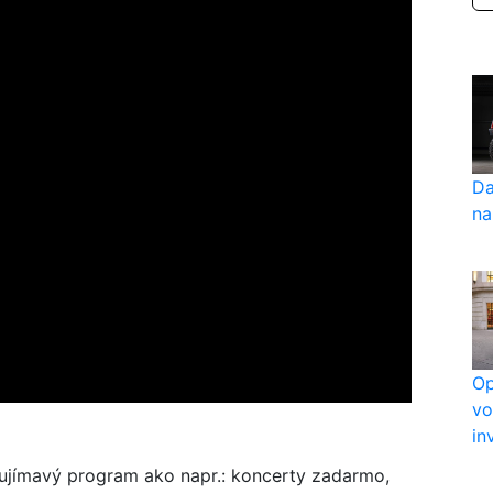
Da
na
Op
vo
in
zaujímavý program ako napr.: koncerty zadarmo,