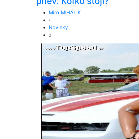
phev. Koľko stojí?
Miro MIHÁLIK
Novinky
0