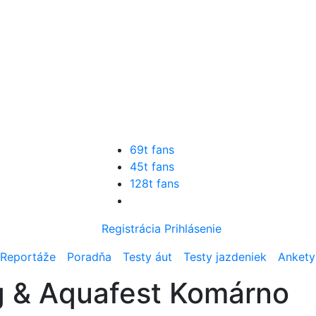
69t fans
45t fans
128t fans
Registrácia
Prihlásenie
Reportáže
Poradňa
Testy áut
Testy jazdeniek
Ankety
g & Aquafest Komárno