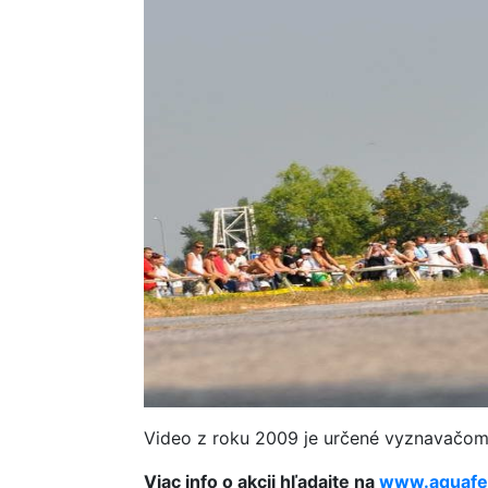
Video z roku 2009 je určené vyznavačom
Viac info o akcii hľadajte na
www.aquafe