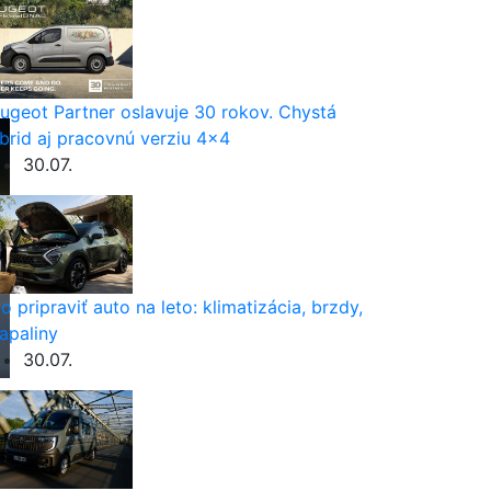
ugeot Partner oslavuje 30 rokov. Chystá
brid aj pracovnú verziu 4×4
30.07.
o pripraviť auto na leto: klimatizácia, brzdy,
apaliny
30.07.