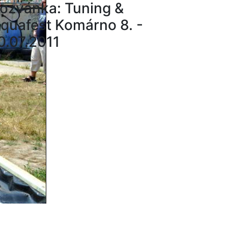
ozvánka: Tuning &
quafest Komárno 8. -
0.07.2011