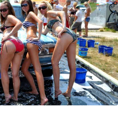
P
A
1