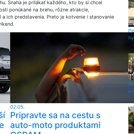
u. Snaha je prilákať každého, kto by si chcel
osti ponúkané na brehu, rôzne atrakcie,
 a ich predstavenia. Preto je kotvenie i stanovanie
íkend.
Pe
hy
Ak
kv
02.05.
ší
Pripravte sa na cestu s
e
auto-moto produktami