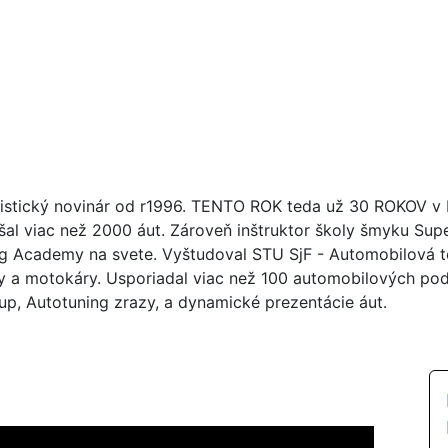
istický novinár od r1996. TENTO ROK teda už 30 ROKOV v br
šal viac než 2000 áut. Zároveň inštruktor školy šmyku Su
ng Academy na svete. Vyštudoval STU SjF - Automobilová tec
y a motokáry. Usporiadal viac než 100 automobilových poduj
up, Autotuning zrazy, a dynamické prezentácie áut.