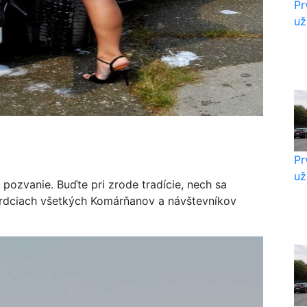
Pr
už
Pr
už
 pozvanie. Buďte pri zrode tradície, nech sa
srdciach všetkých Komárňanov a návštevníkov