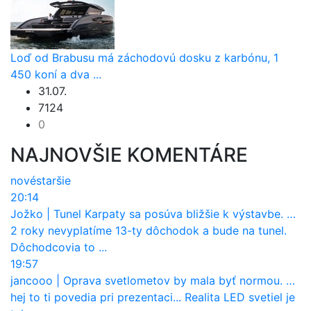
Loď od Brabusu má záchodovú dosku z karbónu, 1
450 koní a dva ...
31.07.
7124
0
NAJNOVŠIE KOMENTÁRE
nové
staršie
20:14
Jožko
|
Tunel Karpaty sa posúva bližšie k výstavbe. NDS urobila dôležitý krok
2 roky nevyplatíme 13-ty dôchodok a bude na tunel.
Dôchodcovia to ...
19:57
jancooo
|
Oprava svetlometov by mala byť normou. Jeden nový dnes stojí priemerne 1251 eur!
hej to ti povedia pri prezentaci... Realita LED svetiel je