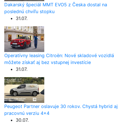
Dakarský špeciál MMT EVO5 z Česka dostal na
poslednú chvíľu stopku
31.07.
Operatívny leasing Citroën: Nové skladové vozidlá
môžete získať aj bez vstupnej investície
31.07.
Peugeot Partner oslavuje 30 rokov. Chystá hybrid aj
pracovnú verziu 4×4
30.07.