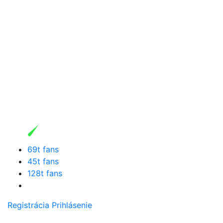
69t fans
45t fans
128t fans
Registrácia
Prihlásenie