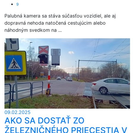
9
Palubná kamera sa stáva súčasťou vozidiel, ale aj
dopravná nehoda natočená cestujúcim alebo
náhodným svedkom na ...
09.02.2025
AKO SA DOSTAŤ ZO
ŽELEZNIČNÉHO PRIECESTIA V