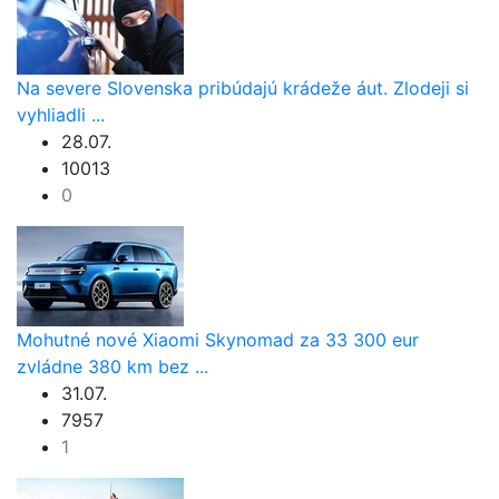
Na severe Slovenska pribúdajú krádeže áut. Zlodeji si
vyhliadli ...
28.07.
10013
0
Mohutné nové Xiaomi Skynomad za 33 300 eur
zvládne 380 km bez ...
31.07.
7957
1