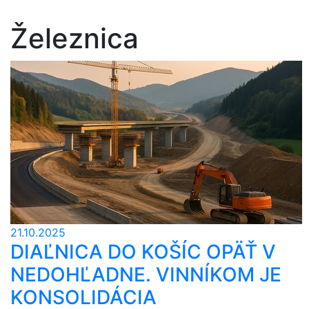
Železnica
21.10.2025
DIAĽNICA DO KOŠÍC OPÄŤ V
NEDOHĽADNE. VINNÍKOM JE
KONSOLIDÁCIA