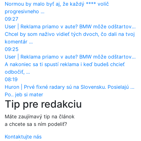
Normou by malo byť aj, že každý **** volič
progresivneho ...
09:27
User
|
Reklama priamo v aute? BMW môže odštartovať nový trend
Chcel by som naživo vidieť tých dvoch, čo dali na tvoj
komentár ...
09:25
User
|
Reklama priamo v aute? BMW môže odštartovať nový trend
A nakoniec sa ti spustí reklama i keď budeš chcieť
odbočiť, ...
08:19
Huron
|
Prvé fixné radary sú na Slovensku. Posielajú už pokuty? Ukáže ich Waze?
Po.. jeb si mater
Tip pre redakciu
Máte zaujímavý tip na článok
a chcete sa s ním podeliť?
Kontaktujte nás