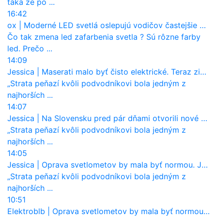
taka ze po ...
16:42
ox
|
Moderné LED svetlá oslepujú vodičov častejšie než staré halogény
Čo tak zmena led zafarbenia svetla ? Sú rôzne farby
led. Prečo ...
14:09
Jessica
|
Maserati malo byť čisto elektrické. Teraz zisťuje, že potrebuje nový osemvalcový motor
„Strata peňazí kvôli podvodníkovi bola jedným z
najhorších ...
14:07
Jessica
|
Na Slovensku pred pár dňami otvorili nové mosty, ktoré to sú?
„Strata peňazí kvôli podvodníkovi bola jedným z
najhorších ...
14:05
Jessica
|
Oprava svetlometov by mala byť normou. Jeden nový dnes stojí priemerne 1251 eur!
„Strata peňazí kvôli podvodníkovi bola jedným z
najhorších ...
10:51
Elektroblb
|
Oprava svetlometov by mala byť normou. Jeden nový dnes stojí priemerne 1251 eur!