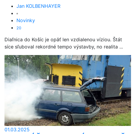
Jan KOLBENHAYER
Novinky
20
Diaľnica do Košíc je opäť len vzdialenou víziou. Štát
síce sľuboval rekordné tempo výstavby, no realita ...
01.03.2025