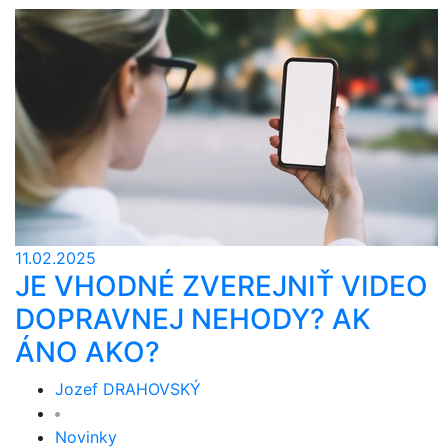
11.02.2025
JE VHODNÉ ZVEREJNIŤ VIDEO
DOPRAVNEJ NEHODY? AK
ÁNO AKO?
Jozef DRAHOVSKÝ
Novinky