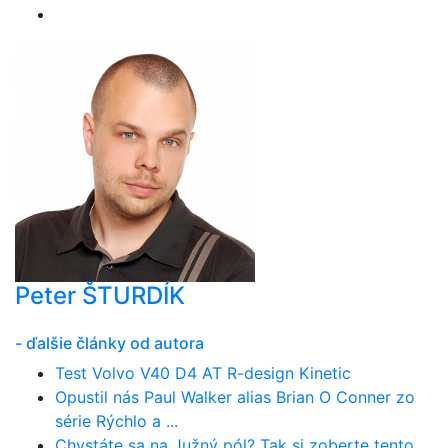
Peter ŠTURDÍK
- ďalšie články od autora
Test Volvo V40 D4 AT R-design Kinetic
Opustil nás Paul Walker alias Brian O Conner zo
série Rýchlo a ...
Chystáte sa na Južný pól? Tak si zoberte tento