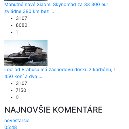
Mohutné nové Xiaomi Skynomad za 33 300 eur
zvládne 380 km bez ...
31.07.
8080
1
Loď od Brabusu má záchodovú dosku z karbónu, 1
450 koní a dva ...
31.07.
7150
0
NAJNOVŠIE KOMENTÁRE
nové
staršie
05:48