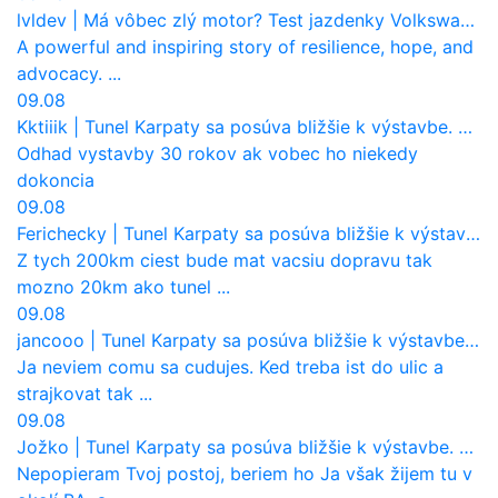
lvldev
|
Má vôbec zlý motor? Test jazdenky Volkswagen T-Roc (2017 až 2025)
A powerful and inspiring story of resilience, hope, and
advocacy. ...
09.08
Kktiiik
|
Tunel Karpaty sa posúva bližšie k výstavbe. NDS urobila dôležitý krok
Odhad vystavby 30 rokov ak vobec ho niekedy
dokoncia
09.08
Ferichecky
|
Tunel Karpaty sa posúva bližšie k výstavbe. NDS urobila dôležitý krok
Z tych 200km ciest bude mat vacsiu dopravu tak
mozno 20km ako tunel ...
09.08
jancooo
|
Tunel Karpaty sa posúva bližšie k výstavbe. NDS urobila dôležitý krok
Ja neviem comu sa cudujes. Ked treba ist do ulic a
strajkovat tak ...
09.08
Jožko
|
Tunel Karpaty sa posúva bližšie k výstavbe. NDS urobila dôležitý krok
Nepopieram Tvoj postoj, beriem ho Ja však žijem tu v