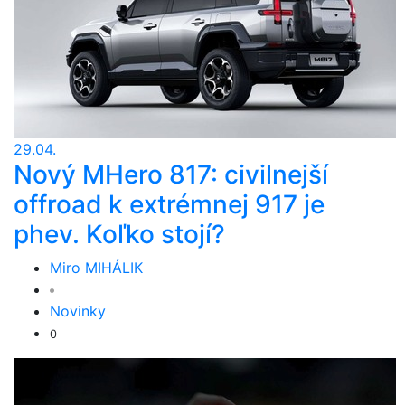
29.04.
Nový MHero 817: civilnejší
offroad k extrémnej 917 je
phev. Koľko stojí?
Miro MIHÁLIK
Novinky
0