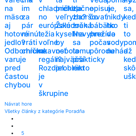
na
im
chladničke,
prehltla
začne
opisuje,
a
sa,
mäso
za
no
veľryba?
zhoršovať
čo
nikdy
ke
aj
pár
európske
Žalúdočná
zrak.
bábätko
ho
ti
hotové
minút
ležia
kyselina
Nevyhne
prežíva
do
to
jedlo?
vráti
voľne
by
sa
počas
vody
po
Odborníčka
chrumkavosť
na
nebola
tomu
pôrodu
nehádž
a
varuje
regáli?
najväčší
prakticky
ke
pred
Rozdiel
problém
nikto
skô
častou
je
ušk
chybou
v
škrupine
Návrat hore
Všetky články z kategórie Poradňa
5