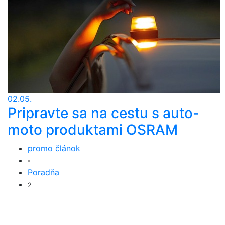
02.05.
Pripravte sa na cestu s auto-
moto produktami OSRAM
promo článok
Poradňa
2