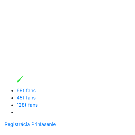
69t fans
45t fans
128t fans
Registrácia
Prihlásenie