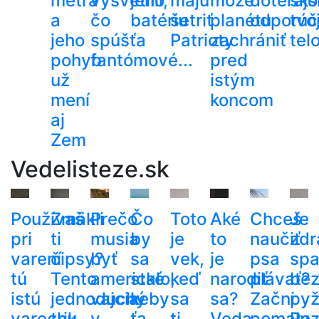
metra
vysvetlili,
jeho
majú
môže
doterajš
sko
a
čo
batériu
šetriť
planétu
odporúč
tvo
jeho
spúšťa
Patrioty
zachrániť
tel
pohyb
fantómové...
pred
už
istým
mení
koncom
aj
Zem
Vedelisteze.sk
Používaš
Zmäkli
Prečo
Čo
Toto
Aké
Chceš
Je
pri
ti
musia
by
je
to
naučiť
zdr
varení
čipsy?
byť
sa
vek,
je
psa
spa
tú
Tento
americké
stalo,
keď
narodiť
plávať?
be
istú
jednoduchý
vajcia
keby
sa
sa?
Začni
py
varechu
trik
v
ťa
ti
Veda
pomaly
Poz