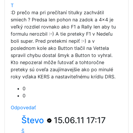
T
:D prečo ma pri prečítaní titulky zachvátil
smiech ? Predsa len pohon na zadok a 4x4 je
veľký rozdiel rovnako ako F1 a Rally len aby tu
formulu nerozbil :-) A tie preteky F1 v Nedeľu
boli super. Pred pretekmi nepiť :-) a v
poslednom kole ako Button tlačil na Vettela
spravil chybu dostal šmyk a Button to vyhral.
Kto nepozeral môže ľutovať a tohtoročne
preteky sú oveľa zaujímavejšie ako po minulé
roky vďaka KERS a nastaviteľnému krídlu DRS.
0
0
Odpovedať
Števo
15.06.11 17:17
Š