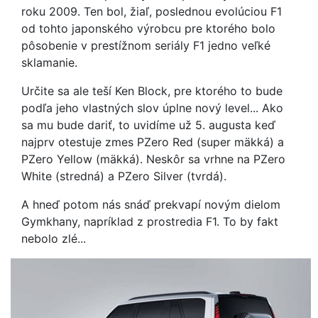
roku 2009. Ten bol, žiaľ, poslednou evolúciou F1
od tohto japonského výrobcu pre ktorého bolo
pôsobenie v prestížnom seriály F1 jedno veľké
sklamanie.
Určite sa ale teší Ken Block, pre ktorého to bude
podľa jeho vlastných slov úplne nový level... Ako
sa mu bude dariť, to uvidíme už 5. augusta keď
najprv otestuje zmes PZero Red (super mäkká) a
PZero Yellow (mäkká). Neskôr sa vrhne na PZero
White (stredná) a PZero Silver (tvrdá).
A hneď potom nás snáď prekvapí novým dielom
Gymkhany, napríklad z prostredia F1. To by fakt
nebolo zlé...