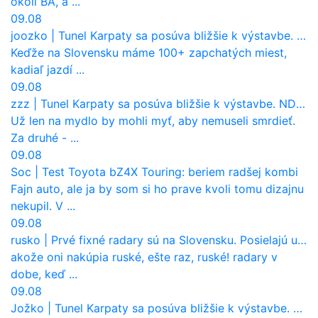
okolí BA, a ...
09.08
joozko
|
Tunel Karpaty sa posúva bližšie k výstavbe. NDS urobila dôležitý krok
Keďže na Slovensku máme 100+ zapchatých miest,
kadiaľ jazdí ...
09.08
zzz
|
Tunel Karpaty sa posúva bližšie k výstavbe. NDS urobila dôležitý krok
Už len na mydlo by mohli myť, aby nemuseli smrdieť.
Za druhé - ...
09.08
Soc
|
Test Toyota bZ4X Touring: beriem radšej kombi
Fajn auto, ale ja by som si ho prave kvoli tomu dizajnu
nekupil. V ...
09.08
rusko
|
Prvé fixné radary sú na Slovensku. Posielajú už pokuty? Ukáže ich Waze?
akože oni nakúpia ruské, ešte raz, ruské! radary v
dobe, keď ...
09.08
Jožko
|
Tunel Karpaty sa posúva bližšie k výstavbe. NDS urobila dôležitý krok