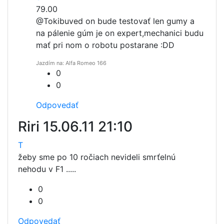
79.00
@Tokibu
ved on bude testovať len gumy a
na pálenie gúm je on expert,mechanici budu
mať pri nom o robotu postarane :DD
Jazdím na: Alfa Romeo 166
0
0
Odpovedať
Riri
15.06.11 21:10
T
žeby sme po 10 ročiach nevideli smrťelnú
nehodu v F1 .....
0
0
Odpovedať