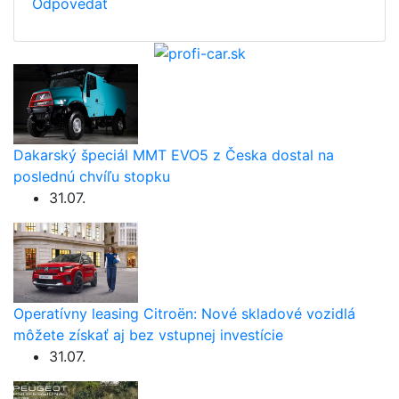
Odpovedať
Dakarský špeciál MMT EVO5 z Česka dostal na
poslednú chvíľu stopku
31.07.
Operatívny leasing Citroën: Nové skladové vozidlá
môžete získať aj bez vstupnej investície
31.07.