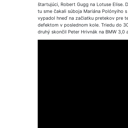
štartujúci, Robert Gugg na Lotuse Elise. 
tu sme čakali súboja Mariána Polónyiho 
vypadol hneď na začiatku pretekov pre t
defektom v poslednom kole. Triedu do 
druhý skončil Peter Hrivnák na BMW 3,0 