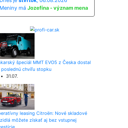
Dnes je
štvrtok
, 06.08.2026
Meniny má
Jozefína - význam mena
karský špeciál MMT EVO5 z Česka dostal
 poslednú chvíľu stopku
31.07.
eratívny leasing Citroën: Nové skladové
zidlá môžete získať aj bez vstupnej
vestície