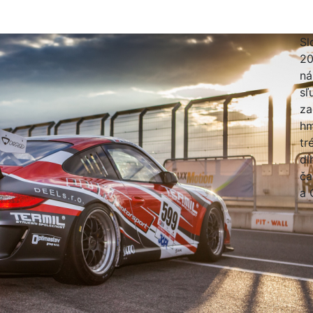
Sl
20
ná
sľ
za
hm
tr
dl
ča
a 