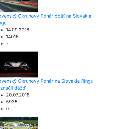
ovenský Okruhový Pohár opäť na Slovakia
ngu
14.09.2018
14015
7
ovenský Okruhový Pohár na Slovakia Ringu
značil dážď
20.07.2018
5935
0