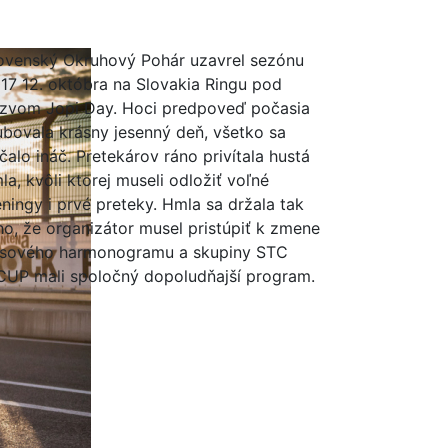
ovenský Okruhový Pohár uzavrel sezónu
17 12. októbra na Slovakia Ringu pod
zvom Jopi Day. Hoci predpoveď počasia
ubovala krásny jesenný deň, všetko sa
čalo ináč. Pretekárov ráno privítala hustá
la, kvôli ktorej museli odložiť voľné
éningy i prvé preteky. Hmla sa držala tak
ho, že organizátor musel pristúpiť k zmene
sového harmonogramu a skupiny STC
CUP mali spoločný dopoludňajší program.