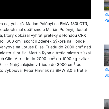
Sl
Pa
va najrýchlejší Marián Polónyi na BMW 130i GTR,
retekoch mal opäť smolu Marián Polónyi, dostal
gha, ktorý dokázal vyhrať preteky s Hondou CRX
3
 do 1600 cm
skončil Zdeněk Sýkora na Honde
3
 Vanyová na Lotuse Elise. Triedu do 2000 cm
nad
esto si prišiel Martin Ryba a tretie miesto získal
3
och Clio. V triede do 2000 cm
do 1000 kg zvíťazil
3
Elise. Najrýchlejším v triede do 3000 cm
bol
Sl
 vybojoval Peter Hrivnák na BMW 3,0 a tretie
Sl