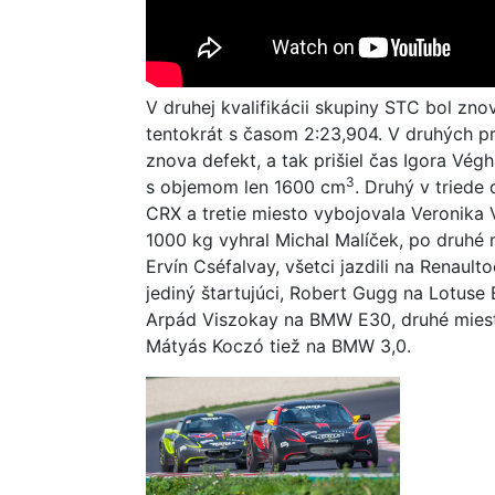
V druhej kvalifikácii skupiny STC bol zno
tentokrát s časom 2:23,904. V druhých p
znova defekt, a tak prišiel čas Igora Vé
3
s objemom len 1600 cm
. Druhý v triede
CRX a tretie miesto vybojovala Veronika
1000 kg vyhral Michal Malíček, po druhé mi
Ervín Cséfalvay, všetci jazdili na Renault
jediný štartujúci, Robert Gugg na Lotuse 
Arpád Viszokay na BMW E30, druhé miesto
Mátyás Koczó tiež na BMW 3,0.