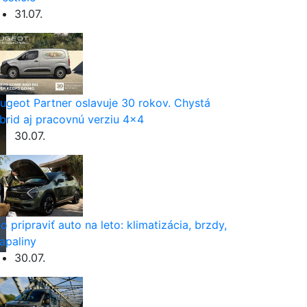
31.07.
ugeot Partner oslavuje 30 rokov. Chystá
brid aj pracovnú verziu 4×4
30.07.
o pripraviť auto na leto: klimatizácia, brzdy,
apaliny
30.07.