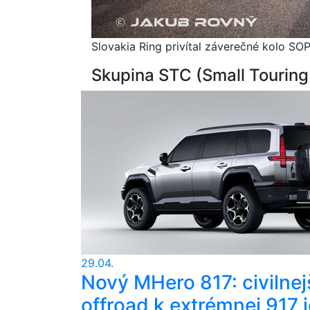
Slovakia Ring privítal záverečné kolo SO
Skupina STC (Small Touring
29.04.
Nový MHero 817: civilnej
offroad k extrémnej 917 j