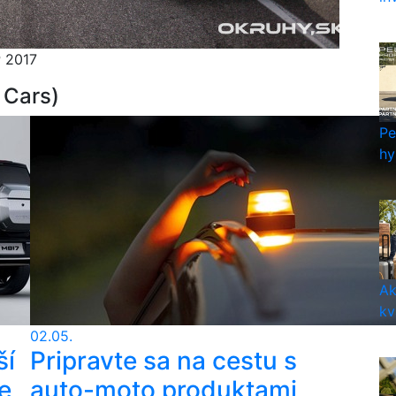
P 2017
 Cars)
Pe
hy
Ak
kv
02.05.
ší
Pripravte sa na cestu s
e
auto-moto produktami