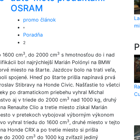
OSRAM
La
promo článok
mi
Poradňa
2
P
3
3
o 1600 cm
, do 2000 cm
s hmotnosťou do i nad
lifikácii bol najrýchlejší Marián Polónyi na BMW
rvé miesto na štarte. Jazdcov bolo na trati veľa,
li spojené. Hneď po štarte prišla napínavá prvá
iroslav Stibravy na Honde Civic. Našťastie to všetci
Ra
eteky po dramatickom priebehu vyhral Michal
Cu
3
nstvo aj v triede do 2000 cm
nad 1000 kg, druhý
 na Renaulte Clio a tretie miesto získal Marián
iesto v pretekoch vybojoval výborným výkonom
3
vo vyhral triedu do 1600 cm
, druhé miesto v tejto
na Honde CRX a po tretie miesto si prišla
3
ede do 2000 cm
do 1000 kg zvíťazil jediný