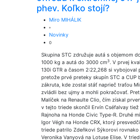
phev. Koľko stojí?
Miro MIHÁLIK
Novinky
0
Skupina STC združuje autá s objemom d
3
1000 kg a autá do 3000 cm
. V prvej kva
130i GTR a časom 2:22,268 si vybojoval p
pretože prvé preteky skupín STC a CUP bo
zákruta, kde zostal stáť naprieč traťou M
zvládli bez ujmy a mohli pokračovať. Pr
Malíček na Renaulte Clio, čím získal prve
v tejto triede skončil Ervín Cséfalvay tiež
Rajnoha na Honde Civic Type-R. Druhé m
Igor Végh na Honde CRX, ktorý presvedči
triede patrilo Zdeňkovi Sýkorovi rovnako 
Veronika Vanyová na Lotuse Elise. V tri