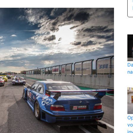
Da
na
Op
vo
in