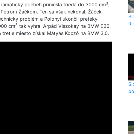
3
Dramatický priebeh priniesla trieda do 3000 cm
,
s Petrom Žáčkom. Ten sa však nekonal, Žáček
Sl
echnický problém a Polónyi ukončil preteky
Ri
3
3000 cm
tak vyhral Arpád Viszokay na BMW E30,
a tretie miesto získal Mátyás Koczó na BMW 3,0.
Sl
po