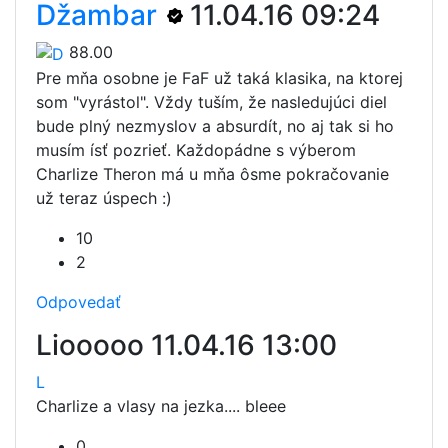
Džambar
11.04.16 09:24
88.00
Pre mňa osobne je FaF už taká klasika, na ktorej
som "vyrástol". Vždy tuším, že nasledujúci diel
bude plný nezmyslov a absurdít, no aj tak si ho
musím ísť pozrieť. Každopádne s výberom
Charlize Theron má u mňa ôsme pokračovanie
už teraz úspech :)
10
2
Odpovedať
Liooooo
11.04.16 13:00
L
Charlize a vlasy na jezka.... bleee
0