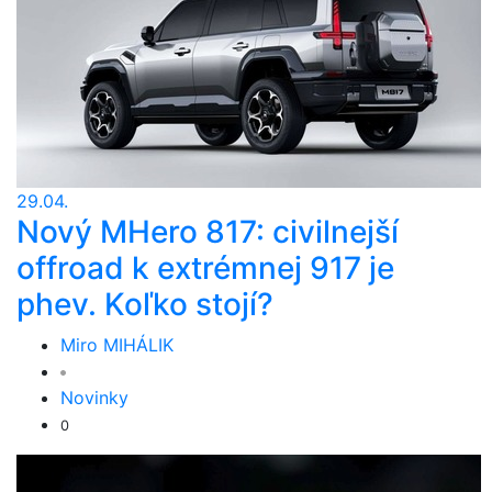
29.04.
Nový MHero 817: civilnejší
offroad k extrémnej 917 je
phev. Koľko stojí?
Miro MIHÁLIK
Novinky
0