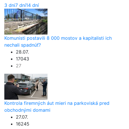
3 dni
7 dní
14 dní
Komunisti postavili 8 000 mostov a kapitalisti ich
nechali spadnúť?
28.07.
17043
27
Kontrola firemných áut mieri na parkoviská pred
obchodnými domami
27.07.
16245