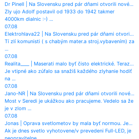
Dr Pinell
|
Na Slovensku pred pár dňami otvorili nové mosty, ktoré to sú?
Zly ujo Adolf postavil od 1933 do 1942 takmer
4000km dialnic :-) ...
07.08
Elektrohlava22
|
Na Slovensku pred pár dňami otvorili nové mosty, ktoré to sú?
Tí zlí komunisti ( s chabým mater.a stroj.vybavením) za
...
07.08
Realita____
|
Maserati malo byť čisto elektrické. Teraz zisťuje, že potrebuje nový osemvalcový motor
Je vtipné ako zúfalo sa snažiš každého zlyhanie hodiť
na ...
07.08
Jano-NR
|
Na Slovensku pred pár dňami otvorili nové mosty, ktoré to sú?
Most v Seredi je ukážkou ako pracujeme. Vedelo sa že
je v zlom ...
07.08
Jonas
|
Oprava svetlometov by mala byť normou. Jeden nový dnes stojí priemerne 1251 eur!
Ak je dnes svetlo vyhotovene/v prevedeni Full-LED, je
neopravitelne ...