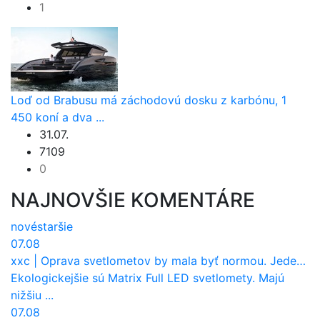
1
Loď od Brabusu má záchodovú dosku z karbónu, 1
450 koní a dva ...
31.07.
7109
0
NAJNOVŠIE KOMENTÁRE
nové
staršie
07.08
xxc
|
Oprava svetlometov by mala byť normou. Jeden nový dnes stojí priemerne 1251 eur!
Ekologickejšie sú Matrix Full LED svetlomety. Majú
nižšiu ...
07.08