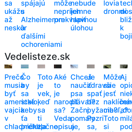
sa
spájajú
môže
nebude
lovia
tec
ukážu
s
nepríjemne
ich
dronmi
dos
až
Alzheimerom
prekvapiť
hlavnou
bli
neskôr
a
úlohou
k
ďalšími
boj
ochoreniami
Vedelisteze.sk
Prečo
Čo
Toto
Aké
Chceš
Je
Môže
Aj
musia
by
je
to
naučiť
zdravšie
sa
opi
byť
sa
vek,
je
psa
spať
jesť
nie
americké
stalo,
keď
narodiť
plávať?
bez
naklíčen
má
vajcia
keby
sa
sa?
Začni
pyžama?
cibuľa?
„do
v
ťa
ti
Veda
pomaly
Pozri
Toto
mil
chladničke,
prehltla
začne
opisuje,
a
sa,
si
po