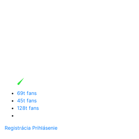
69t fans
45t fans
128t fans
Registrácia
Prihlásenie