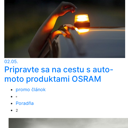
02.05.
Pripravte sa na cestu s auto-
moto produktami OSRAM
promo článok
Poradňa
2