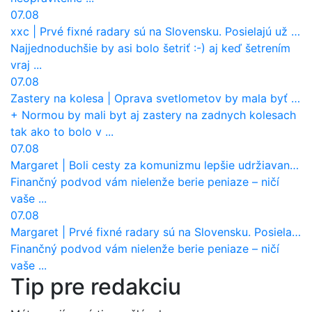
07.08
xxc
|
Prvé fixné radary sú na Slovensku. Posielajú už pokuty? Ukáže ich Waze?
Najjednoduchšie by asi bolo šetriť :-) aj keď šetrením
vraj ...
07.08
Zastery na kolesa
|
Oprava svetlometov by mala byť normou. Jeden nový dnes stojí priemerne 1251 eur!
+ Normou by mali byt aj zastery na zadnych kolesach
tak ako to bolo v ...
07.08
Margaret
|
Boli cesty za komunizmu lepšie udržiavané ako dnes?
Finančný podvod vám nielenže berie peniaze – ničí
vaše ...
07.08
Margaret
|
Prvé fixné radary sú na Slovensku. Posielajú už pokuty? Ukáže ich Waze?
Finančný podvod vám nielenže berie peniaze – ničí
vaše ...
Tip pre redakciu