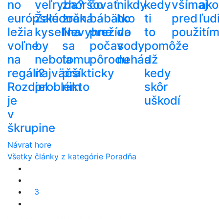
no
veľryba?
zhoršovať
čo
nikdy
kedy
všímaj
ako
európske
Žalúdočná
zrak.
bábätko
ho
ti
pred
ľud
ležia
kyselina
Nevyhne
prežíva
do
to
použití
voľne
by
sa
počas
vody
pomôže
na
nebola
tomu
pôrodu
nehádž
a
regáli?
najväčší
prakticky
kedy
Rozdiel
problém
nikto
skôr
je
uškodí
v
škrupine
Návrat hore
Všetky články z kategórie Poradňa
3