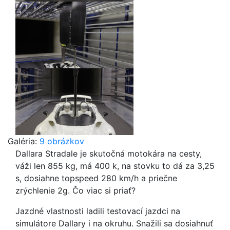
Galéria:
9 obrázkov
Dallara Stradale je skutočná motokára na cesty,
váži len 855 kg, má 400 k, na stovku to dá za 3,25
s, dosiahne topspeed 280 km/h a priečne
zrýchlenie 2g. Čo viac si priať?
Jazdné vlastnosti ladili testovací jazdci na
simulátore Dallary i na okruhu. Snažili sa dosiahnuť