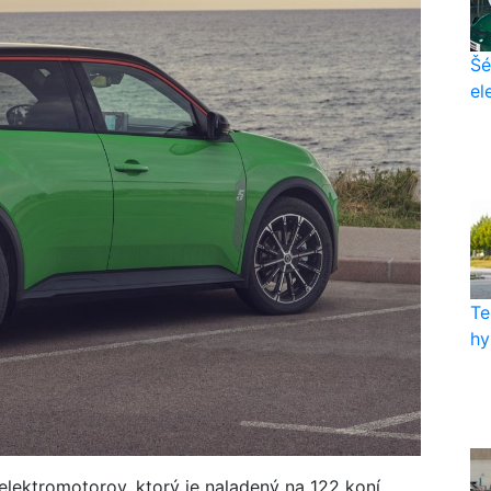
Šé
el
Te
hy
elektromotorov, ktorý je naladený na 122 koní,