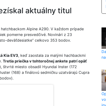
získal aktuálny titul
ým hatchbackom Alpine A290. V každom prípade
niek pomerne presvedčivé. Novinári z 23
vesto-deväťdesiatke“ celkovo 353 bodov.
Da
ká Kia EV3
, keď zaostala za malými hachbackmi
na
v.
Tretia priečka v tohtoročnej ankete patrí opäť
 štvrté miesto obsadil Hyundai Inster (172
 Duster (168) a finálovú sedmičku uzatvárajú Cupra
 bodov).
Op
vo
in