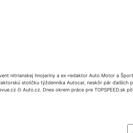
vent nitrianskej hnojariny a ex-redaktor Auto Motor a Špor
daktorskú stoličku týždenníka Autocar, neskôr pár ďalších p
evue.cz či Auto.cz. Dnes okrem práce pre TOPSPEED.sk pôs