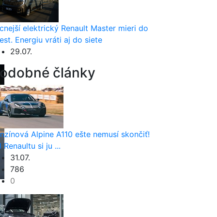
cnejší elektrický Renault Master mieri do
est. Energiu vráti aj do siete
29.07.
odobné články
nzínová Alpine A110 ešte nemusí skončiť!
 Renaultu si ju ...
31.07.
786
0