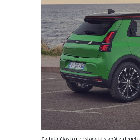
Za túto čiastku dostanete slabší z dvoch 