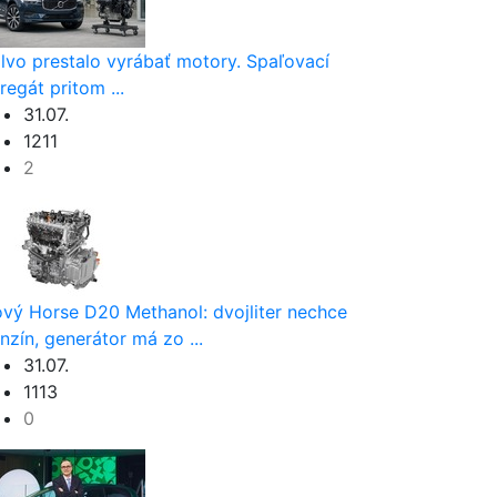
lvo prestalo vyrábať motory. Spaľovací
regát pritom ...
31.07.
1211
2
vý Horse D20 Methanol: dvojliter nechce
nzín, generátor má zo ...
31.07.
1113
0