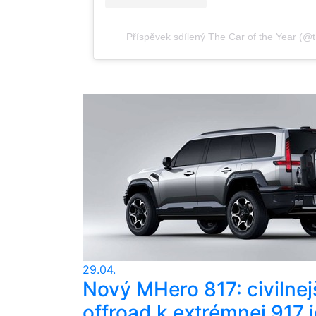
Příspěvek sdílený The Car of the Year (@t
29.04.
Nový MHero 817: civilnej
offroad k extrémnej 917 j