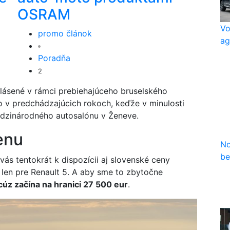
OSRAM
Vo
promo článok
ag
Poradňa
2
hlásené v rámci prebiehajúceho bruselského
o v predchádzajúcich rokoch, keďže v minulosti
edzinárodného autosalónu v Ženeve.
enu
No
be
s tentokrát k dispozícii aj slovenské ceny
í len pre Renault 5. A aby sme to zbytočne
úz začína na hranici 27 500 eur
.