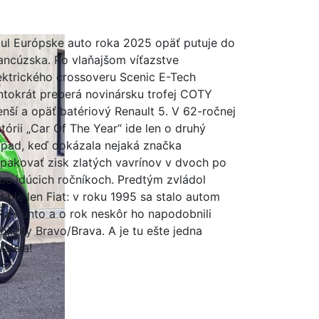
tul Európske auto roka 2025 opäť putuje do
ancúzska. Po vlaňajšom víťazstve
ektrického crossoveru Scenic E-Tech
ntokrát preberá novinársku trofej COTY
nší a opäť batériový Renault 5. V 62-ročnej
stórii „Car Of The Year“ ide len o druhý
ípad, keď dokázala nejaká značka
pakovať zisk zlatých vavrínov v dvoch po
be idúcich ročníkoch. Predtým zvládol
uble len Fiat: v roku 1995 sa stalo autom
ka Punto a o rok neskôr ho napodobnili
ojičky Bravo/Brava. A je tu ešte jedna
ralela!