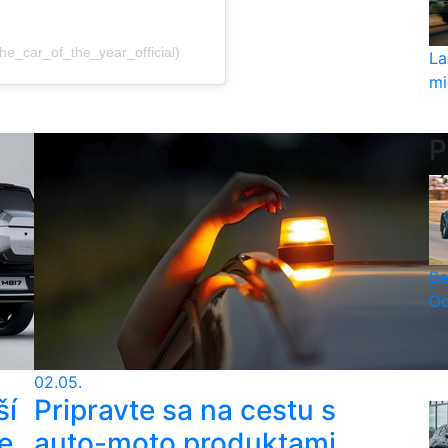
he_car_of_the_year_official)
La
mi
P
Be
Od
02.05.
ší
Pripravte sa na cestu s
e
auto-moto produktami