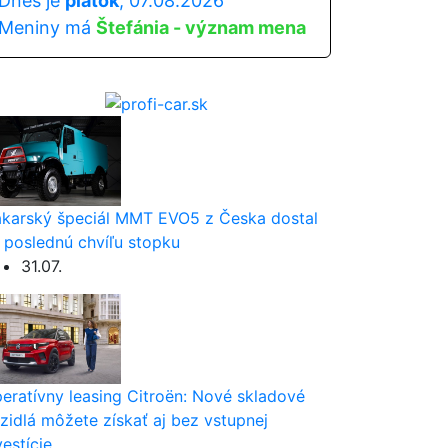
Dnes je
piatok
, 07.08.2026
Meniny má
Štefánia - význam mena
karský špeciál MMT EVO5 z Česka dostal
 poslednú chvíľu stopku
31.07.
eratívny leasing Citroën: Nové skladové
zidlá môžete získať aj bez vstupnej
vestície