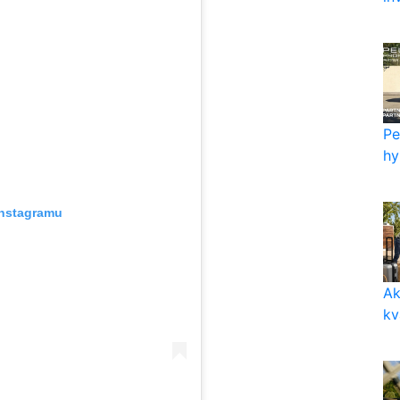
Pe
hy
Instagramu
Ak
kv