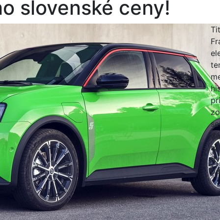
ho slovenské ceny!
Ti
Fr
el
te
me
hi
pr
zo
se
do
ro
dv
pa