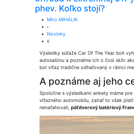
phev. Koľko stojí?
Miro MIHÁLIK
Novinky
0
Výsledky súťaže Car Of The Year boli vy
autosalónu a poznáme ich o čosi skôr ak
bol víťaz tradične odhaľovaný v rámci m
A poznáme aj jeho c
Spoločne s výsledkami ankety máme pre vá
víťazného automobilu, zatiaľ to však plat
nenaťahovali,
päťdverový batériový Franc