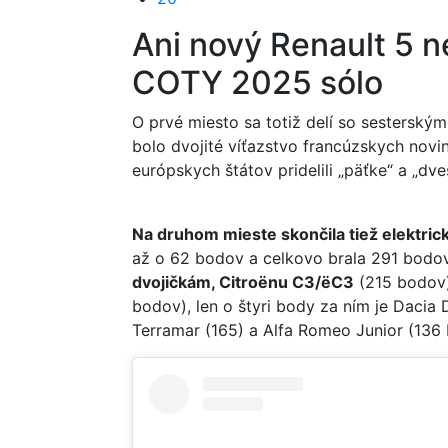
Ani nový Renault 5 ne
COTY 2025 sólo
O prvé miesto sa totiž delí so sestersk
bolo dvojité víťazstvo francúzskych novi
európskych štátov pridelili „päťke“ a „d
Na druhom mieste skončila tiež elektric
až o 62 bodov a celkovo brala 291 bodo
dvojičkám, Citroënu C3/ëC3
(215 bodov),
bodov), len o štyri body za ním je Dacia
Terramar (165) a Alfa Romeo Junior (136