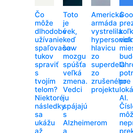
Čo
Toto
Americká
Goo
môže
je
armáda
prez
dlhodobé
vek,
vystrelila
koľ
užívanie
keď
hypersonic
voľ
spaľovačov
sa v
hlavicu
mie
tukov
mozgu
zo
bud
spraviť
spúšťa
superdela
Chr
s
veľká
zo
pot
tvojím
zmena.
zrušeného
pre
telom?
Vedci
projektu
lok
Niektoré
ju
AI.
následky
spájajú
Čísl
sa
s
mô
ukážu
Alzheimerom
nep
až
a
pre