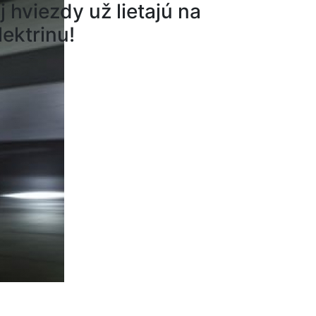
j hviezdy už lietajú na
lektrinu!