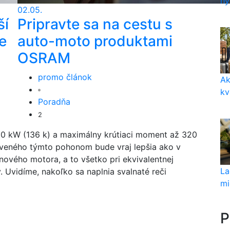
hy
02.05.
ší
Pripravte sa na cestu s
e
auto-moto produktami
OSRAM
promo článok
Ak
kv
Poradňa
2
00 kW (136 k) a maximálny krútiaci moment až 320
veného týmto pohonom bude vraj lepšia ako v
nového motora, a to všetko pri ekvivalentnej
La
y. Uvidíme, nakoľko sa naplnia svalnaté reči
mi
P