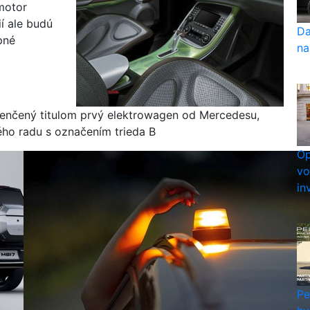
motor
í ale budú
Da
pné
na
enčený titulom prvý elektrowagen od Mercedesu,
ého radu s označením trieda B
Op
vo
in
Pe