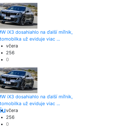
nom
W iX3 dosahiahlo na ďalší míľnik,
tomobilka už eviduje viac ...
včera
256
0
W iX3 dosahiahlo na ďalší míľnik,
tomobilka už eviduje viac ...
iu
včera
256
0