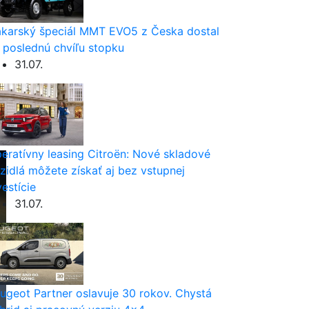
karský špeciál MMT EVO5 z Česka dostal
 poslednú chvíľu stopku
31.07.
eratívny leasing Citroën: Nové skladové
zidlá môžete získať aj bez vstupnej
vestície
31.07.
ugeot Partner oslavuje 30 rokov. Chystá