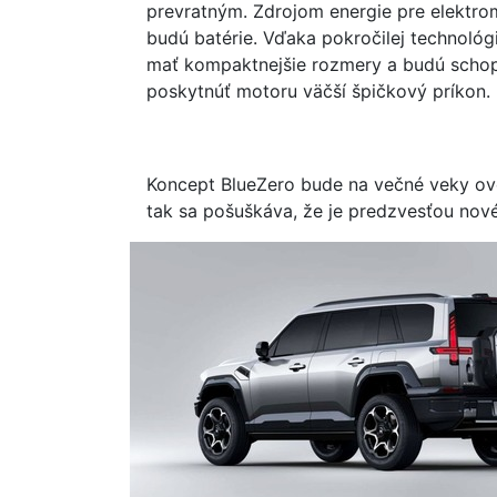
prevratným. Zdrojom energie pre elektro
budú batérie. Vďaka pokročilej technológi
mať kompaktnejšie rozmery a budú scho
poskytnúť motoru väčší špičkový príkon.
Koncept BlueZero bude na večné veky ov
tak sa pošuškáva, že je predzvesťou nov