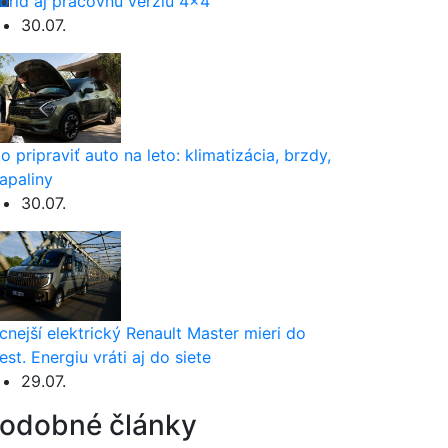
brid aj pracovnú verziu 4×4
30.07.
o pripraviť auto na leto: klimatizácia, brzdy,
apaliny
30.07.
cnejší elektrický Renault Master mieri do
est. Energiu vráti aj do siete
29.07.
odobné články