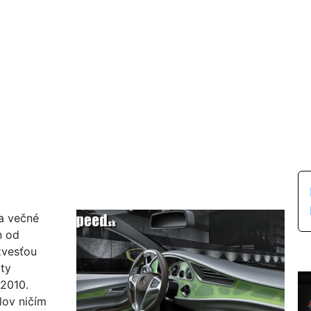
a večné
n od
zvesťou
lty
 2010.
lov ničím