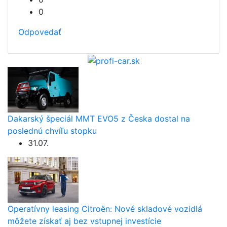
0
Odpovedať
Dakarský špeciál MMT EVO5 z Česka dostal na
poslednú chvíľu stopku
31.07.
Operatívny leasing Citroën: Nové skladové vozidlá
môžete získať aj bez vstupnej investície