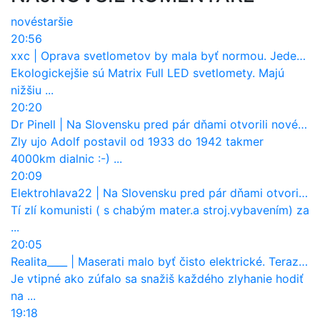
nové
staršie
20:56
xxc
|
Oprava svetlometov by mala byť normou. Jeden nový dnes stojí priemerne 1251 eur!
Ekologickejšie sú Matrix Full LED svetlomety. Majú
nižšiu ...
20:20
Dr Pinell
|
Na Slovensku pred pár dňami otvorili nové mosty, ktoré to sú?
Zly ujo Adolf postavil od 1933 do 1942 takmer
4000km dialnic :-) ...
20:09
Elektrohlava22
|
Na Slovensku pred pár dňami otvorili nové mosty, ktoré to sú?
Tí zlí komunisti ( s chabým mater.a stroj.vybavením) za
...
20:05
Realita____
|
Maserati malo byť čisto elektrické. Teraz zisťuje, že potrebuje nový osemvalcový motor
Je vtipné ako zúfalo sa snažiš každého zlyhanie hodiť
na ...
19:18