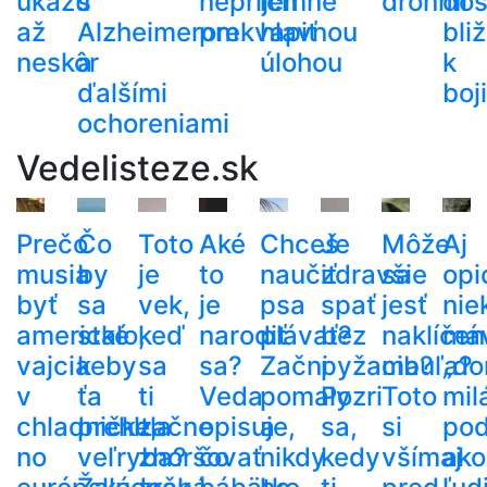
ukážu
s
nepríjemne
ich
dronmi
dos
až
Alzheimerom
prekvapiť
hlavnou
bli
neskôr
a
úlohou
k
ďalšími
boj
ochoreniami
Vedelisteze.sk
Prečo
Čo
Toto
Aké
Chceš
Je
Môže
Aj
musia
by
je
to
naučiť
zdravšie
sa
opi
byť
sa
vek,
je
psa
spať
jesť
nie
americké
stalo,
keď
narodiť
plávať?
bez
naklíčen
má
vajcia
keby
sa
sa?
Začni
pyžama?
cibuľa?
„do
v
ťa
ti
Veda
pomaly
Pozri
Toto
mil
chladničke,
prehltla
začne
opisuje,
a
sa,
si
po
no
veľryba?
zhoršovať
čo
nikdy
kedy
všímaj
ako