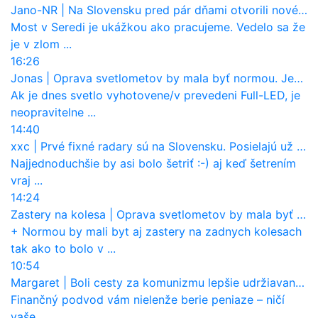
Jano-NR
|
Na Slovensku pred pár dňami otvorili nové mosty, ktoré to sú?
Most v Seredi je ukážkou ako pracujeme. Vedelo sa že
je v zlom ...
16:26
Jonas
|
Oprava svetlometov by mala byť normou. Jeden nový dnes stojí priemerne 1251 eur!
Ak je dnes svetlo vyhotovene/v prevedeni Full-LED, je
neopravitelne ...
14:40
xxc
|
Prvé fixné radary sú na Slovensku. Posielajú už pokuty? Ukáže ich Waze?
Najjednoduchšie by asi bolo šetriť :-) aj keď šetrením
vraj ...
14:24
Zastery na kolesa
|
Oprava svetlometov by mala byť normou. Jeden nový dnes stojí priemerne 1251 eur!
+ Normou by mali byt aj zastery na zadnych kolesach
tak ako to bolo v ...
10:54
Margaret
|
Boli cesty za komunizmu lepšie udržiavané ako dnes?
Finančný podvod vám nielenže berie peniaze – ničí
vaše ...