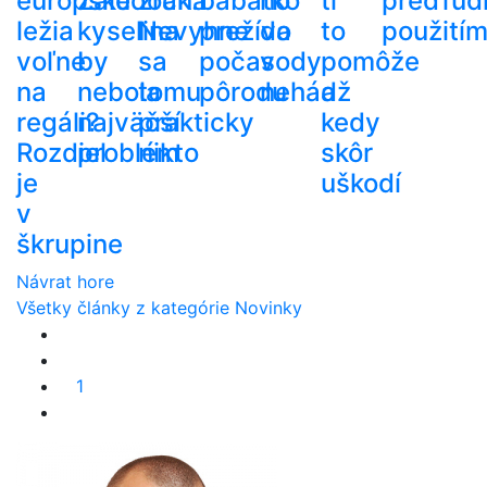
európske
Žalúdočná
zrak.
bábätko
ho
ti
pred
ľud
ležia
kyselina
Nevyhne
prežíva
do
to
použití
voľne
by
sa
počas
vody
pomôže
na
nebola
tomu
pôrodu
nehádž
a
regáli?
najväčší
prakticky
kedy
Rozdiel
problém
nikto
skôr
je
uškodí
v
škrupine
Návrat hore
Všetky články z kategórie Novinky
1