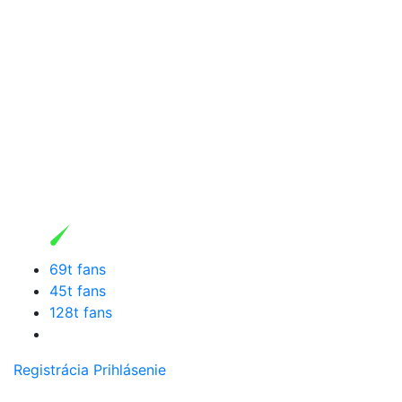
69t fans
45t fans
128t fans
Registrácia
Prihlásenie