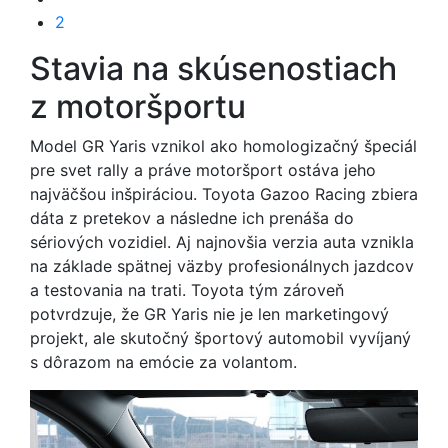
2
Stavia na skúsenostiach
z motoršportu
Model GR Yaris vznikol ako homologizačný špeciál
pre svet rally a práve motoršport ostáva jeho
najväčšou inšpiráciou. Toyota Gazoo Racing zbiera
dáta z pretekov a následne ich prenáša do
sériových vozidiel. Aj najnovšia verzia auta vznikla
na základe spätnej väzby profesionálnych jazdcov
a testovania na trati. Toyota tým zároveň
potvrdzuje, že GR Yaris nie je len marketingový
projekt, ale skutočný športový automobil vyvíjaný
s dôrazom na emócie za volantom.