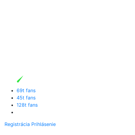
69t fans
45t fans
128t fans
Registrácia
Prihlásenie