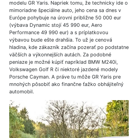
modelu GR Yaris. Napriek tomu, že technicky ide o
mimoriadne špeciálne auto, jeho cena sa dnes v
Európe pohybuje na úrovni približne 50 000 eur
(výbava Dynamic stojí 45 990 eur, Aero
Performance 49 990 eur) a s príplatkovou
výbavou bude ešte drahšia. To už je cenová
hladina, kde zákazník začína pozerať po podstatne
väčších a výkonnejších autách. Za podobné
peniaze je možné kúpiť napríklad BMW M240i,
Volkswagen Golf R či niektoré jazdené modely
Porsche Cayman. A práve tu môže GR Yaris pre
mnohých pôsobiť ako finančne ťažko obhájiteľný
automobil.