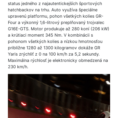
status jedného z najautentickejších športových
hatchbackov na trhu. Auto využíva špeciálne
upravenú platformu, pohon všetkých kolies GR-
Four a výkonný 1,6-litrový preplňovaný trojvalec
G16E-GTS. Motor produkuje až 280 koní (206 kW)
a krútiaci moment 345 Nm. V kombinácii s
pohonom všetkých kolies a nízkou hmotnosťou
približne 1280 až 1300 kilogramov dokáže GR
Yaris zrýchliť z 0 na 100 km/h za 5,2 sekundy.
Maximálna rýchlosť je elektronicky obmedzená na
230 km/h.