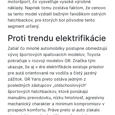
motoršport, čo vysvetľuje vysoké výrobné
náklady. Napriek tomu zostáva faktom, že cenovo
sa tento model vzdialil bežným fanúšikom ostrých
hatchbackov, pre ktorých bol pôvodne tento
segment určený.
Proti trendu elektrifikácie
Zatiaľ čo mnohé automobilky postupne obmedzujú
vývoj športových spaľovacích modelov, Toyota
pokračuje v rozvoji modelov GR. Značka tým
ukazuje, že aj v ére elektrifikácie existuje priestor
pre autá orientované na vodiča a čistý jazdný
zážitok. GR Yaris preto ostáva jedným z
posledných zástupcov „oldschoolových“
športových hatchbackov, ktoré ponúkajú
manuálnu prevodovku, nízku hmotnosť, agresívny
mechanický charakter a minimum kompromisov v
prospech komfortu. Práve preto si auto získalo