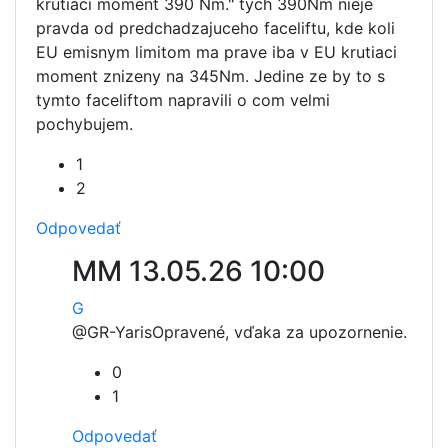
krútiaci moment 390 Nm." tych 390Nm nieje
pravda od predchadzajuceho faceliftu, kde koli
EU emisnym limitom ma prave iba v EU krutiaci
moment znizeny na 345Nm. Jedine ze by to s
tymto faceliftom napravili o com velmi
pochybujem.
1
2
Odpovedať
MM
13.05.26 10:00
G
@GR-Yaris
Opravené, vďaka za upozornenie.
0
1
Odpovedať