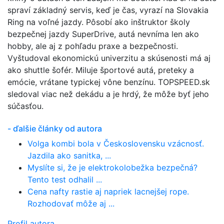
spraví základný servis, keď je čas, vyrazí na Slovakia
Ring na voľné jazdy. Pôsobí ako inštruktor školy
bezpečnej jazdy SuperDrive, autá nevníma len ako
hobby, ale aj z pohľadu praxe a bezpečnosti.
Vyštudoval ekonomickú univerzitu a skúsenosti má aj
ako shuttle šofér. Miluje športové autá, preteky a
emócie, vrátane typickej vône benzínu. TOPSPEED.sk
sledoval viac než dekádu a je hrdý, že môže byť jeho
súčasťou.
- ďalšie články od autora
Volga kombi bola v Československu vzácnosť.
Jazdila ako sanitka, ...
Myslíte si, že je elektrokolobežka bezpečná?
Tento test odhalil ...
Cena nafty rastie aj napriek lacnejšej rope.
Rozhodovať môže aj ...
Profil autora