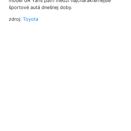
model GR Yaris patrí medzi najcharakternejšie
športové autá dnešnej doby.
zdroj:
Toyota