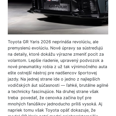
Toyota GR Yaris 2026 neprináša revolúciu, ale
premyslenú evolúciu. Nové úpravy sa sústreďujú
na detaily, ktoré dokážu výrazne zmeniť pocit za
volantom. Lepšie riadenie, upravený podvozok a
nové pneumatiky robia z už tak výnimočného auta
ešte ostrejší nástroj pre nadšencov športovej
jazdy. Na jednej strane ide o jedno z najlepších
vodičských áut súčasnosti — ľahké, brutálne agilné
a technicky fascinujúce. Na druhej strane však
treba povedať, že cenovka začína byť pre
mnohých fanúšikov jednoducho príliš vysoká. Aj
napriek tomu však Toyota opäť dokazuje, že