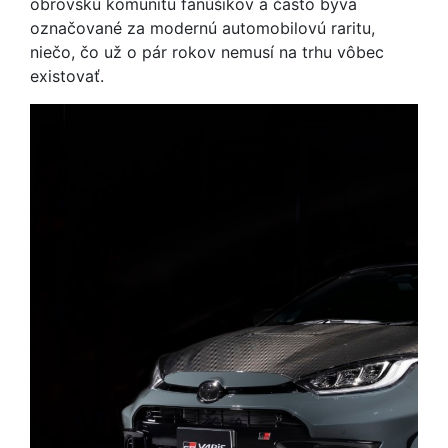
obrovskú komunitu fanúšikov a často býva
označované za modernú automobilovú raritu,
niečo, čo už o pár rokov nemusí na trhu vôbec
existovať.