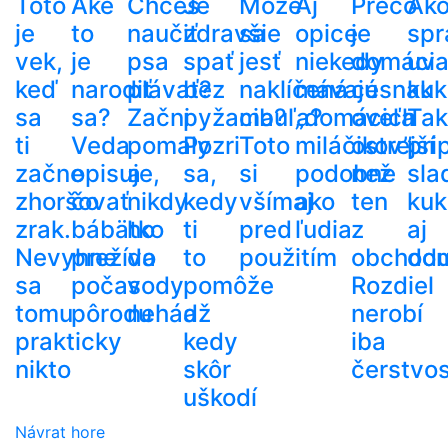
Toto
Aké
Chceš
Je
Môže
Aj
Prečo
Ak
je
to
naučiť
zdravšie
sa
opice
je
spr
vek,
je
psa
spať
jesť
niekedy
domáci
uva
keď
narodiť
plávať?
bez
naklíčená
mávajú
cesnak
kuk
sa
sa?
Začni
pyžama?
cibuľa?
„domácich
oveľa
Tak
ti
Veda
pomaly
Pozri
Toto
miláčikov”
ostrejší
pri
začne
opisuje,
a
sa,
si
podobne
než
sla
zhoršovať
čo
nikdy
kedy
všímaj
ako
ten
kuk
zrak.
bábätko
ho
ti
pred
ľudia
z
aj
Nevyhne
prežíva
do
to
použitím
obchod
do
sa
počas
vody
pomôže
Rozdiel
tomu
pôrodu
nehádž
a
nerobí
prakticky
kedy
iba
nikto
skôr
čerstvos
uškodí
Návrat hore