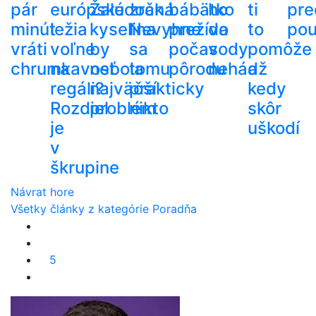
pár
európske
Žalúdočná
zrak.
bábätko
ho
ti
pre
minút
ležia
kyselina
Nevyhne
prežíva
do
to
pou
vráti
voľne
by
sa
počas
vody
pomôže
chrumkavosť
na
nebola
tomu
pôrodu
nehádž
a
regáli?
najväčší
prakticky
kedy
Rozdiel
problém
nikto
skôr
je
uškodí
v
škrupine
Návrat hore
Všetky články z kategórie Poradňa
5