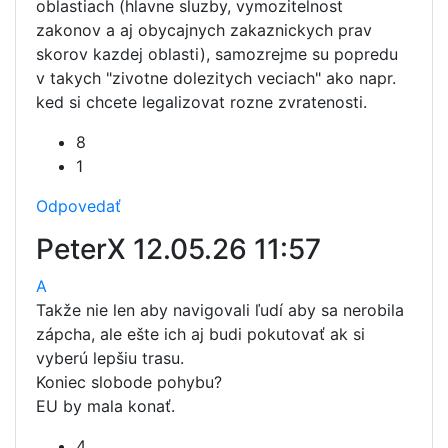
oblastiach (hlavne sluzby, vymozitelnost
zakonov a aj obycajnych zakaznickych prav
skorov kazdej oblasti), samozrejme su popredu
v takych "zivotne dolezitych veciach" ako napr.
ked si chcete legalizovat rozne zvratenosti.
8
1
Odpovedať
PeterX
12.05.26 11:57
A
Takže nie len aby navigovali ľudí aby sa nerobila
zápcha, ale ešte ich aj budi pokutovať ak si
vyberú lepšiu trasu.
Koniec slobode pohybu?
EU by mala konať.
4