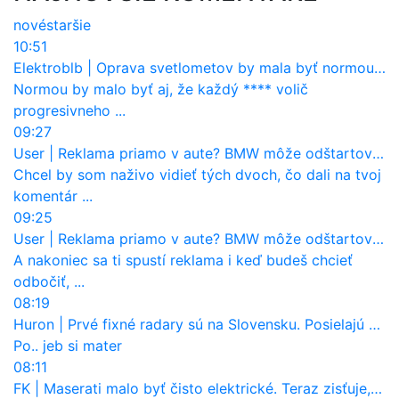
nové
staršie
10:51
Elektroblb
|
Oprava svetlometov by mala byť normou. Jeden nový dnes stojí priemerne 1251 eur!
Normou by malo byť aj, že každý **** volič
progresivneho ...
09:27
User
|
Reklama priamo v aute? BMW môže odštartovať nový trend
Chcel by som naživo vidieť tých dvoch, čo dali na tvoj
komentár ...
09:25
User
|
Reklama priamo v aute? BMW môže odštartovať nový trend
A nakoniec sa ti spustí reklama i keď budeš chcieť
odbočiť, ...
08:19
Huron
|
Prvé fixné radary sú na Slovensku. Posielajú už pokuty? Ukáže ich Waze?
Po.. jeb si mater
08:11
FK
|
Maserati malo byť čisto elektrické. Teraz zisťuje, že potrebuje nový osemvalcový motor