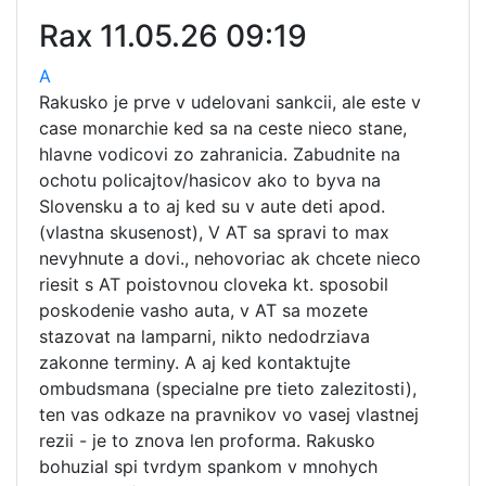
Rax
11.05.26 09:19
A
Rakusko je prve v udelovani sankcii, ale este v
case monarchie ked sa na ceste nieco stane,
hlavne vodicovi zo zahranicia. Zabudnite na
ochotu policajtov/hasicov ako to byva na
Slovensku a to aj ked su v aute deti apod.
(vlastna skusenost), V AT sa spravi to max
nevyhnute a dovi., nehovoriac ak chcete nieco
riesit s AT poistovnou cloveka kt. sposobil
poskodenie vasho auta, v AT sa mozete
stazovat na lamparni, nikto nedodrziava
zakonne terminy. A aj ked kontaktujte
ombudsmana (specialne pre tieto zalezitosti),
ten vas odkaze na pravnikov vo vasej vlastnej
rezii - je to znova len proforma. Rakusko
bohuzial spi tvrdym spankom v mnohych