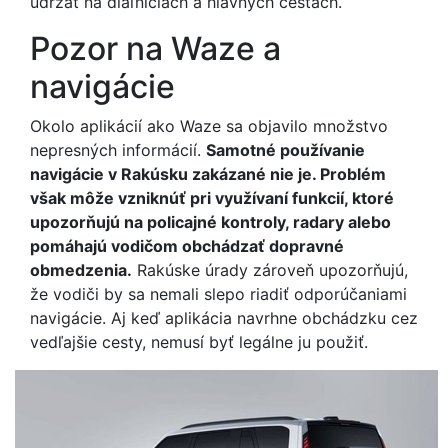
udržať na diaľniciach a hlavných cestách.
Pozor na Waze a
navigácie
Okolo aplikácií ako Waze sa objavilo množstvo
nepresných informácií.
Samotné používanie
navigácie v Rakúsku zakázané nie je. Problém
však môže vzniknúť pri využívaní funkcií, ktoré
upozorňujú na policajné kontroly, radary alebo
pomáhajú vodičom obchádzať dopravné
obmedzenia.
Rakúske úrady zároveň upozorňujú,
že vodiči by sa nemali slepo riadiť odporúčaniami
navigácie. Aj keď aplikácia navrhne obchádzku cez
vedľajšie cesty, nemusí byť legálne ju použiť.