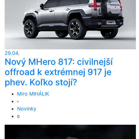
29.04.
Nový MHero 817: civilnejší
offroad k extrémnej 917 je
phev. Koľko stojí?
Miro MIHÁLIK
Novinky
0