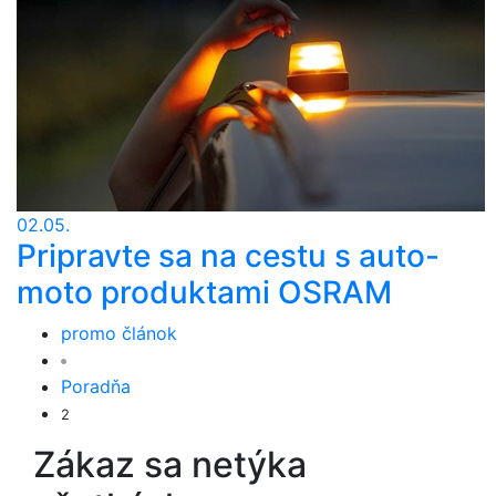
02.05.
Pripravte sa na cestu s auto-
moto produktami OSRAM
promo článok
Poradňa
2
Zákaz sa netýka