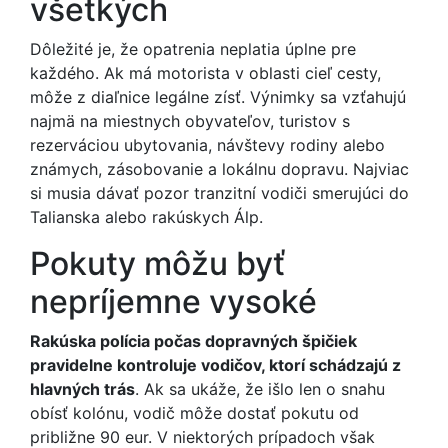
všetkých
Dôležité je, že opatrenia neplatia úplne pre
každého. Ak má motorista v oblasti cieľ cesty,
môže z diaľnice legálne zísť. Výnimky sa vzťahujú
najmä na miestnych obyvateľov, turistov s
rezerváciou ubytovania, návštevy rodiny alebo
známych, zásobovanie a lokálnu dopravu. Najviac
si musia dávať pozor tranzitní vodiči smerujúci do
Talianska alebo rakúskych Álp.
Pokuty môžu byť
nepríjemne vysoké
Rakúska polícia počas dopravných špičiek
pravidelne kontroluje vodičov, ktorí schádzajú z
hlavných trás
. Ak sa ukáže, že išlo len o snahu
obísť kolónu, vodič môže dostať pokutu od
približne 90 eur. V niektorých prípadoch však