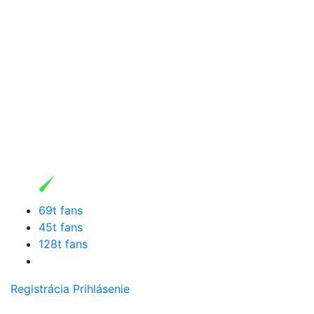
69t fans
45t fans
128t fans
Registrácia
Prihlásenie