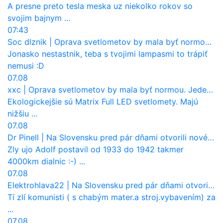
A presne preto tesla meska uz niekolko rokov so
svojim bajnym ...
07:43
Soc dlznik
|
Oprava svetlometov by mala byť normou. Jeden nový dnes stojí priemerne 1251 eur!
Jonasko nestastnik, teba s tvojimi lampasmi to trápiť
nemusi :D
07.08
xxc
|
Oprava svetlometov by mala byť normou. Jeden nový dnes stojí priemerne 1251 eur!
Ekologickejšie sú Matrix Full LED svetlomety. Majú
nižšiu ...
07.08
Dr Pinell
|
Na Slovensku pred pár dňami otvorili nové mosty, ktoré to sú?
Zly ujo Adolf postavil od 1933 do 1942 takmer
4000km dialnic :-) ...
07.08
Elektrohlava22
|
Na Slovensku pred pár dňami otvorili nové mosty, ktoré to sú?
Tí zlí komunisti ( s chabým mater.a stroj.vybavením) za
...
07.08