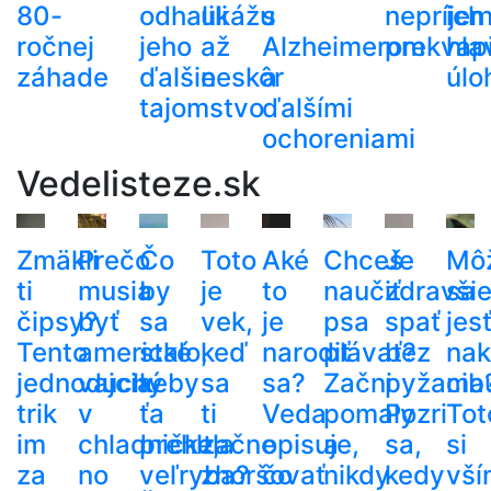
80-
odhalili
ukážu
s
nepríje
ich
ročnej
jeho
až
Alzheimerom
prekvapi
hla
záhade
ďalšie
neskôr
a
úlo
tajomstvo
ďalšími
ochoreniami
Vedelisteze.sk
Zmäkli
Prečo
Čo
Toto
Aké
Chceš
Je
Mô
ti
musia
by
je
to
naučiť
zdravši
sa
čipsy?
byť
sa
vek,
je
psa
spať
jes
Tento
americké
stalo,
keď
narodiť
plávať?
bez
nak
jednoduchý
vajcia
keby
sa
sa?
Začni
pyžama
cib
trik
v
ťa
ti
Veda
pomaly
Pozri
Tot
im
chladničke,
prehltla
začne
opisuje,
a
sa,
si
za
no
veľryba?
zhoršovať
čo
nikdy
kedy
vší