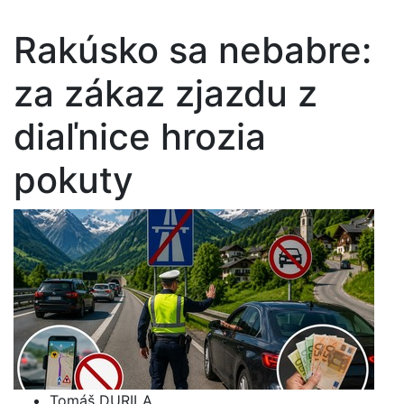
Rakúsko sa nebabre:
za zákaz zjazdu z
diaľnice hrozia
pokuty
Tomáš DURILA