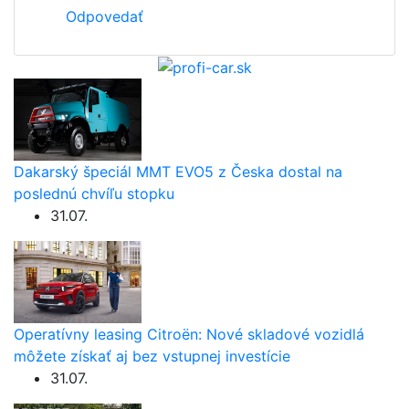
Odpovedať
Dakarský špeciál MMT EVO5 z Česka dostal na
poslednú chvíľu stopku
31.07.
Operatívny leasing Citroën: Nové skladové vozidlá
môžete získať aj bez vstupnej investície
31.07.