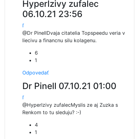
Hyperlzivy zufalec
06.10.21 23:56
ľ
@Dr Pinell
Dvaja citatelia Topspeedu veria v
liecivu a financnu silu kolagenu.
6
1
Odpovedať
Dr Pinell
07.10.21 01:00
ľ
@Hyperlzivy zufalec
Myslis ze aj Zuzka s
Renkom to tu sleduju? :-)
4
1