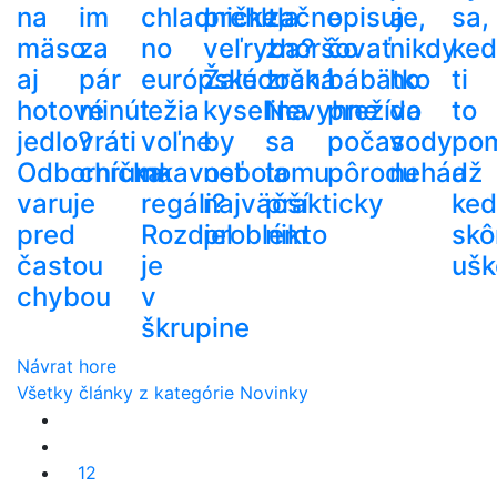
na
im
chladničke,
prehltla
začne
opisuje,
a
sa,
mäso
za
no
veľryba?
zhoršovať
čo
nikdy
ke
aj
pár
európske
Žalúdočná
zrak.
bábätko
ho
ti
hotové
minút
ležia
kyselina
Nevyhne
prežíva
do
to
jedlo?
vráti
voľne
by
sa
počas
vody
po
Odborníčka
chrumkavosť
na
nebola
tomu
pôrodu
nehádž
a
varuje
regáli?
najväčší
prakticky
ke
pred
Rozdiel
problém
nikto
skô
častou
je
ušk
chybou
v
škrupine
Návrat hore
Všetky články z kategórie Novinky
12