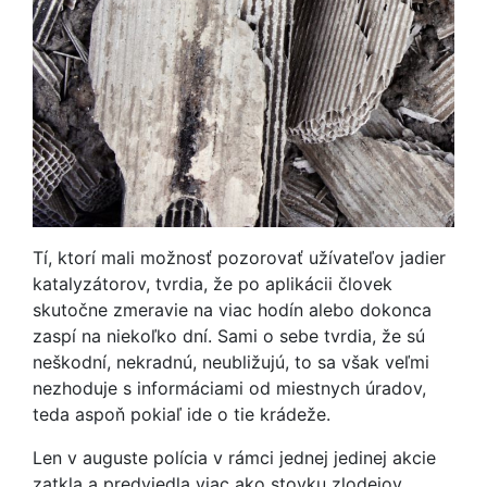
Tí, ktorí mali možnosť pozorovať užívateľov jadier
katalyzátorov, tvrdia, že po aplikácii človek
skutočne zmeravie na viac hodín alebo dokonca
zaspí na niekoľko dní. Sami o sebe tvrdia, že sú
neškodní, nekradnú, neubližujú, to sa však veľmi
nezhoduje s informáciami od miestnych úradov,
teda aspoň pokiaľ ide o tie krádeže.
Len v auguste polícia v rámci jednej jedinej akcie
zatkla a predviedla viac ako stovku zlodejov