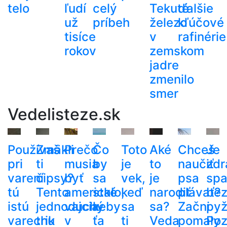
telo
ľudí
celý
Tekuté
ďalšie
už
príbeh
železo
kľúčové
tisíce
v
rafinérie
rokov
zemskom
jadre
zmenilo
smer
Vedelisteze.sk
Používaš
Zmäkli
Prečo
Čo
Toto
Aké
Chceš
Je
pri
ti
musia
by
je
to
naučiť
zdr
varení
čipsy?
byť
sa
vek,
je
psa
spa
tú
Tento
americké
stalo,
keď
narodiť
plávať?
be
istú
jednoduchý
vajcia
keby
sa
sa?
Začni
py
varechu
trik
v
ťa
ti
Veda
pomaly
Poz