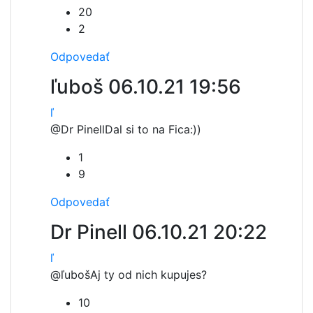
20
2
Odpovedať
ľuboš
06.10.21 19:56
ľ
@Dr Pinell
Dal si to na Fica:))
1
9
Odpovedať
Dr Pinell
06.10.21 20:22
ľ
@ľuboš
Aj ty od nich kupujes?
10