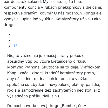
pár desiatok sekúnd. Mysleli ste si, že tieto
komponenty končia v rukách priekupníkov s dielcami,
respektíve drahými kovmi? U nás možno, v Kongu ale
vymysleli úplne iné využitie. Katalyzátory užívajú ako
drogu.
12
Nie, to vážne nie je z našej strany pokus o
absurdný vtip po vzore Lietajúceho cirkusu
Montyho Pythona. Skutočne sa to deje. V africkom
Kongu začali zlodeji kradnúť katalyzátory preto,
aby následne rozdrvili ich keramickú vložku a
spoločne so zbytkami nevypálenej platiny, paládia,
ródia a samozrejme tiež zachytených nečistôt, si z
výsledného prášku dali lajnu.
Domáci hovoria novej droge „Bombe“, čo v