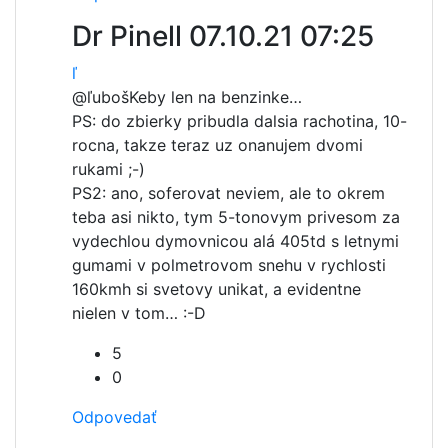
Dr Pinell
07.10.21 07:25
ľ
@ľuboš
Keby len na benzinke…
PS: do zbierky pribudla dalsia rachotina, 10-
rocna, takze teraz uz onanujem dvomi
rukami ;-)
PS2: ano, soferovat neviem, ale to okrem
teba asi nikto, tym 5-tonovym privesom za
vydechlou dymovnicou alá 405td s letnymi
gumami v polmetrovom snehu v rychlosti
160kmh si svetovy unikat, a evidentne
nielen v tom… :-D
5
0
Odpovedať