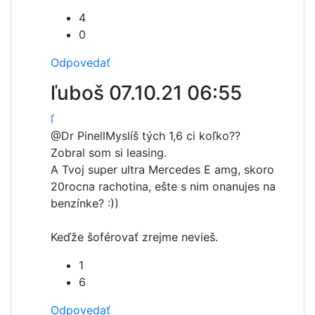
4
0
Odpovedať
ľuboš
07.10.21 06:55
ľ
@Dr Pinell
Myslíš tých 1,6 ci koľko??
Zobral som si leasing.
A Tvoj super ultra Mercedes E amg, skoro
20rocna rachotina, ešte s nim onanujes na
benzínke? :))
Keďže šoférovať zrejme nevieš.
1
6
Odpovedať