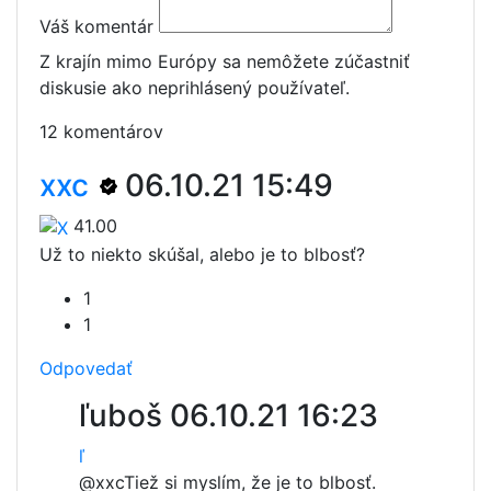
Váš komentár
Z krajín mimo Európy sa nemôžete zúčastniť
diskusie ako neprihlásený používateľ.
12 komentárov
xxc
06.10.21 15:49
41.00
Už to niekto skúšal, alebo je to blbosť?
1
1
Odpovedať
ľuboš
06.10.21 16:23
ľ
@xxc
Tiež si myslím, že je to blbosť.