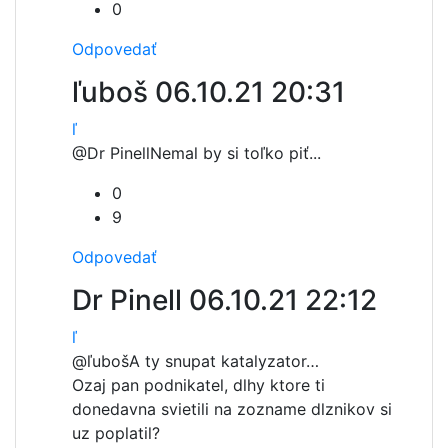
0
Odpovedať
ľuboš
06.10.21 20:31
ľ
@Dr Pinell
Nemal by si toľko piť...
0
9
Odpovedať
Dr Pinell
06.10.21 22:12
ľ
@ľuboš
A ty snupat katalyzator…
Ozaj pan podnikatel, dlhy ktore ti
donedavna svietili na zozname dlznikov si
uz poplatil?