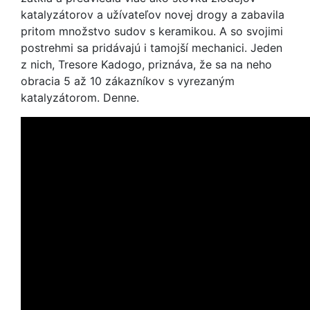
katalyzátorov a užívateľov novej drogy a zabavila
pritom množstvo sudov s keramikou. A so svojimi
postrehmi sa pridávajú i tamojší mechanici. Jeden
z nich, Tresore Kadogo, priznáva, že sa na neho
obracia 5 až 10 zákazníkov s vyrezaným
katalyzátorom. Denne.