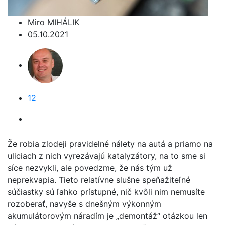
Miro MIHÁLIK
05.10.2021
12
Že robia zlodeji pravidelné nálety na autá a priamo na
uliciach z nich vyrezávajú katalyzátory, na to sme si
síce nezvykli, ale povedzme, že nás tým už
neprekvapia. Tieto relatívne slušne speňažiteľné
súčiastky sú ľahko prístupné, nič kvôli nim nemusíte
rozoberať, navyše s dnešným výkonným
akumulátorovým náradím je „demontáž“ otázkou len