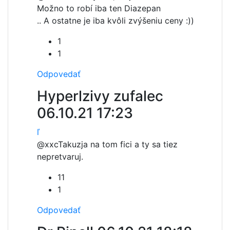
Možno to robí iba ten Diazepan
.. A ostatne je iba kvôli zvýšeniu ceny :))
1
1
Odpovedať
Hyperlzivy zufalec
06.10.21 17:23
ľ
@xxc
Takuzja na tom fici a ty sa tiez
nepretvaruj.
11
1
Odpovedať