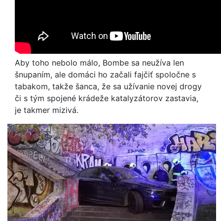
Aby toho nebolo málo, Bombe sa neužíva len
šnupaním, ale domáci ho začali fajčiť spoločne s
tabakom, takže šanca, že sa užívanie novej drogy
či s tým spojené krádeže katalyzátorov zastavia,
je takmer mizivá.