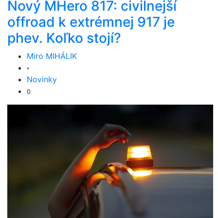
Nový MHero 817: civilnejší
offroad k extrémnej 917 je
phev. Koľko stojí?
Miro MIHÁLIK
Novinky
0