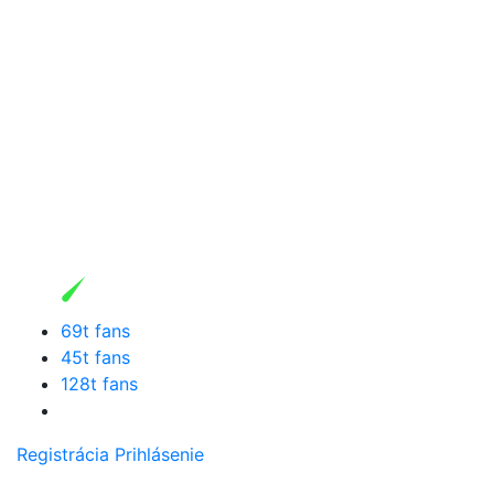
69t fans
45t fans
128t fans
Registrácia
Prihlásenie