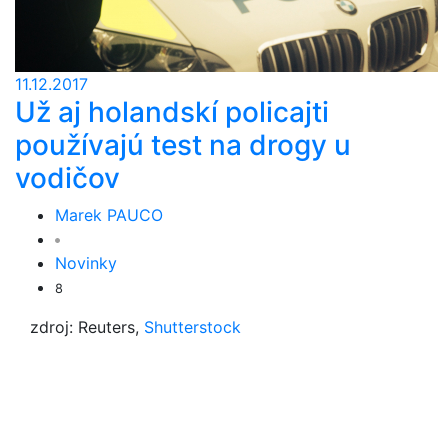
11.12.2017
Už aj holandskí policajti
používajú test na drogy u
vodičov
Marek PAUCO
Novinky
8
zdroj: Reuters,
Shutterstock