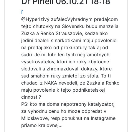
Dr Pinell
06.10.21 18:18
ľ
@Hyperlzivy zufalec
Vyhradnym predajcom
tejto chutovky na Slovensku budu manzelia
Zuzka a Renko Strauszovie, kedze ako
jedini dealeri s narkotikami maju povolenie
na predaj ako od prokuratury tak aj od
sudu. Je mi luto len tych negramotnych
vysetrovatelov, ktori ich roky zbytocne
sledovali a zhromazdovali dokazy, ktore
sud smahom ruky zmietol zo stola. To ti
chudaci z NAKA nevedeli, ze Zuzka a Renko
maju povolenie k tejto podnikatelskej
cinnosti?
PS: kto ma doma nepotrebny katalyzator,
za vyhodnu cenu ho moze odpredat v
Miloslavove, resp ponuknut na Instagrame
priamo kralovnej…