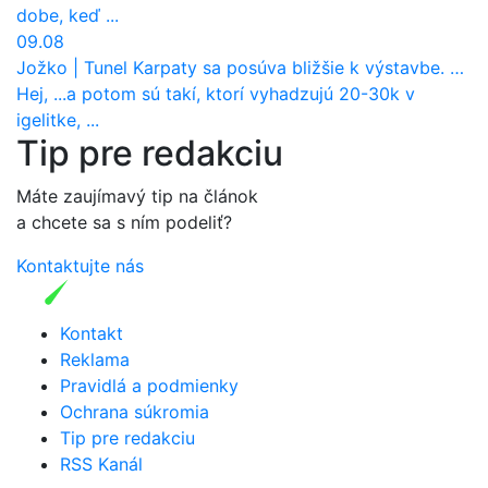
dobe, keď ...
09.08
Jožko
|
Tunel Karpaty sa posúva bližšie k výstavbe. NDS urobila dôležitý krok
Hej, ...a potom sú takí, ktorí vyhadzujú 20-30k v
igelitke, ...
Tip pre redakciu
Máte zaujímavý tip na článok
a chcete sa s ním podeliť?
Kontaktujte nás
Kontakt
Reklama
Pravidlá a podmienky
Ochrana súkromia
Tip pre redakciu
RSS Kanál