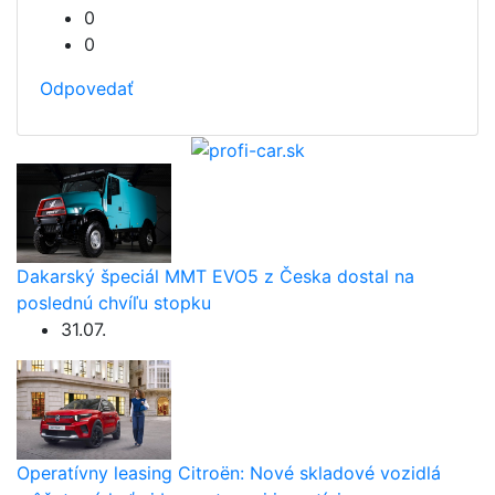
0
0
Odpovedať
Dakarský špeciál MMT EVO5 z Česka dostal na
poslednú chvíľu stopku
31.07.
Operatívny leasing Citroën: Nové skladové vozidlá