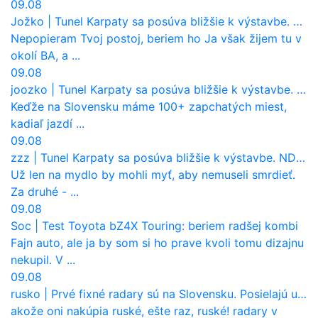
09.08
Jožko
|
Tunel Karpaty sa posúva bližšie k výstavbe. NDS urobila dôležitý krok
Nepopieram Tvoj postoj, beriem ho Ja však žijem tu v
okolí BA, a ...
09.08
joozko
|
Tunel Karpaty sa posúva bližšie k výstavbe. NDS urobila dôležitý krok
Keďže na Slovensku máme 100+ zapchatých miest,
kadiaľ jazdí ...
09.08
zzz
|
Tunel Karpaty sa posúva bližšie k výstavbe. NDS urobila dôležitý krok
Už len na mydlo by mohli myť, aby nemuseli smrdieť.
Za druhé - ...
09.08
Soc
|
Test Toyota bZ4X Touring: beriem radšej kombi
Fajn auto, ale ja by som si ho prave kvoli tomu dizajnu
nekupil. V ...
09.08
rusko
|
Prvé fixné radary sú na Slovensku. Posielajú už pokuty? Ukáže ich Waze?
akože oni nakúpia ruské, ešte raz, ruské! radary v