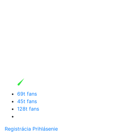
69t fans
45t fans
128t fans
Registrácia
Prihlásenie