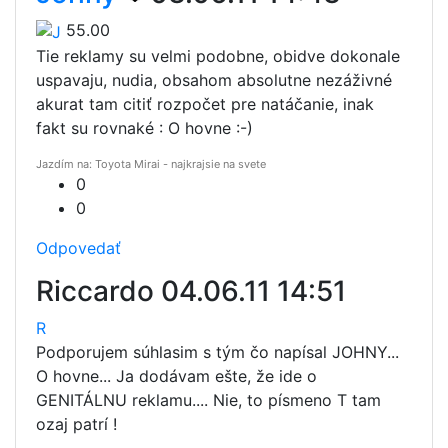
55.00
Tie reklamy su velmi podobne, obidve dokonale
uspavaju, nudia, obsahom absolutne nezáživné
akurat tam citiť rozpočet pre natáčanie, inak
fakt su rovnaké : O hovne :-)
Jazdím na: Toyota Mirai - najkrajsie na svete
0
0
Odpovedať
Riccardo
04.06.11 14:51
R
Podporujem súhlasim s tým čo napísal JOHNY...
O hovne... Ja dodávam ešte, že ide o
GENITÁLNU reklamu.... Nie, to písmeno T tam
ozaj patrí !