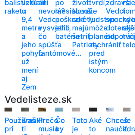
balistickú
vzdialil
ani
po
život.
tvrdí,
zdravši
na
raketu
o
nevolá?
mesiacoch
Nové
že
Vedci
tom
9,4
Vedci
poškodiť
rakety
ľudstvo
spochybn
kde
metra
vysvetlili,
jeho
majú
môže
doterajš
sko
a
čo
batériu
šetriť
planétu
odporúč
tvo
jeho
spúšťa
Patrioty
zachrániť
tel
pohyb
fantómové...
pred
už
istým
mení
koncom
aj
Zem
Vedelisteze.sk
Používaš
Zmäkli
Prečo
Čo
Toto
Aké
Chceš
Je
pri
ti
musia
by
je
to
naučiť
zdr