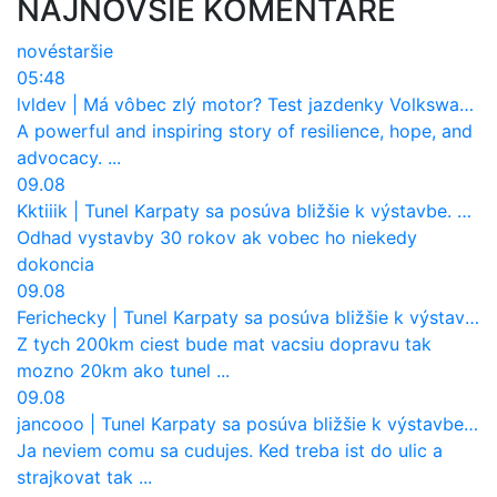
NAJNOVŠIE KOMENTÁRE
nové
staršie
05:48
lvldev
|
Má vôbec zlý motor? Test jazdenky Volkswagen T-Roc (2017 až 2025)
A powerful and inspiring story of resilience, hope, and
advocacy. ...
09.08
Kktiiik
|
Tunel Karpaty sa posúva bližšie k výstavbe. NDS urobila dôležitý krok
Odhad vystavby 30 rokov ak vobec ho niekedy
dokoncia
09.08
Ferichecky
|
Tunel Karpaty sa posúva bližšie k výstavbe. NDS urobila dôležitý krok
Z tych 200km ciest bude mat vacsiu dopravu tak
mozno 20km ako tunel ...
09.08
jancooo
|
Tunel Karpaty sa posúva bližšie k výstavbe. NDS urobila dôležitý krok
Ja neviem comu sa cudujes. Ked treba ist do ulic a
strajkovat tak ...