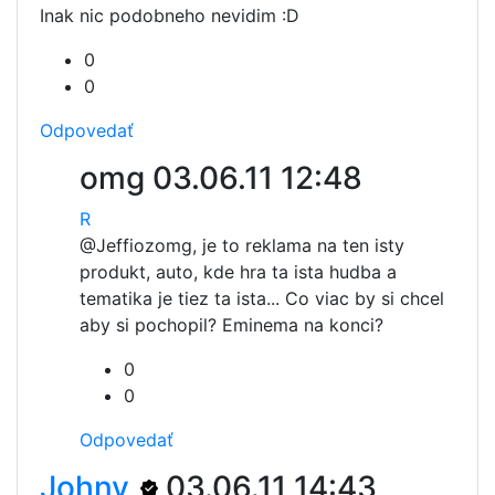
Inak nic podobneho nevidim :D
0
0
Odpovedať
omg
03.06.11 12:48
R
@Jeffioz
omg, je to reklama na ten isty
produkt, auto, kde hra ta ista hudba a
tematika je tiez ta ista... Co viac by si chcel
aby si pochopil? Eminema na konci?
0
0
Odpovedať
Johny
03.06.11 14:43