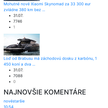
Mohutné nové Xiaomi Skynomad za 33 300 eur
zvládne 380 km bez ...
31.07.
7746
1
Loď od Brabusu má záchodovú dosku z karbónu, 1
450 koní a dva ...
31.07.
7088
0
NAJNOVŠIE KOMENTÁRE
nové
staršie
10:54