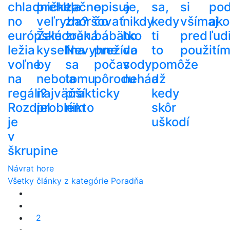
chladničke,
prehltla
začne
opisuje,
a
sa,
si
po
no
veľryba?
zhoršovať
čo
nikdy
kedy
všímaj
ako
európske
Žalúdočná
zrak.
bábätko
ho
ti
pred
ľud
ležia
kyselina
Nevyhne
prežíva
do
to
použití
voľne
by
sa
počas
vody
pomôže
na
nebola
tomu
pôrodu
nehádž
a
regáli?
najväčší
prakticky
kedy
Rozdiel
problém
nikto
skôr
je
uškodí
v
škrupine
Návrat hore
Všetky články z kategórie Poradňa
2