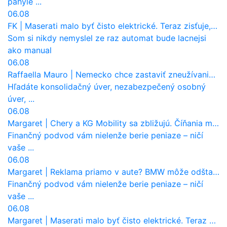
pahýle ...
06.08
FK
|
Maserati malo byť čisto elektrické. Teraz zisťuje, že potrebuje nový osemvalcový motor
Som si nikdy nemyslel ze raz automat bude lacnejsi
ako manual
06.08
Raffaella Mauro
|
Nemecko chce zastaviť zneužívanie dotácií na elektromobily. Pritvrdí pravidlá
Hľadáte konsolidačný úver, nezabezpečený osobný
úver, ...
06.08
Margaret
|
Chery a KG Mobility sa zbližujú. Číňania môžu získať 10 % bývalého SsangYongu
Finančný podvod vám nielenže berie peniaze – ničí
vaše ...
06.08
Margaret
|
Reklama priamo v aute? BMW môže odštartovať nový trend
Finančný podvod vám nielenže berie peniaze – ničí
vaše ...
06.08
Margaret
|
Maserati malo byť čisto elektrické. Teraz zisťuje, že potrebuje nový osemvalcový motor