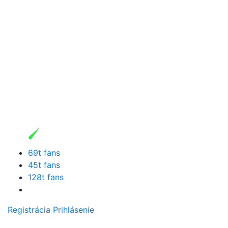
69t fans
45t fans
128t fans
Registrácia
Prihlásenie