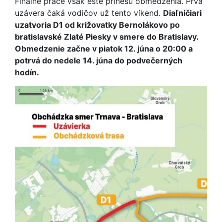
Finálne práce však ešte prinesú obmedzenia. Prvá
uzávera čaká vodičov už tento víkend.
Diaľničiari
uzatvoria D1 od križovatky Bernolákovo po
bratislavské Zlaté Piesky v smere do Bratislavy.
Obmedzenie začne v piatok 12. júna o 20:00 a
potrvá do nedele 14. júna do podvečerných
hodín.