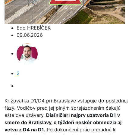
Edo HREBÍČEK
09.06.2026
2
Križovatka D1/D4 pri Bratislave vstupuje do poslednej
fázy. Vodičov pred jej plným sprejazdnením čakajú
ešte dve uzávery.
Diaľničiari najprv uzatvoria D1 v
smere do Bratislavy, o týždeň neskôr obmedzia aj
vetvu z D4 na D1.
Po dokončení prác pribudnú k