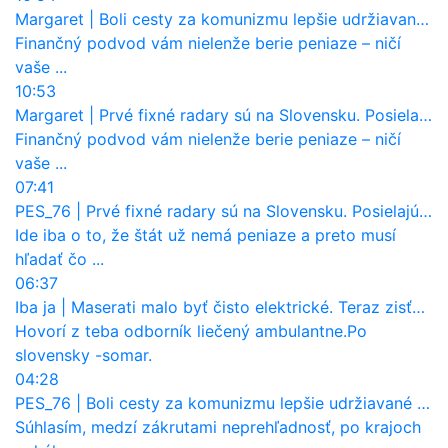
Margaret
|
Boli cesty za komunizmu lepšie udržiavané ako dnes?
Finančný podvod vám nielenže berie peniaze – ničí
vaše ...
10:53
Margaret
|
Prvé fixné radary sú na Slovensku. Posielajú už pokuty? Ukáže ich Waze?
Finančný podvod vám nielenže berie peniaze – ničí
vaše ...
07:41
PES_76
|
Prvé fixné radary sú na Slovensku. Posielajú už pokuty? Ukáže ich Waze?
Ide iba o to, že štát už nemá peniaze a preto musí
hľadať čo ...
06:37
Iba ja
|
Maserati malo byť čisto elektrické. Teraz zisťuje, že potrebuje nový osemvalcový motor
Hovorí z teba odborník liečený ambulantne.Po
slovensky -somar.
04:28
PES_76
|
Boli cesty za komunizmu lepšie udržiavané ako dnes?
Súhlasím, medzí zákrutami neprehľadnosť, po krajoch