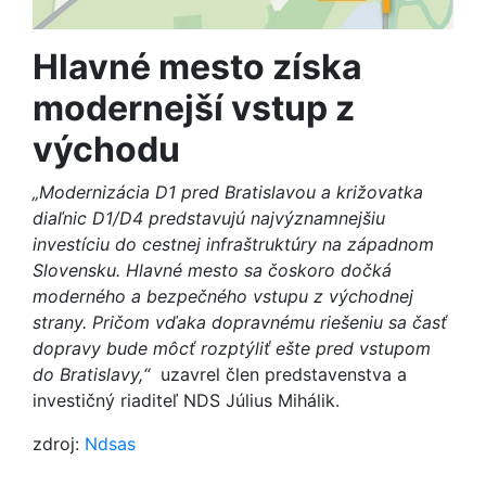
Hlavné mesto získa
modernejší vstup z
východu
„Modernizácia D1 pred Bratislavou a križovatka
diaľnic D1/D4 predstavujú najvýznamnejšiu
investíciu do cestnej infraštruktúry na západnom
Slovensku. Hlavné mesto sa čoskoro dočká
moderného a bezpečného vstupu z východnej
strany. Pričom vďaka dopravnému riešeniu sa časť
dopravy bude môcť rozptýliť ešte pred vstupom
do Bratislavy,“
uzavrel člen predstavenstva a
investičný riaditeľ NDS Július Mihálik.
zdroj:
Ndsas