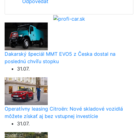
Odpovedať
Dakarský špeciál MMT EVO5 z Česka dostal na
poslednú chvíľu stopku
31.07.
Operatívny leasing Citroën: Nové skladové vozidlá
môžete získať aj bez vstupnej investície
31.07.