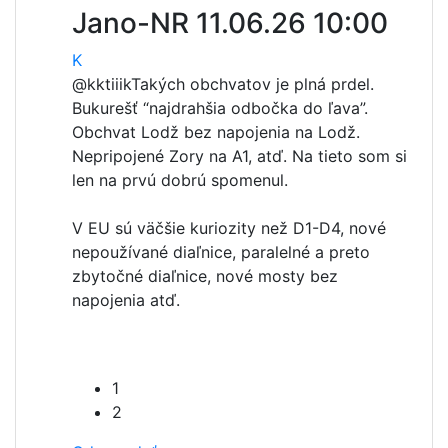
Jano-NR
11.06.26 10:00
K
@kktiiik
Takých obchvatov je plná prdel.
Bukurešť “najdrahšia odbočka do ľava”.
Obchvat Lodž bez napojenia na Lodž.
Nepripojené Zory na A1, atď. Na tieto som si
len na prvú dobrú spomenul.
V EU sú väčšie kuriozity než D1-D4, nové
nepoužívané diaľnice, paralelné a preto
zbytočné diaľnice, nové mosty bez
napojenia atď.
1
2