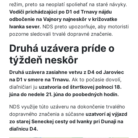
režim, preto sa neoplatí spoliehať na staré návyky.
Vodiči prichádzajúci po D1 od Trnavy nájdu
odbočenie na Vajnory najneskôr v križovatke
Ivanka sever.
NDS preto upozorňuje, aby motoristi
pozorne sledovali trvalé dopravné značenie.
Druhá uzávera príde o
týždeň neskôr
Druhá uzávera zasiahne vetvu z D4 od Jaroviec
na D1 v smere na Trnavu.
Ak to počasie dovolí,
diaľničiari ju
uzatvoria od štvrtkovej polnoci 18.
júna do nedele 21. júna do poobedných hodín.
NDS využije túto uzáveru na dokončenie trvalého
dopravného značenia a súčasne
uzatvorí aj výjazd
zo starej Seneckej cesty od Ivanky pri Dunaji na
diaľnicu D4.