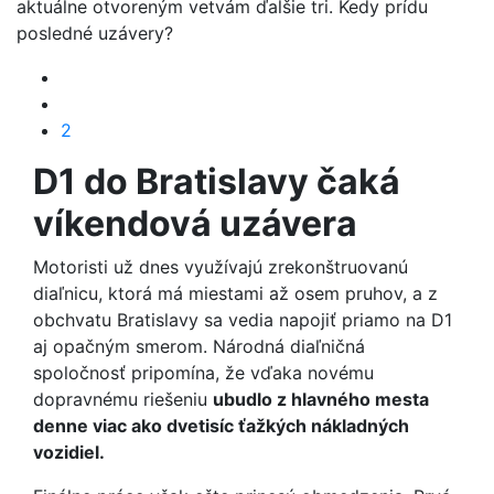
aktuálne otvoreným vetvám ďalšie tri. Kedy prídu
posledné uzávery?
2
D1 do Bratislavy čaká
víkendová uzávera
Motoristi už dnes využívajú zrekonštruovanú
diaľnicu, ktorá má miestami až osem pruhov, a z
obchvatu Bratislavy sa vedia napojiť priamo na D1
aj opačným smerom. Národná diaľničná
spoločnosť pripomína, že vďaka novému
dopravnému riešeniu
ubudlo z hlavného mesta
denne viac ako dvetisíc ťažkých nákladných
vozidiel.