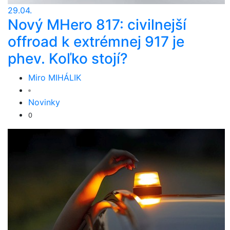
29.04.
Nový MHero 817: civilnejší
offroad k extrémnej 917 je
phev. Koľko stojí?
Miro MIHÁLIK
Novinky
0