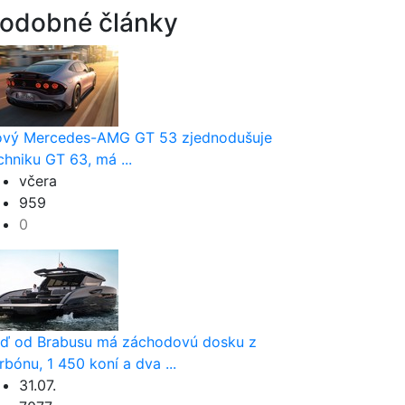
odobné články
vý Mercedes-AMG GT 53 zjednodušuje
chniku GT 63, má ...
včera
959
0
ď od Brabusu má záchodovú dosku z
rbónu, 1 450 koní a dva ...
31.07.