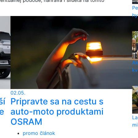
Pe
hy
Ak
kv
02.05.
ší
Pripravte sa na cestu s
e
auto-moto produktami
La
OSRAM
mi
promo článok