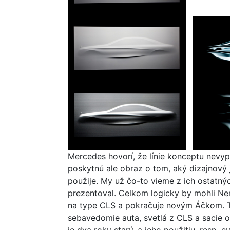
Mercedes hovorí, že línie konceptu nevy
poskytnú ale obraz o tom, aký dizajnový 
použije. My už čo-to vieme z ich ostatn
prezentoval. Celkom logicky by mohli Nem
na type CLS a pokračuje novým Áčkom. T
sebavedomie auta, svetlá z CLS a sacie 
je dva roky starý, a jeho použitiu, resp. 