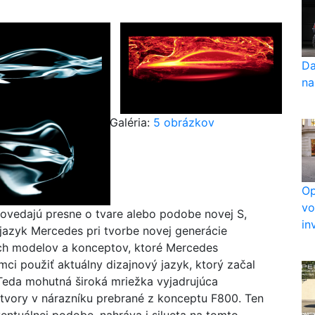
Da
na
Galéria:
5 obrázkov
Op
vo
povedajú presne o tvare alebo podobe novej S,
in
jazyk Mercedes pri tvorbe novej generácie
ých modelov a konceptov, ktoré Mercedes
ci použiť aktuálny dizajnový jazyk, ktorý začal
eda mohutná široká mriežka vyjadrujúca
otvory v nárazníku prebrané z konceptu F800. Ten
eventuálnej podobe, nahráva i silueta na tomto