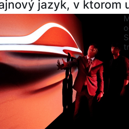
ajnový jazyk, v ktorom u
M
o
S
t