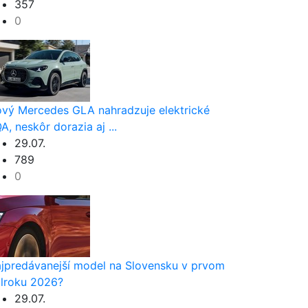
357
0
vý Mercedes GLA nahradzuje elektrické
A, neskôr dorazia aj ...
29.07.
789
0
jpredávanejší model na Slovensku v prvom
lroku 2026?
29.07.