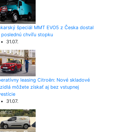
karský špeciál MMT EVO5 z Česka dostal
 poslednú chvíľu stopku
31.07.
eratívny leasing Citroën: Nové skladové
zidlá môžete získať aj bez vstupnej
vestície
31.07.