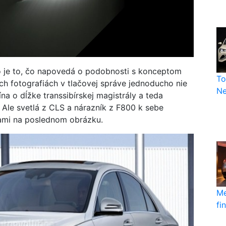
o je to, čo napovedá o podobnosti s konceptom
To
och fotografiách v tlačovej správe jednoducho nie
Ne
ína o dĺžke transsibírskej magistrály a teda
Ale svetlá z CLS a nárazník z F800 k sebe
sami na poslednom obrázku.
Me
fi