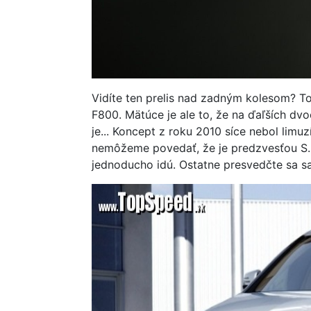
Vidíte ten prelis nad zadným kolesom? T
F800. Mätúce je ale to, že na ďaľších dv
je... Koncept z roku 2010 síce nebol limuz
nemôžeme povedať, že je predzvesťou S. 
jednoducho idú. Ostatne presvedčte sa 