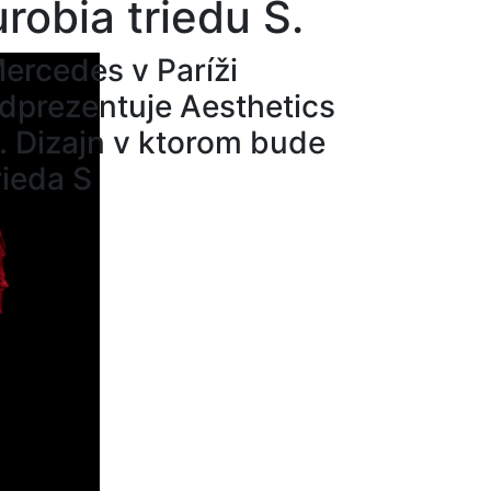
robia triedu S.
ercedes v Paríži
dprezentuje Aesthetics
. Dizajn v ktorom bude
rieda S