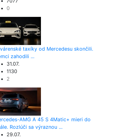
7077
0
várenské taxíky od Mercedesu skončili.
mci zahodili ...
31.07.
1130
2
rcedes-AMG A 45 S 4Matic+ mieri do
nále. Rozlúči sa výraznou ...
29.07.