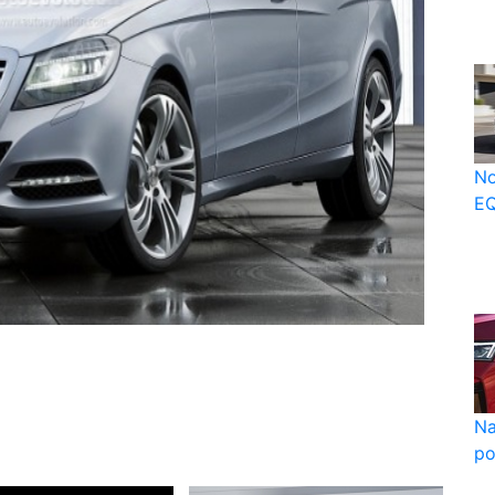
No
EQ
Na
po