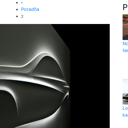
P
Poradňa
2
No
te
Lo
ka