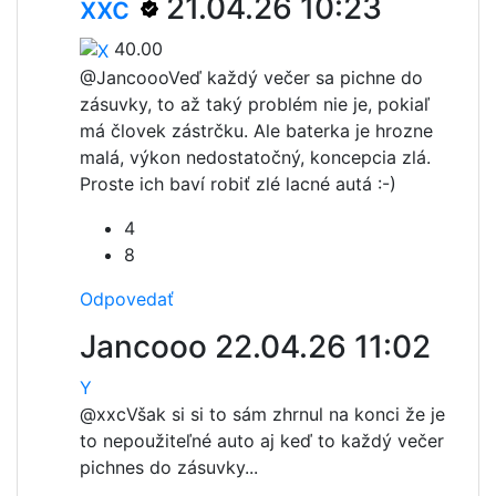
xxc
21.04.26 10:23
40.00
@Jancooo
Veď každý večer sa pichne do
zásuvky, to až taký problém nie je, pokiaľ
má človek zástrčku. Ale baterka je hrozne
malá, výkon nedostatočný, koncepcia zlá.
Proste ich baví robiť zlé lacné autá :-)
4
8
Odpovedať
Jancooo
22.04.26 11:02
Y
@xxc
Však si si to sám zhrnul na konci že je
to nepoužiteľné auto aj keď to každý večer
pichnes do zásuvky...