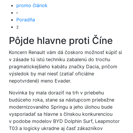
promo článok
Poradňa
2
Pôjde hlavne proti Číne
Koncern Renault vám dá čoskoro možnosť kúpiť si
v zásade tú istú techniku zabalenú do trochu
pragmatickejšieho kabátu značky Dacia, pričom
výsledok by mal niesť (zatiaľ oficiálne
nepotvrdené) meno Evader.
Novinka by mala doraziť na trh v priebehu
budúceho roka, stane sa nástupcom priebežne
modernizovaného Springu a jeho úlohou bude
vysporiadať sa hlavne s čínskou konkurenciou
v podobe modelov BYD Dolphin Surf, Leapmotor
T03 a logicky ukradne aj časť zákazníkov