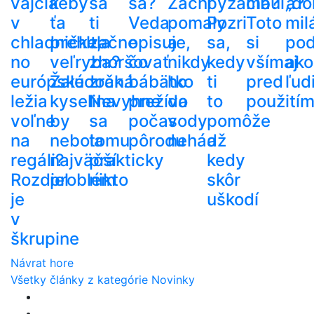
vajcia
keby
sa
sa?
Začni
pyžama?
cibuľa?
„do
v
ťa
ti
Veda
pomaly
Pozri
Toto
mil
chladničke,
prehltla
začne
opisuje,
a
sa,
si
po
no
veľryba?
zhoršovať
čo
nikdy
kedy
všímaj
ako
európske
Žalúdočná
zrak.
bábätko
ho
ti
pred
ľud
ležia
kyselina
Nevyhne
prežíva
do
to
použití
voľne
by
sa
počas
vody
pomôže
na
nebola
tomu
pôrodu
nehádž
a
regáli?
najväčší
prakticky
kedy
Rozdiel
problém
nikto
skôr
je
uškodí
v
škrupine
Návrat hore
Všetky články z kategórie Novinky