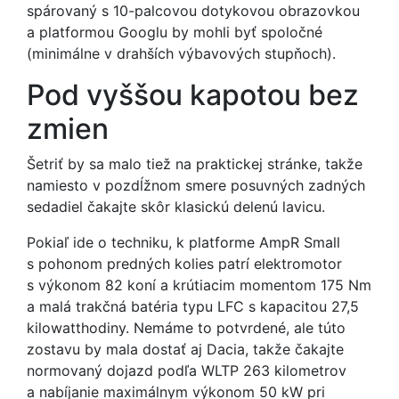
spárovaný s 10-palcovou dotykovou obrazovkou
a platformou Googlu by mohli byť spoločné
(minimálne v drahších výbavových stupňoch).
Pod vyššou kapotou bez
zmien
Šetriť by sa malo tiež na praktickej stránke, takže
namiesto v pozdĺžnom smere posuvných zadných
sedadiel čakajte skôr klasickú delenú lavicu.
Pokiaľ ide o techniku, k platforme AmpR Small
s pohonom predných kolies patrí elektromotor
s výkonom 82 koní a krútiacim momentom 175 Nm
a malá trakčná batéria typu LFC s kapacitou 27,5
kilowatthodiny. Nemáme to potvrdené, ale túto
zostavu by mala dostať aj Dacia, takže čakajte
normovaný dojazd podľa WLTP 263 kilometrov
a nabíjanie maximálnym výkonom 50 kW pri