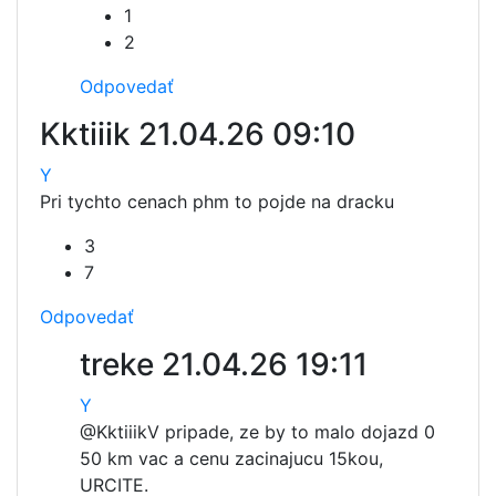
1
2
Odpovedať
Kktiiik
21.04.26 09:10
Y
Pri tychto cenach phm to pojde na dracku
3
7
Odpovedať
treke
21.04.26 19:11
Y
@Kktiiik
V pripade, ze by to malo dojazd 0
50 km vac a cenu zacinajucu 15kou,
URCITE.