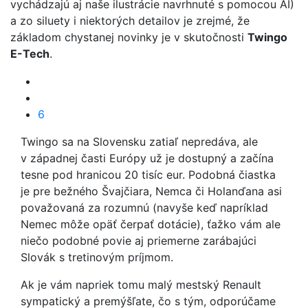
vychádzajú aj naše ilustrácie navrhnuté s pomocou AI)
a zo siluety i niektorých detailov je zrejmé, že
základom chystanej novinky je v skutočnosti
Twingo
E-Tech
.
6
Twingo sa na Slovensku zatiaľ nepredáva, ale
v západnej časti Európy už je dostupný a začína
tesne pod hranicou 20 tisíc eur. Podobná čiastka
je pre bežného Švajčiara, Nemca či Holanďana asi
považovaná za rozumnú (navyše keď napríklad
Nemec môže opäť čerpať dotácie), ťažko vám ale
niečo podobné povie aj priemerne zarábajúci
Slovák s tretinovým príjmom.
Ak je vám napriek tomu malý mestský Renault
sympatický a premýšľate, čo s tým, odporúčame