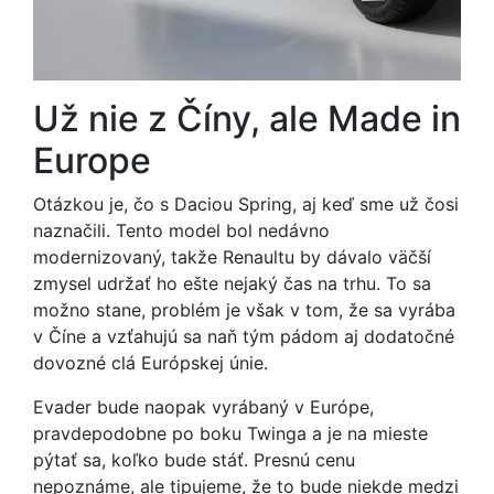
Už nie z Číny, ale Made in
Europe
Otázkou je, čo s Daciou Spring, aj keď sme už čosi
naznačili. Tento model bol nedávno
modernizovaný, takže Renaultu by dávalo väčší
zmysel udržať ho ešte nejaký čas na trhu. To sa
možno stane, problém je však v tom, že sa vyrába
v Číne a vzťahujú sa naň tým pádom aj dodatočné
dovozné clá Európskej únie.
Evader bude naopak vyrábaný v Európe,
pravdepodobne po boku Twinga a je na mieste
pýtať sa, koľko bude stáť. Presnú cenu
nepoznáme, ale tipujeme, že to bude niekde medzi