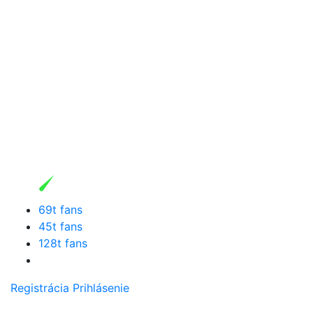
69t fans
45t fans
128t fans
Registrácia
Prihlásenie