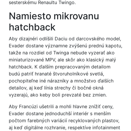
sesterskému Renaultu Twingo.
Namiesto mikrovanu
hatchback
Aby dizajnéri odlíšili Daciu od darcovského model,
Evader dostane významne zvýšenú prednú kapotu,
takže na rozdiel od Twinga nebude vyzerať ako
miniaturizované MPV, ale skôr ako klasický malý
hatchback. K ďalším prepracovaným detailom
budú patriť hranaté štvoruholníkové svetlá,
pochopiteľne iné nárazníky a množstvo ďalších
detailov, aj keď línia strechy či bočné okná
vyzerajú, ako keby boli prevzaté bez zmien.
Aby Francúzi ušetrili a mohli hlavne znížiť ceny,
Evader dostane jednoduchší interiér s menším
počtom farebných variácií recyklovaných plastov,
aj keď digitálne rozhranie, respektíve infotainment