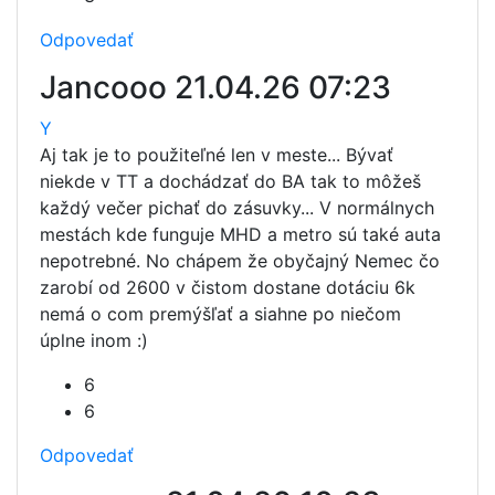
Odpovedať
Jancooo
21.04.26 07:23
Y
Aj tak je to použiteľné len v meste... Bývať
niekde v TT a dochádzať do BA tak to môžeš
každý večer pichať do zásuvky... V normálnych
mestách kde funguje MHD a metro sú také auta
nepotrebné. No chápem že obyčajný Nemec čo
zarobí od 2600 v čistom dostane dotáciu 6k
nemá o com premýšľať a siahne po niečom
úplne inom :)
6
6
Odpovedať