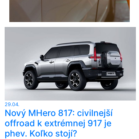
29.04.
Nový MHero 817: civilnejší
offroad k extrémnej 917 je
phev. Koľko stojí?