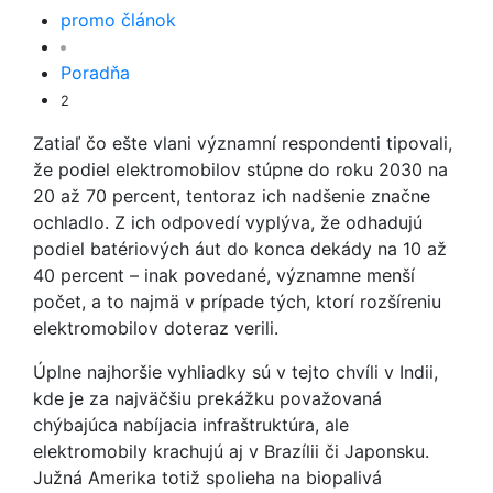
promo článok
Poradňa
2
Zatiaľ čo ešte vlani významní respondenti tipovali,
že podiel elektromobilov stúpne do roku 2030 na
20 až 70 percent, tentoraz ich nadšenie značne
ochladlo. Z ich odpovedí vyplýva, že odhadujú
podiel batériových áut do konca dekády na 10 až
40 percent – inak povedané, významne menší
počet, a to najmä v prípade tých, ktorí rozšíreniu
elektromobilov doteraz verili.
Úplne najhoršie vyhliadky sú v tejto chvíli v Indii,
kde je za najväčšiu prekážku považovaná
chýbajúca nabíjacia infraštruktúra, ale
elektromobily krachujú aj v Brazílii či Japonsku.
Južná Amerika totiž spolieha na biopalivá