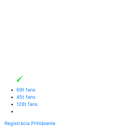
69t fans
45t fans
128t fans
Registrácia
Prihlásenie