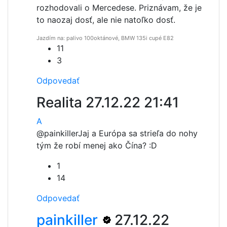
rozhodovali o Mercedese. Priznávam, že je
to naozaj dosť, ale nie natoľko dosť.
Jazdím na: palivo 100oktánové, BMW 135i cupé E82
11
3
Odpovedať
Realita
27.12.22 21:41
A
@painkiller
Jaj a Európa sa strieľa do nohy
tým že robí menej ako Čína? :D
1
14
Odpovedať
painkiller
27.12.22