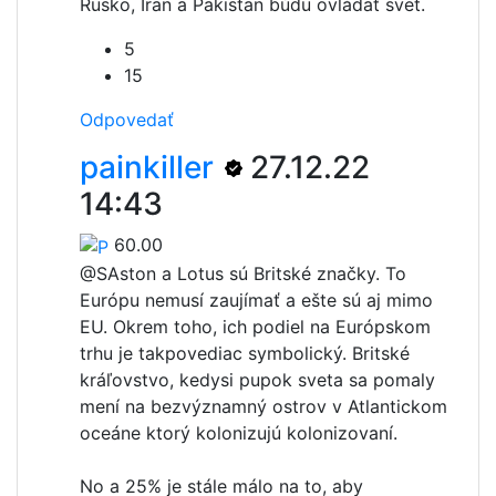
Rusko, Iran a Pakistan búdu ovládať svet.
5
15
Odpovedať
painkiller
27.12.22
14:43
60.00
@S
Aston a Lotus sú Britské značky. To
Európu nemusí zaujímať a ešte sú aj mimo
EU. Okrem toho, ich podiel na Európskom
trhu je takpovediac symbolický. Britské
kráľovstvo, kedysi pupok sveta sa pomaly
mení na bezvýznamný ostrov v Atlantickom
oceáne ktorý kolonizujú kolonizovaní.
No a 25% je stále málo na to, aby