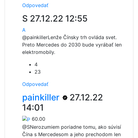
Odpovedať
S
27.12.22 12:55
A
@painkiller
Lenže Čínsky trh ovláda svet.
Preto Mercedes do 2030 bude vyrábať len
elektromobily.
4
23
Odpovedať
painkiller
27.12.22
14:01
60.00
@S
Nerozumiem poriadne tomu, ako súvisí
Čína s Mercedesom a jeho prechodom len