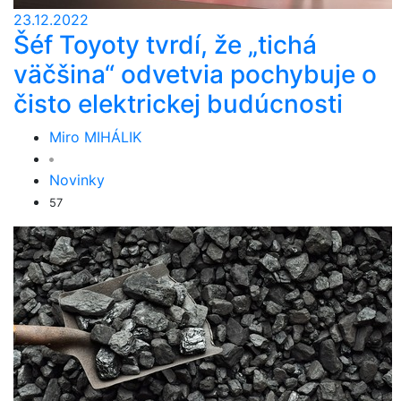
23.12.2022
Šéf Toyoty tvrdí, že „tichá
väčšina“ odvetvia pochybuje o
čisto elektrickej budúcnosti
Miro MIHÁLIK
Novinky
57