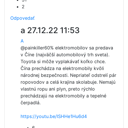
2
Odpovedať
a
27.12.22 11:53
A
@painkiller
60% elektromobilov sa predava
v Číne (najväčší automobilový trh sveta).
Toyota si môže vyplakávať koľko chce.
Čína prechádza na elektromobily kvôli
národnej bezpečnosti. Nepriateľ odstrelí pár
ropovodov a celá krajina skolabuje. Nemajú
vlastnú ropu ani plyn, preto rýchlo
prechádzajú na elektromobily a tepelné
čerpadlá.
https://youtu.be/ISHHe1Hu6d4
6