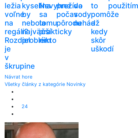
ležia
kyselina
Nevyhne
prežíva
do
to
použití
voľne
by
sa
počas
vody
pomôže
na
nebola
tomu
pôrodu
nehádž
a
regáli?
najväčší
prakticky
kedy
Rozdiel
problém
nikto
skôr
je
uškodí
v
škrupine
Návrat hore
Všetky články z kategórie Novinky
24