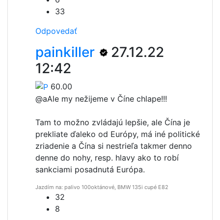
33
Odpovedať
painkiller
27.12.22
12:42
60.00
@a
Ale my nežijeme v Číne chlape!!!
Tam to možno zvládajú lepšie, ale Čína je
prekliate ďaleko od Európy, má iné politické
zriadenie a Čína si nestrieľa takmer denno
denne do nohy, resp. hlavy ako to robí
sankciami posadnutá Európa.
Jazdím na: palivo 100oktánové, BMW 135i cupé E82
32
8