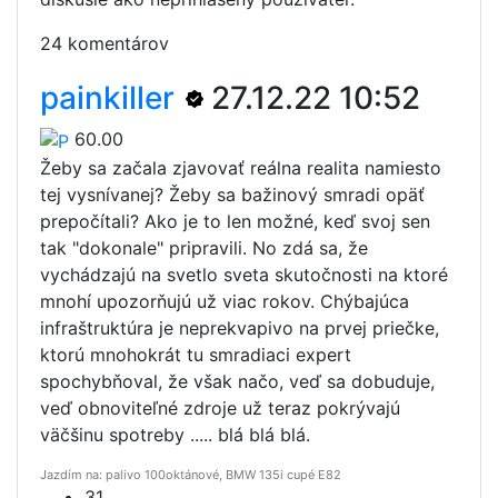
24 komentárov
painkiller
27.12.22 10:52
60.00
Žeby sa začala zjavovať reálna realita namiesto
tej vysnívanej? Žeby sa bažinový smradi opäť
prepočítali? Ako je to len možné, keď svoj sen
tak "dokonale" pripravili. No zdá sa, že
vychádzajú na svetlo sveta skutočnosti na ktoré
mnohí upozorňujú už viac rokov. Chýbajúca
infraštruktúra je neprekvapivo na prvej priečke,
ktorú mnohokrát tu smradiaci expert
spochybňoval, že však načo, veď sa dobuduje,
veď obnoviteľné zdroje už teraz pokrývajú
väčšinu spotreby ..... blá blá blá.
Jazdím na: palivo 100oktánové, BMW 135i cupé E82
31