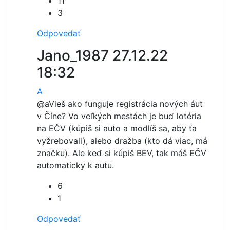
11
3
Odpovedať
Jano_1987
27.12.22
18:32
A
@a
Vieš ako funguje registrácia nových áut
v Číne? Vo veľkých mestách je buď lotéria
na EČV (kúpiš si auto a modlíš sa, aby ťa
vyžrebovali), alebo dražba (kto dá viac, má
značku). Ale keď si kúpiš BEV, tak máš EČV
automaticky k autu.
6
1
Odpovedať