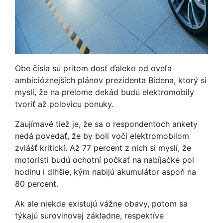
Obe čísla sú pritom dosť ďaleko od oveľa
ambicióznejších plánov prezidenta Bidena, ktorý si
myslí, že na prelome dekád budú elektromobily
tvoriť až polovicu ponuky.
Zaujímavé tiež je, že sa o respondentoch ankety
nedá povedať, že by boli voči elektromobilom
zvlášť kritickí. Až 77 percent z nich si myslí, že
motoristi budú ochotní počkať na nabíjačke pol
hodinu i dlhšie, kým nabijú akumulátor aspoň na
80 percent.
Ak ale niekde existujú vážne obavy, potom sa
týkajú surovinovej základne, respektíve