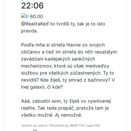
22:06
60.00
@Realita
Keď to tvrdíš ty, tak je to isto
pravda.
Podľa mňa si strieľa hlavne zo svojich
občanov a tiež im strieľa do nôh neustálym
zavádzaní kadejakých sankčných
mechanizmov, ktoré sú však medveďou
službou pre všetkých zúčastnených. Ty to
nevidíš? Kde žiješ, ty smrad z bažinový? V
inej galaxii, či kde?
Aáá, zabudol som, ty žiješ vo vysnívanej
realite. Tak teda prepáč, pretože tam je
všetko možné. Aj nemožné.
Jazdím na: palivo 100oktánové, BMW 135i cupé E82