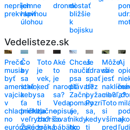
nepríjemne
ich
dronmi
dostať
po
prekvapiť
hlavnou
bližšie
udr
úlohou
k
mot
bojisku
Vedelisteze.sk
Prečo
Čo
Toto
Aké
Chceš
Je
Môže
Aj
musia
by
je
to
naučiť
zdravšie
sa
opi
byť
sa
vek,
je
psa
spať
jesť
nie
americké
stalo,
keď
narodiť
plávať?
bez
naklíčen
má
vajcia
keby
sa
sa?
Začni
pyžama?
cibuľa?
„do
v
ťa
ti
Veda
pomaly
Pozri
Toto
mil
chladničke,
prehltla
začne
opisuje,
a
sa,
si
po
no
veľryba?
zhoršovať
čo
nikdy
kedy
všímaj
ako
európske
Žalúdočná
zrak.
bábätko
ho
ti
pred
ľud