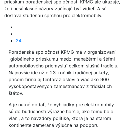
prieskum poradenskej spoločnosti KPMG ale ukazuje,
že i nesúhlasné názory začínajú byť vidieť. A sú
doslova studenou sprchou pre elektromobily.
24
Poradenská spoločnosť KPMG má v organizovaní
„globálneho prieskumu medzi manažérmi a šéfmi
automobilového priemyslu“ celkom slušnú tradíciu.
Najnovšie ide už o 23. ročník tradičnej ankety,
pričom firma aj tentoraz oslovila viac ako 900
vysokopostavených zamestnancov z tridsiatich
štátov.
A je nutné dodať, že vyhliadky pre elektromobily
sú do budúcnosti výrazne horšie, ako tomu bolo
vlani, a to navzdory politike, ktorá je na starom
kontinente zameraná výlučne na podporu