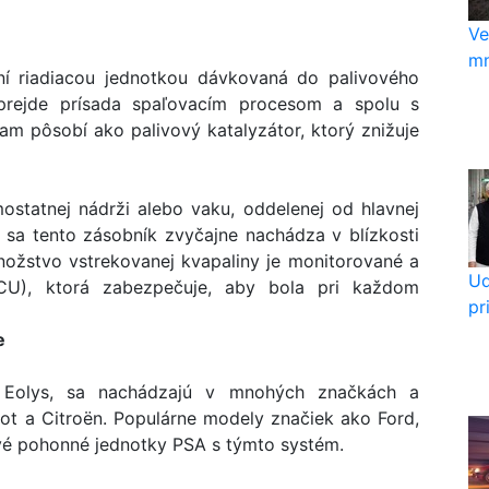
Ve
mn
ní riadiacou jednotkou dávkovaná do palivového
prejde prísada spaľovacím procesom a spolu s
m pôsobí ako palivový katalyzátor, ktorý znižuje
statnej nádrži alebo vaku, oddelenej od hlavnej
u sa tento zásobník zvyčajne nachádza v blízkosti
nožstvo vstrekovanej kvapaliny je monitorované a
Ud
ECU), ktorá zabezpečuje, aby bola pri každom
pr
e
ú Eolys, sa nachádzajú v mnohých značkách a
ot a Citroën. Populárne modely značiek ako Ford,
ové pohonné jednotky PSA s týmto systém.