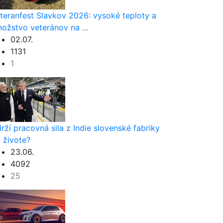
teranfest Slavkov 2026: vysoké teploty a
ožstvo veteránov na ...
02.07.
1131
1
rží pracovná sila z Indie slovenské fabriky
i živote?
23.06.
4092
25