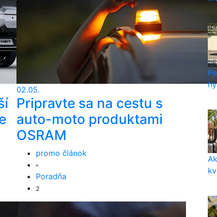
Pe
hy
02.05.
ší
Pripravte sa na cestu s
e
auto-moto produktami
OSRAM
promo článok
Ak
kv
Poradňa
2