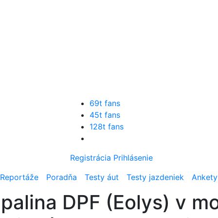
69t fans
45t fans
128t fans
Registrácia
Prihlásenie
Reportáže
Poradňa
Testy áut
Testy jazdeniek
Ankety
alina DPF (Eolys) v m