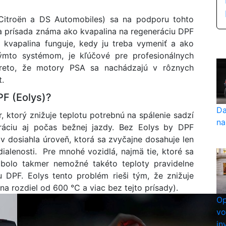
Citroën a DS Automobiles) sa na podporu tohto
a prísada známa ako kvapalina na regeneráciu DPF
 kvapalina funguje, kedy ju treba vymeniť a ako
ýmto systémom, je kľúčové pre profesionálnych
preto, že motory PSA sa nachádzajú v rôznych
.
PF (Eolys)?
Da
r, ktorý znižuje teplotu potrebnú na spálenie sadzí
na
ráciu aj počas bežnej jazdy. Bez Eolys by DPF
v dosiahla úroveň, ktorá sa zvyčajne dosahuje len
ialenosti. Pre mnohé vozidlá, najmä tie, ktoré sa
 bolo takmer nemožné takéto teploty pravidelne
 DPF. Eolys tento problém rieši tým, že znižuje
a rozdiel od 600 °C a viac bez tejto prísady).
Op
vo
in