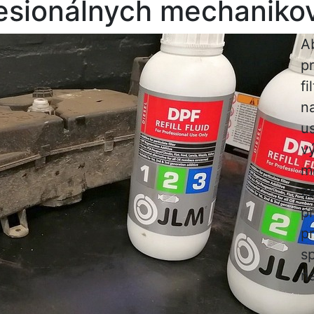
fesionálnych mechaniko
A
p
fi
n
u
v
mo
z
pr
p
sp
n