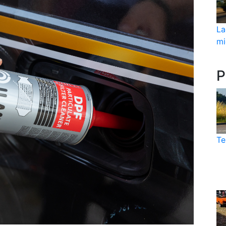
La
mi
P
Te