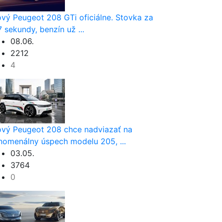
vý Peugeot 208 GTi oficiálne. Stovka za
7 sekundy, benzín už ...
08.06.
2212
4
vý Peugeot 208 chce nadviazať na
nomenálny úspech modelu 205, ...
03.05.
3764
0