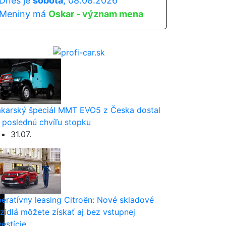
Dnes je
sobota
, 08.08.2026
Meniny má
Oskar - význam mena
karský špeciál MMT EVO5 z Česka dostal
 poslednú chvíľu stopku
31.07.
eratívny leasing Citroën: Nové skladové
zidlá môžete získať aj bez vstupnej
vestície