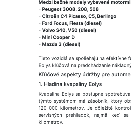
Medzi bežné modely vybavené motormi P
- Peugeot 3008, 208, 508
- Citroën C4 Picasso, C5, Berlingo
- Ford Focus, Fiesta (diesel)
- Volvo S40, V50 (diesel)
- Mini Cooper D
- Mazda 3 (diesel)
Tieto vozidlá sa spoliehajú na efektívne
Eolys kľúčová na predchádzanie náklad
Kľúčové aspekty údržby pre autome
1. Hladina kvapaliny Eolys
Kvapalina Eolys sa postupne spotrebúva
týmto systémom má zásobník, ktorý obs
120 000 kilometrov. Je dôležité kontro
servisných prehliadok, najmä keď sa
kilometrov.