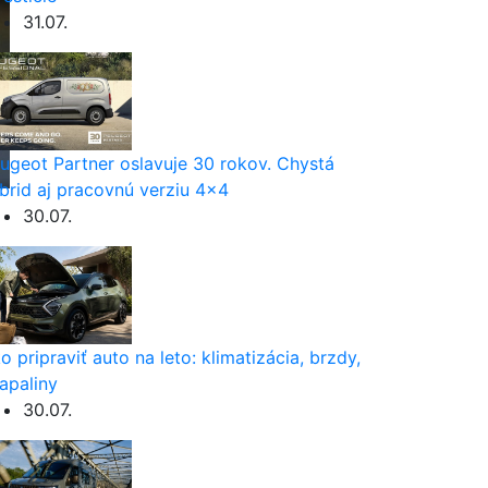
31.07.
ugeot Partner oslavuje 30 rokov. Chystá
brid aj pracovnú verziu 4×4
30.07.
o pripraviť auto na leto: klimatizácia, brzdy,
apaliny
30.07.