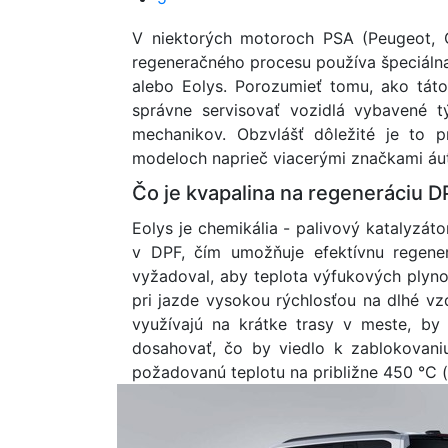
V niektorých motoroch PSA (Peugeot, 
regeneračného procesu používa špeciáln
alebo Eolys. Porozumieť tomu, ako táto
správne servisovať vozidlá vybavené t
mechanikov. Obzvlášť dôležité je to 
modeloch naprieč viacerými značkami áut
Čo je kvapalina na regeneráciu D
Eolys je chemikália - palivový katalyzáto
v DPF, čím umožňuje efektívnu regene
vyžadoval, aby teplota výfukových plyno
pri jazde vysokou rýchlosťou na dlhé vzd
využívajú na krátke trasy v meste, by
dosahovať, čo by viedlo k zablokovaniu
požadovanú teplotu na približne 450 °C (n