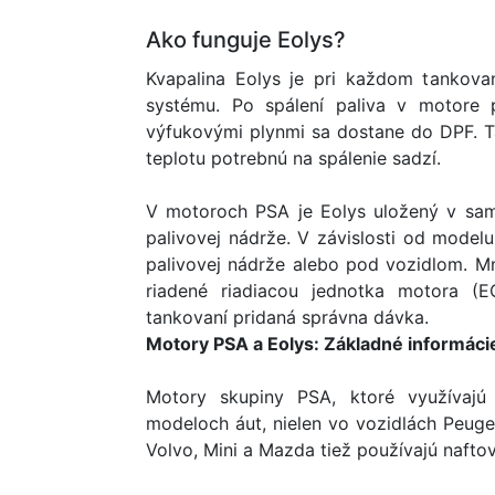
Ako funguje Eolys?
Kvapalina Eolys je pri každom tankova
systému. Po spálení paliva v motore 
výfukovými plynmi sa dostane do DPF. Ta
teplotu potrebnú na spálenie sadzí.
V motoroch PSA je Eolys uložený v samo
palivovej nádrže. V závislosti od model
palivovej nádrže alebo pod vozidlom. M
riadené riadiacou jednotka motora (
tankovaní pridaná správna dávka.
Motory PSA a Eolys: Základné informáci
Motory skupiny PSA, ktoré využívaj
modeloch áut, nielen vo vozidlách Peuge
Volvo, Mini a Mazda tiež používajú naft