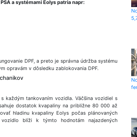
SA a systémami Eolys patria napr:
No
5,
 fungovanie DPF, a preto je správna údržba systému
ným opravám v dôsledku zablokovania DPF.
chanikov
No
fe
 s každým tankovaním vozidla. Väčšina vozidiel s
ahuje dostatok kvapaliny na približne 80 000 až
lovať hladinu kvapaliny Eolys počas plánovaných
 vozidlo blíži k týmto hodnotám najazdených