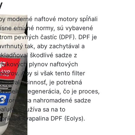
v
by moderné naftové motory spĺňali
rísne emisné normy, sú vybavené
ltrom pevných častíc (DPF). DPF je
avrhnutý tak, aby zachytával a
skladňoval škodlivé sadze z
ýfukových plynov naftových
torov. Aby si však tento filter
achoval účinnosť, je potrebná
avidelná regenerácia, čo je proces,
ri ktorom sa nahromadené sadze
aľujú. Používa sa na to
apríklad kvapalina DPF (Eolys).