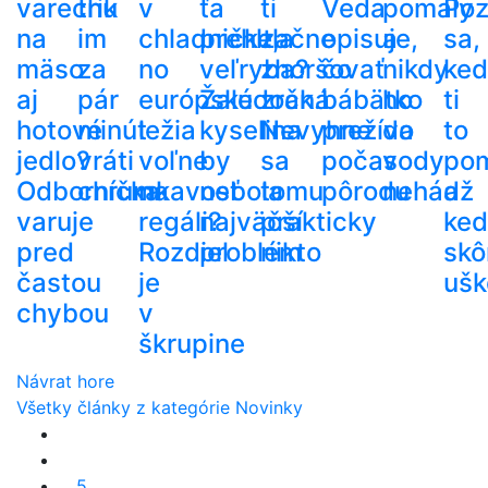
varechu
trik
v
ťa
ti
Veda
pomaly
Poz
na
im
chladničke,
prehltla
začne
opisuje,
a
sa,
mäso
za
no
veľryba?
zhoršovať
čo
nikdy
ke
aj
pár
európske
Žalúdočná
zrak.
bábätko
ho
ti
hotové
minút
ležia
kyselina
Nevyhne
prežíva
do
to
jedlo?
vráti
voľne
by
sa
počas
vody
po
Odborníčka
chrumkavosť
na
nebola
tomu
pôrodu
nehádž
a
varuje
regáli?
najväčší
prakticky
ke
pred
Rozdiel
problém
nikto
skô
častou
je
ušk
chybou
v
škrupine
Návrat hore
Všetky články z kategórie Novinky
5