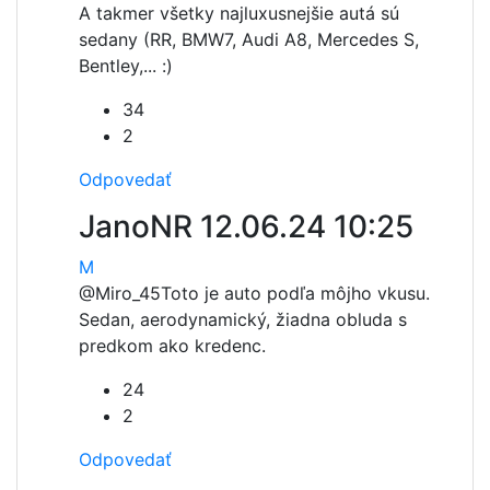
A takmer všetky najluxusnejšie autá sú
sedany (RR, BMW7, Audi A8, Mercedes S,
Bentley,... :)
34
2
Odpovedať
JanoNR
12.06.24 10:25
M
@Miro_45
Toto je auto podľa môjho vkusu.
Sedan, aerodynamický, žiadna obluda s
predkom ako kredenc.
24
2
Odpovedať