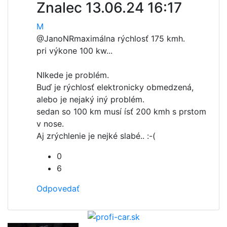
Znalec
13.06.24 16:17
M
@JanoNR
maximálna rýchlosť 175 kmh.
pri výkone 100 kw...
NIkede je problém.
Buď je rýchlosť elektronicky obmedzená,
alebo je nejaký iný problém.
sedan so 100 km musí ísť 200 kmh s prstom
v nose.
Aj zrýchlenie je nejké slabé.. :-(
0
6
Odpovedať