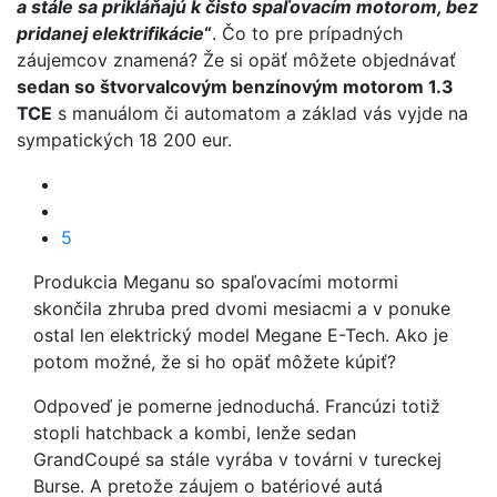
a stále sa prikláňajú k čisto spaľovacím motorom, bez
pridanej elektrifikácie
“
. Čo to pre prípadných
záujemcov znamená? Že si opäť môžete objednávať
sedan so štvorvalcovým benzínovým motorom 1.3
TCE
s manuálom či automatom a základ vás vyjde na
sympatických 18 200 eur.
5
Produkcia Meganu so spaľovacími motormi
skončila zhruba pred dvomi mesiacmi a v ponuke
ostal len elektrický model Megane E-Tech. Ako je
potom možné, že si ho opäť môžete kúpiť?
Odpoveď je pomerne jednoduchá. Francúzi totiž
stopli hatchback a kombi, lenže sedan
GrandCoupé sa stále vyrába v továrni v tureckej
Burse. A pretože záujem o batériové autá