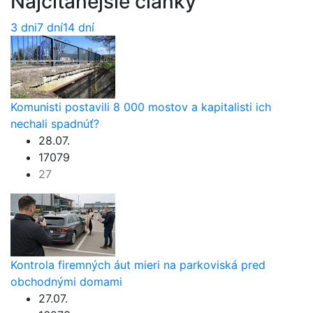
Najčítanejšie články
3 dni
7 dní
14 dní
Komunisti postavili 8 000 mostov a kapitalisti ich
nechali spadnúť?
28.07.
17079
27
Kontrola firemných áut mieri na parkoviská pred
obchodnými domami
27.07.