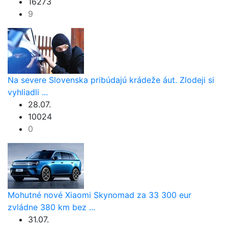
16273
9
Na severe Slovenska pribúdajú krádeže áut. Zlodeji si
vyhliadli ...
28.07.
10024
0
Mohutné nové Xiaomi Skynomad za 33 300 eur
zvládne 380 km bez ...
31.07.