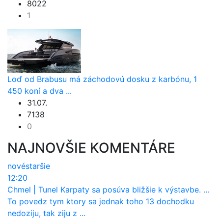
8022
1
Loď od Brabusu má záchodovú dosku z karbónu, 1
450 koní a dva ...
31.07.
7138
0
NAJNOVŠIE KOMENTÁRE
nové
staršie
12:20
Chmel
|
Tunel Karpaty sa posúva bližšie k výstavbe. NDS urobila dôležitý krok
To povedz tym ktory sa jednak toho 13 dochodku
nedoziju, tak ziju z ...