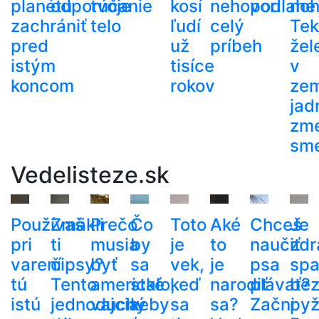
planétu
odporúčanie
tvoje
kosí
nehovorí
podlahe
noh
zachrániť
telo
ľudí
celý
Tek
pred
už
príbeh
žel
istým
tisíce
v
koncom
rokov
ze
jad
zme
sm
Vedelisteze.sk
Používaš
Zmäkli
Prečo
Čo
Toto
Aké
Chceš
Je
pri
ti
musia
by
je
to
naučiť
zdr
varení
čipsy?
byť
sa
vek,
je
psa
spa
tú
Tento
americké
stalo,
keď
narodiť
plávať?
be
istú
jednoduchý
vajcia
keby
sa
sa?
Začni
py