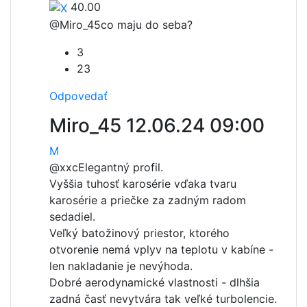
40.00
@Miro_45
co maju do seba?
3
23
Odpovedať
Miro_45
12.06.24 09:00
M
@xxc
Elegantný profil.
Vyššia tuhosť karosérie vďaka tvaru
karosérie a priečke za zadným radom
sedadiel.
Veľký batožinový priestor, ktorého
otvorenie nemá vplyv na teplotu v kabíne -
len nakladanie je nevýhoda.
Dobré aerodynamické vlastnosti - dlhšia
zadná časť nevytvára tak veľké turbolencie.