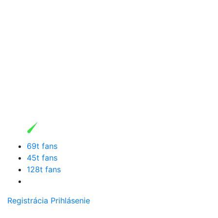
69t fans
45t fans
128t fans
Registrácia
Prihlásenie