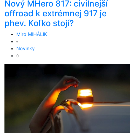
Nový MHero 817: civilnejší
offroad k extrémnej 917 je
phev. Koľko stojí?
Miro MIHÁLIK
Novinky
0